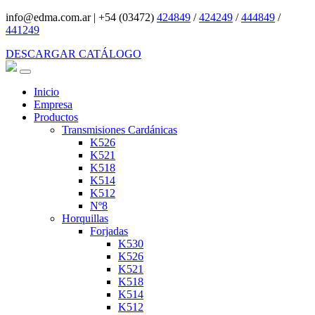
info@edma.com.ar
|
+54 (03472)
424849
/
424249
/
444849
/
441249
DESCARGAR CATÁLOGO
Inicio
Empresa
Productos
Transmisiones Cardánicas
K526
K521
K518
K514
K512
Nº8
Horquillas
Forjadas
K530
K526
K521
K518
K514
K512