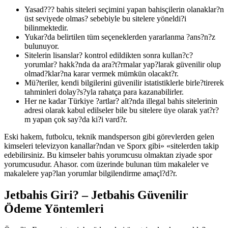
Yasad??? bahis siteleri seçimini yapan bahisçilerin olanaklar?n
üst seviyede olmas? sebebiyle bu sitelere yöneldi?i
bilinmektedir.
Yukar?da belirtilen tüm seçeneklerden yararlanma ?ans?n?z
bulunuyor.
Sitelerin lisanslar? kontrol edildikten sonra kullan?c?
yorumlar? hakk?nda da ara?t?rmalar yap?larak güvenilir olup
olmad?klar?na karar vermek mümkün olacakt?r.
Mü?teriler, kendi bilgilerini güvenilir istatistiklerle birle?tirerek
tahminleri dolay?s?yla rahatça para kazanabilirler.
Her ne kadar Türkiye ?artlar? alt?nda illegal bahis sitelerinin
adresi olarak kabul edilseler bile bu sitelere üye olarak yat?r?
m yapan çok say?da ki?i vard?r.
Eski hakem, futbolcu, teknik mandsperson gibi görevlerden gelen
kimseleri televizyon kanallar?ndan ve Sporx gibi» «sitelerden takip
edebilirsiniz. Bu kimseler bahis yorumcusu olmaktan ziyade spor
yorumcusudur. Ahasor. com üzerinde bulunan tüm makaleler ve
makalelere yap?lan yorumlar bilgilendirme amaçl?d?r.
Jetbahis Giri? – Jetbahis Güvenilir
Ödeme Yöntemleri