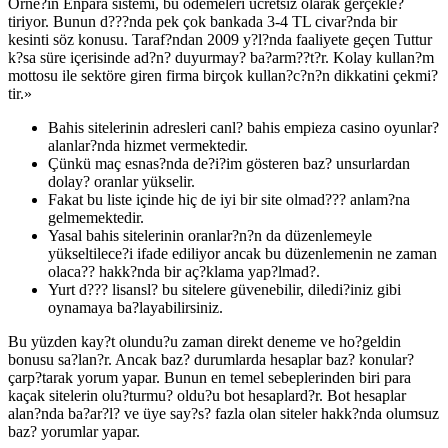
Örne?in Enpara sistemi, bu ödemeleri ücretsiz olarak gerçekle?
tiriyor. Bunun d???nda pek çok bankada 3-4 TL civar?nda bir
kesinti söz konusu. Taraf?ndan 2009 y?l?nda faaliyete geçen Tuttur
k?sa süre içerisinde ad?n? duyurmay? ba?arm??t?r. Kolay kullan?m
mottosu ile sektöre giren firma birçok kullan?c?n?n dikkatini çekmi?
tir.»
Bahis sitelerinin adresleri canl? bahis empieza casino oyunlar?
alanlar?nda hizmet vermektedir.
Çünkü maç esnas?nda de?i?im gösteren baz? unsurlardan
dolay? oranlar yükselir.
Fakat bu liste içinde hiç de iyi bir site olmad??? anlam?na
gelmemektedir.
Yasal bahis sitelerinin oranlar?n?n da düzenlemeyle
yükseltilece?i ifade ediliyor ancak bu düzenlemenin ne zaman
olaca?? hakk?nda bir aç?klama yap?lmad?.
Yurt d??? lisansl? bu sitelere güvenebilir, diledi?iniz gibi
oynamaya ba?layabilirsiniz.
Bu yüzden kay?t olundu?u zaman direkt deneme ve ho?geldin
bonusu sa?lan?r. Ancak baz? durumlarda hesaplar baz? konular?
çarp?tarak yorum yapar. Bunun en temel sebeplerinden biri para
kaçak sitelerin olu?turmu? oldu?u bot hesaplard?r. Bot hesaplar
alan?nda ba?ar?l? ve üye say?s? fazla olan siteler hakk?nda olumsuz
baz? yorumlar yapar.