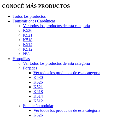
CONOCÉ MÁS PRODUCTOS
Todos los productos
Transmisiones Cardánicas
Ver todos los productos de esta categoría
K526
K521
K518
K514
K512
Nº8
Horquillas
Ver todos los productos de esta categoría
Forjadas
Ver todos los productos de esta categoría
K530
K526
K521
K518
K514
K512
Fundición nodular
Ver todos los productos de esta categoría
K526