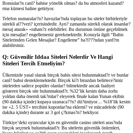
Bonuslar?n canl? bahise yönelik olmas? da bu atmosferi kazand?
rma kümesi haline getiriyor.
Telefon numaralar?n? havuzlar?nda toplayan bu siteler birbirleriyle
sürekli al??veri? içerisindedir. Ayn? zamanda sürekli olarak insanlar?
mesaj atarak» «rahats?z edebilirler. Bu durumun önüne geçebilmek
için mesajlar? engellemeniz gerekmektedir. Konuyla ilgili “Bahis
Sitelerinden Gelen Mesajlar? Engelleme” ba?l???ndan yard?m
alabilirsiniz.
Q: Güvenilir Iddaa Siteleri Nelerdir Ve Hangi
Siteleri Tercih Etmeliyim?
Ülkemizde yasal olarak birçok bahis sitesi bulunmaktad?r ve bunlar
canl? bahsi desteklemektedir. Birçok ki?i birazdan belirtece?imiz
sitelerden sadece popüler olanlar? bilmektedir ancak faaliyet
gösteren birçok site bulunmaktad?r. %32’lik kesim daha zorlu
yoldan daha önemli tak?mlar? eleyerek finale kalan Yunan ekibin
(90 dakika içinde) kupaya uzanaca??n? dü?ünüyor… %18’lik kesim
ise «2. 5 ÜST» tercihini kuponlar?na eklemi? ve mücadelede (90
dakika içinde) durante az 3 gol ç?kmas?n? bekliyor.
Türkiye’deki oyuncular için en güvenilir casino siteleri aras?nda
birçok seçenek bulunmaktad?r. Bu sitelerin güvenlik önlemleri,