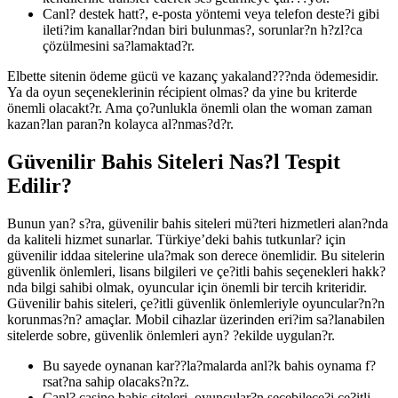
Canl? destek hatt?, e-posta yöntemi veya telefon deste?i gibi
ileti?im kanallar?ndan biri bulunmas?, sorunlar?n h?zl?ca
çözülmesini sa?lamaktad?r.
Elbette sitenin ödeme gücü ve kazanç yakaland???nda ödemesidir.
Ya da oyun seçeneklerinin récipient olmas? da yine bu kriterde
önemli olacakt?r. Ama ço?unlukla önemli olan the woman zaman
kazan?lan paran?n kolayca al?nmas?d?r.
Güvenilir Bahis Siteleri Nas?l Tespit
Edilir?
Bunun yan? s?ra, güvenilir bahis siteleri mü?teri hizmetleri alan?nda
da kaliteli hizmet sunarlar. Türkiye’deki bahis tutkunlar? için
güvenilir iddaa sitelerine ula?mak son derece önemlidir. Bu sitelerin
güvenlik önlemleri, lisans bilgileri ve çe?itli bahis seçenekleri hakk?
nda bilgi sahibi olmak, oyuncular için önemli bir tercih kriteridir.
Güvenilir bahis siteleri, çe?itli güvenlik önlemleriyle oyuncular?n?n
korunmas?n? amaçlar. Mobil cihazlar üzerinden eri?im sa?lanabilen
sitelerde sobre, güvenlik önlemleri ayn? ?ekilde uygulan?r.
Bu sayede oynanan kar??la?malarda anl?k bahis oynama f?
rsat?na sahip olacaks?n?z.
Canl? casino bahis siteleri, oyuncular?n seçebilece?i çe?itli