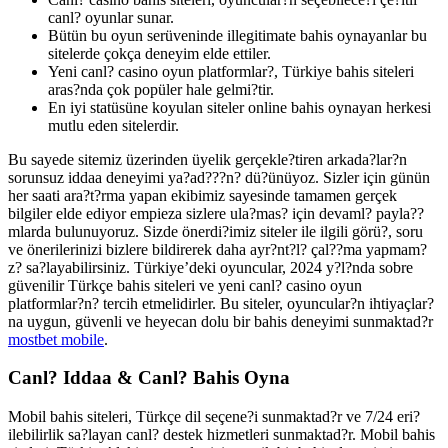
canl? oyunlar sunar.
Bütün bu oyun serüveninde illegitimate bahis oynayanlar bu
sitelerde çokça deneyim elde ettiler.
Yeni canl? casino oyun platformlar?, Türkiye bahis siteleri
aras?nda çok popüler hale gelmi?tir.
En iyi statüsüne koyulan siteler online bahis oynayan herkesi
mutlu eden sitelerdir.
Bu sayede sitemiz üzerinden üyelik gerçekle?tiren arkada?lar?n
sorunsuz iddaa deneyimi ya?ad???n? dü?ünüyoz. Sizler için günün
her saati ara?t?rma yapan ekibimiz sayesinde tamamen gerçek
bilgiler elde ediyor empieza sizlere ula?mas? için devaml? payla??
mlarda bulunuyoruz. Sizde önerdi?imiz siteler ile ilgili görü?, soru
ve önerilerinizi bizlere bildirerek daha ayr?nt?l? çal??ma yapmam?
z? sa?layabilirsiniz. Türkiye’deki oyuncular, 2024 y?l?nda sobre
güvenilir Türkçe bahis siteleri ve yeni canl? casino oyun
platformlar?n? tercih etmelidirler. Bu siteler, oyuncular?n ihtiyaçlar?
na uygun, güvenli ve heyecan dolu bir bahis deneyimi sunmaktad?r
mostbet mobile
.
Canl? Iddaa & Canl? Bahis Oyna
Mobil bahis siteleri, Türkçe dil seçene?i sunmaktad?r ve 7/24 eri?
ilebilirlik sa?layan canl? destek hizmetleri sunmaktad?r. Mobil bahis