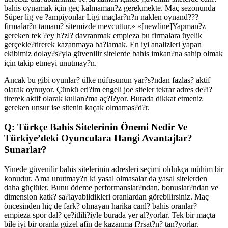
bahis oynamak için geç kalmaman?z gerekmekte. Maç sezonunda
Süper lig ve ?ampiyonlar Ligi maçlar?n?n naklen oynand???
firmalar?n tamam? sitemizde mevcuttur.» «[newline]Yapman?z
gereken tek ?ey h?zl? davranmak empieza bu firmalara üyelik
gerçekle?tirerek kazanmaya ba?lamak. En iyi analizleri yapan
ekibimiz dolay?s?yla güvenilir sitelerde bahis imkan?na sahip olmak
için takip etmeyi unutmay?n.
Ancak bu gibi oyunlar? ülke nüfusunun yar?s?ndan fazlas? aktif
olarak oynuyor. Çünkü eri?im engeli joe siteler tekrar adres de?i?
tirerek aktif olarak kullan?ma aç?l?yor. Burada dikkat etmeniz
gereken unsur ise sitenin kaçak olmamas?d?r.
Q: Türkçe Bahis Sitelerinin Önemi Nedir Ve
Türkiye’deki Oyunculara Hangi Avantajlar?
Sunarlar?
Yinede güvenilir bahis sitelerinin adresleri seçimi oldukça mühim bir
konudur. Ama unutmay?n ki yasal olmasalar da yasal sitelerden
daha güçlüler. Bunu ödeme performanslar?ndan, bonuslar?ndan ve
dimension katk? sa?layabildikleri oranlardan görebilirsiniz. Maç
öncesinden hiç de fark? olmayan harika canl? bahis oranlar?
empieza spor dal? çe?itlili?iyle burada yer al?yorlar. Tek bir maçta
bile iyi bir oranla güzel afin de kazanma f?rsat?n? tan?yorlar.