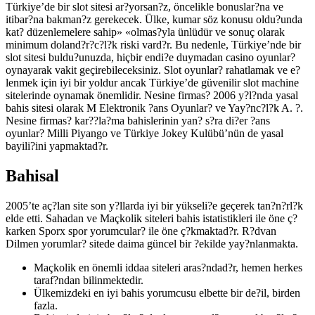
Türkiye’de bir slot sitesi ar?yorsan?z, öncelikle bonuslar?na ve
itibar?na bakman?z gerekecek. Ülke, kumar söz konusu oldu?unda
kat? düzenlemelere sahip» «olmas?yla ünlüdür ve sonuç olarak
minimum doland?r?c?l?k riski vard?r. Bu nedenle, Türkiye’nde bir
slot sitesi buldu?unuzda, hiçbir endi?e duymadan casino oyunlar?
oynayarak vakit geçirebileceksiniz. Slot oyunlar? rahatlamak ve e?
lenmek için iyi bir yoldur ancak Türkiye’de güvenilir slot machine
sitelerinde oynamak önemlidir. Nesine firmas? 2006 y?l?nda yasal
bahis sitesi olarak M Elektronik ?ans Oyunlar? ve Yay?nc?l?k A. ?.
Nesine firmas? kar??la?ma bahislerinin yan? s?ra di?er ?ans
oyunlar? Milli Piyango ve Türkiye Jokey Kulübü’nün de yasal
bayili?ini yapmaktad?r.
Bahisal
2005’te aç?lan site son y?llarda iyi bir yükseli?e geçerek tan?n?rl?k
elde etti. Sahadan ve Maçkolik siteleri bahis istatistikleri ile öne ç?
karken Sporx spor yorumcular? ile öne ç?kmaktad?r. R?dvan
Dilmen yorumlar? sitede daima güncel bir ?ekilde yay?nlanmakta.
Maçkolik en önemli iddaa siteleri aras?ndad?r, hemen herkes
taraf?ndan bilinmektedir.
Ülkemizdeki en iyi bahis yorumcusu elbette bir de?il, birden
fazla.