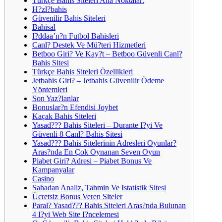
Türkçe Bahis Siteleri Ana Noktalar:
H?zl?bahis
Güvenilir Bahis Siteleri
Bahisal
I?ddaa’n?n Futbol Bahisleri
Canl? Destek Ve Mü?teri Hizmetleri
Betboo Giri? Ve Kay?t – Betboo Güvenli Canl?
Bahis Sitesi
Türkçe Bahis Siteleri Özellikleri
Jetbahis Giri? – Jetbahis Güvenilir Ödeme
Yöntemleri
Son Yaz?lanlar
Bonuslar?n Efendisi Joybet
Kaçak Bahis Siteleri
Yasad??? Bahis Siteleri – Durante I?yi Ve
Güvenli 8 Canl? Bahis Sitesi
Yasad??? Bahis Sitelerinin Adresleri Oyunlar?
Aras?nda En Çok Oynanan Seven Oyun
Piabet Giri? Adresi – Piabet Bonus Ve
Kampanyalar
Casino
Sahadan Analiz, Tahmin Ve Istatistik Sitesi
Ücretsiz Bonus Veren Siteler
Paral? Yasad??? Bahis Siteleri Aras?nda Bulunan
4 I?yi Web Site I?ncelemesi