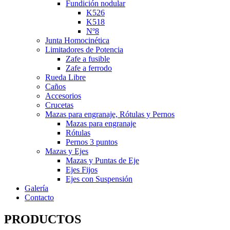
Fundición nodular
K526
K518
Nº8
Junta Homocinética
Limitadores de Potencia
Zafe a fusible
Zafe a ferrodo
Rueda Libre
Caños
Accesorios
Crucetas
Mazas para engranaje, Rótulas y Pernos
Mazas para engranaje
Rótulas
Pernos 3 puntos
Mazas y Ejes
Mazas y Puntas de Eje
Ejes Fijos
Ejes con Suspensión
Galería
Contacto
PRODUCTOS