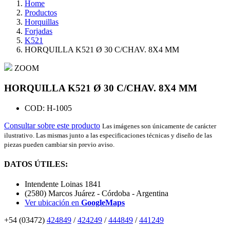
Home
Productos
Horquillas
Forjadas
K521
HORQUILLA K521 Ø 30 C/CHAV. 8X4 MM
ZOOM
HORQUILLA K521 Ø 30 C/CHAV. 8X4 MM
COD: H-1005
Consultar sobre este producto
Las imágenes son únicamente de carácter
ilustrativo. Las mismas junto a las especificaciones técnicas y diseño de las
piezas pueden cambiar sin previo aviso.
DATOS ÚTILES:
Intendente Loinas 1841
(2580) Marcos Juárez - Córdoba - Argentina
Ver ubicación en
GoogleMaps
+54 (03472)
424849
/
424249
/
444849
/
441249