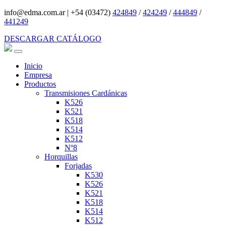
info@edma.com.ar
|
+54 (03472)
424849
/
424249
/
444849
/
441249
DESCARGAR CATÁLOGO
Inicio
Empresa
Productos
Transmisiones Cardánicas
K526
K521
K518
K514
K512
Nº8
Horquillas
Forjadas
K530
K526
K521
K518
K514
K512