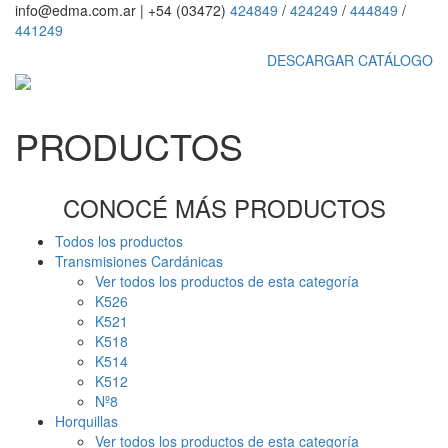
info@edma.com.ar
|
+54 (03472)
424849
/
424249
/
444849
/
441249
DESCARGAR CATÁLOGO
PRODUCTOS
CONOCÉ MÁS PRODUCTOS
Todos los productos
Transmisiones Cardánicas
Ver todos los productos de esta categoría
K526
K521
K518
K514
K512
Nº8
Horquillas
Ver todos los productos de esta categoría