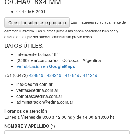
C/CHAV. 8X4 MM
COD: ME-2001
Las imágenes son únicamente de
Consultar sobre este producto
carácter ilustrativo. Las mismas junto a las especificaciones técnicas y
diseño de las piezas pueden cambiar sin previo aviso.
DATOS ÚTILES:
Intendente Loinas 1841
(2580) Marcos Juárez - Córdoba - Argentina
Ver ubicación en
GoogleMaps
+54 (03472)
424849
/
424249
/
444849
/
441249
info@edma.com.ar
ventas@edma.com.ar
compras@edma.com.ar
administracion@edma.com.ar
Horarios de atención:
Lunes a Viernes de 8:00 a 12:00 hs y de 14:00 a 18:00 hs.
NOMBRE Y APELLIDO (*)