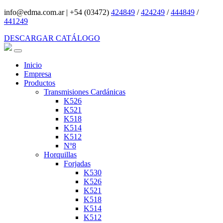
info@edma.com.ar
|
+54 (03472)
424849
/
424249
/
444849
/
441249
DESCARGAR CATÁLOGO
Inicio
Empresa
Productos
Transmisiones Cardánicas
K526
K521
K518
K514
K512
Nº8
Horquillas
Forjadas
K530
K526
K521
K518
K514
K512