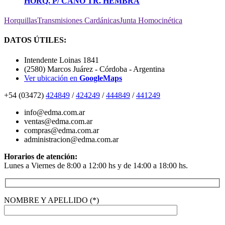
HORQ. P/ CAÑO TR. HEMBRA
Horquillas
Transmisiones Cardánicas
Junta Homocinética
DATOS ÚTILES:
Intendente Loinas 1841
(2580) Marcos Juárez - Córdoba - Argentina
Ver ubicación en
GoogleMaps
+54 (03472)
424849
/
424249
/
444849
/
441249
info@edma.com.ar
ventas@edma.com.ar
compras@edma.com.ar
administracion@edma.com.ar
Horarios de atención:
Lunes a Viernes de 8:00 a 12:00 hs y de 14:00 a 18:00 hs.
NOMBRE Y APELLIDO (*)