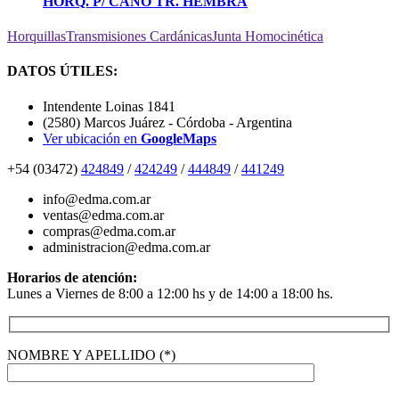
HORQ. P/ CAÑO TR. HEMBRA
Horquillas
Transmisiones Cardánicas
Junta Homocinética
DATOS ÚTILES:
Intendente Loinas 1841
(2580) Marcos Juárez - Córdoba - Argentina
Ver ubicación en
GoogleMaps
+54 (03472)
424849
/
424249
/
444849
/
441249
info@edma.com.ar
ventas@edma.com.ar
compras@edma.com.ar
administracion@edma.com.ar
Horarios de atención:
Lunes a Viernes de 8:00 a 12:00 hs y de 14:00 a 18:00 hs.
NOMBRE Y APELLIDO (*)