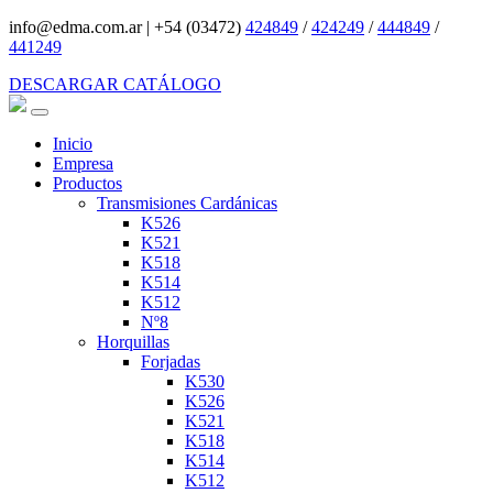
info@edma.com.ar
|
+54 (03472)
424849
/
424249
/
444849
/
441249
DESCARGAR CATÁLOGO
Inicio
Empresa
Productos
Transmisiones Cardánicas
K526
K521
K518
K514
K512
Nº8
Horquillas
Forjadas
K530
K526
K521
K518
K514
K512