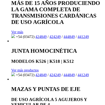
MÁS DE 15 AÑOS PRODUCIENDO
LA GAMA COMPLETA DE
TRANSMISIONES CARDÁNICAS
DE USO AGRÍCOLA
Ver más
+54 (03472)
424849
/
424249
/
444849
/
441249
JUNTA HOMOCINÉTICA
MODELOS K526 | K518 | K512
Ver más productos
+54 (03472)
424849
/
424249
/
444849
/
441249
MAZAS Y PUNTAS DE EJE
DE USO AGRÍCOLA 5 AGUJEROS Y
VEHICULAR DE 4