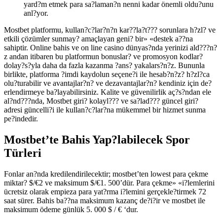
yard?m etmek para sa?laman?n nenni kadar önemli oldu?unu
anl?yor.
Mostbet platformu, kullan?c?lar?n?n kar??la?t??? sorunlara h?zl? ve
etkili çözümler sunmay? amaçlayan geni? bir» «destek a??na
sahiptir. Online bahis ve on line casino dünyas?nda yerinizi ald???n?
z andan itibaren bu platformun bonuslar? ve promosyon kodlar?
dolay?s?yla daha da fazla kazanma ?ans? yakalars?n?z. Bununla
birlikte, platforma ?imdi kaydolun seçene?i ile hesab?n?z? h?zl?ca
olu?turabilir ve avantajlar?n? ve dezavantajlar?n? kendiniz için de?
erlendirmeye ba?layabilirsiniz. Kalite ve güvenilirlik aç?s?ndan ele
al?nd???nda, Mostbet giri? kolayl??? ve sa?lad??? güncel giri?
adresi güncelli?i ile kullan?c?lar?na mükemmel bir hizmet sunma
pe?indedir.
Mostbet’te Bahis Yap?labilecek Spor
Türleri
Fonlar an?nda kredilendirilecektir; mostbet’ten lowest para çekme
miktar? $/€2 ve maksimum $/€1. 500’dür. Para çekme» «i?lemlerini
ücretsiz olarak empieza para yat?rma i?lemini gerçekle?tirmek 72
saat sürer. Bahis ba??na maksimum kazanç de?i?ir ve mostbet ile
maksimum ödeme günlük 5. 000 $ / € ‘dur.