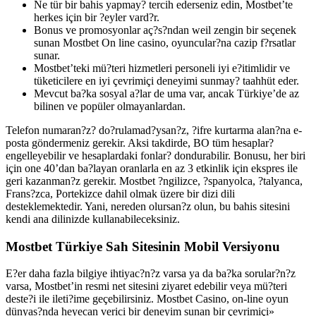
Ne tür bir bahis yapmay? tercih ederseniz edin, Mostbet’te
herkes için bir ?eyler vard?r.
Bonus ve promosyonlar aç?s?ndan weil zengin bir seçenek
sunan Mostbet On line casino, oyuncular?na cazip f?rsatlar
sunar.
Mostbet’teki mü?teri hizmetleri personeli iyi e?itimlidir ve
tüketicilere en iyi çevrimiçi deneyimi sunmay? taahhüt eder.
Mevcut ba?ka sosyal a?lar de uma var, ancak Türkiye’de az
bilinen ve popüler olmayanlardan.
Telefon numaran?z? do?rulamad?ysan?z, ?ifre kurtarma alan?na e-
posta göndermeniz gerekir. Aksi takdirde, BO tüm hesaplar?
engelleyebilir ve hesaplardaki fonlar? dondurabilir. Bonusu, her biri
için one 40’dan ba?layan oranlarla en az 3 etkinlik için ekspres ile
geri kazanman?z gerekir. Mostbet ?ngilizce, ?spanyolca, ?talyanca,
Frans?zca, Portekizce dahil olmak üzere bir dizi dili
desteklemektedir. Yani, nereden olursan?z olun, bu bahis sitesini
kendi ana dilinizde kullanabileceksiniz.
Mostbet Türkiye Sah Sitesinin Mobil Versiyonu
E?er daha fazla bilgiye ihtiyac?n?z varsa ya da ba?ka sorular?n?z
varsa, Mostbet’in resmi net sitesini ziyaret edebilir veya mü?teri
deste?i ile ileti?ime geçebilirsiniz. Mostbet Casino, on-line oyun
dünyas?nda heyecan verici bir deneyim sunan bir çevrimiçi»