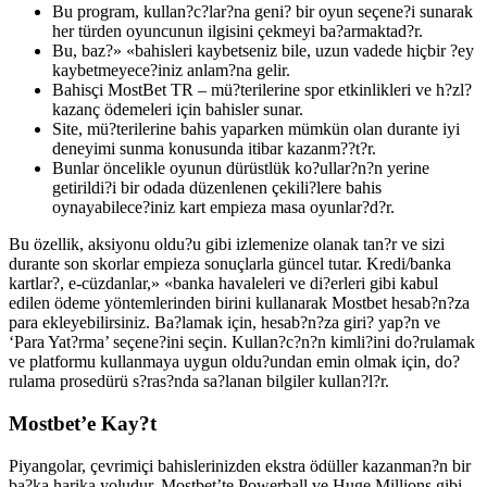
Bu program, kullan?c?lar?na geni? bir oyun seçene?i sunarak
her türden oyuncunun ilgisini çekmeyi ba?armaktad?r.
Bu, baz?» «bahisleri kaybetseniz bile, uzun vadede hiçbir ?ey
kaybetmeyece?iniz anlam?na gelir.
Bahisçi MostBet TR – mü?terilerine spor etkinlikleri ve h?zl?
kazanç ödemeleri için bahisler sunar.
Site, mü?terilerine bahis yaparken mümkün olan durante iyi
deneyimi sunma konusunda itibar kazanm??t?r.
Bunlar öncelikle oyunun dürüstlük ko?ullar?n?n yerine
getirildi?i bir odada düzenlenen çekili?lere bahis
oynayabilece?iniz kart empieza masa oyunlar?d?r.
Bu özellik, aksiyonu oldu?u gibi izlemenize olanak tan?r ve sizi
durante son skorlar empieza sonuçlarla güncel tutar. Kredi/banka
kartlar?, e-cüzdanlar,» «banka havaleleri ve di?erleri gibi kabul
edilen ödeme yöntemlerinden birini kullanarak Mostbet hesab?n?za
para ekleyebilirsiniz. Ba?lamak için, hesab?n?za giri? yap?n ve
‘Para Yat?rma’ seçene?ini seçin. Kullan?c?n?n kimli?ini do?rulamak
ve platformu kullanmaya uygun oldu?undan emin olmak için, do?
rulama prosedürü s?ras?nda sa?lanan bilgiler kullan?l?r.
Mostbet’e Kay?t
Piyangolar, çevrimiçi bahislerinizden ekstra ödüller kazanman?n bir
ba?ka harika yoludur. Mostbet’te Powerball ve Huge Millions gibi