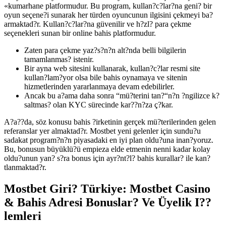
«kumarhane platformudur. Bu program, kullan?c?lar?na geni? bir
oyun seçene?i sunarak her türden oyuncunun ilgisini çekmeyi ba?
armaktad?r. Kullan?c?lar?na güvenilir ve h?zl? para çekme
seçenekleri sunan bir online bahis platformudur.
Zaten para çekme yaz?s?n?n alt?nda belli bilgilerin
tamamlanmas? istenir.
Bir ayna web sitesini kullanarak, kullan?c?lar resmi site
kullan?lam?yor olsa bile bahis oynamaya ve sitenin
hizmetlerinden yararlanmaya devam edebilirler.
Ancak bu a?ama daha sonra “mü?terini tan?“n?n ?ngilizce k?
saltmas? olan KYC sürecinde kar??n?za ç?kar.
A?a??da, söz konusu bahis ?irketinin gerçek mü?terilerinden gelen
referanslar yer almaktad?r. Mostbet yeni gelenler için sundu?u
sadakat program?n?n piyasadaki en iyi plan oldu?una inan?yoruz.
Bu, bonusun büyüklü?ü empieza elde etmenin nenni kadar kolay
oldu?unun yan? s?ra bonus için ayr?nt?l? bahis kurallar? ile kan?
tlanmaktad?r.
Mostbet Giri? Türkiye: Mostbet Casino
& Bahis Adresi Bonuslar? Ve Üyelik I??
lemleri