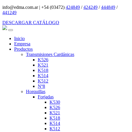
info@edma.com.ar
|
+54 (03472)
424849
/
424249
/
444849
/
441249
DESCARGAR CATÁLOGO
Inicio
Empresa
Productos
Transmisiones Cardánicas
K526
K521
K518
K514
K512
Nº8
Horquillas
Forjadas
K530
K526
K521
K518
K514
K512