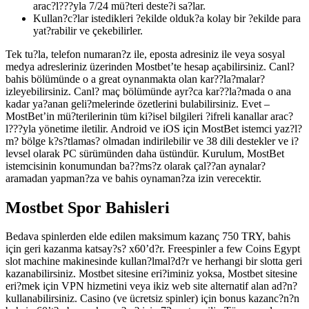
arac?l???yla 7/24 mü?teri deste?i sa?lar.
Kullan?c?lar istedikleri ?ekilde olduk?a kolay bir ?ekilde para
yat?rabilir ve çekebilirler.
Tek tu?la, telefon numaran?z ile, eposta adresiniz ile veya sosyal
medya adresleriniz üzerinden Mostbet’te hesap açabilirsiniz. Canl?
bahis bölümünde o a great oynanmakta olan kar??la?malar?
izleyebilirsiniz. Canl? maç bölümünde ayr?ca kar??la?mada o ana
kadar ya?anan geli?melerinde özetlerini bulabilirsiniz. Evet –
MostBet’in mü?terilerinin tüm ki?isel bilgileri ?ifreli kanallar arac?
l???yla yönetime iletilir. Android ve iOS için MostBet istemci yaz?l?
m? bölge k?s?tlamas? olmadan indirilebilir ve 38 dili destekler ve i?
levsel olarak PC sürümünden daha üstündür. Kurulum, MostBet
istemcisinin konumundan ba??ms?z olarak çal??an aynalar?
aramadan yapman?za ve bahis oynaman?za izin verecektir.
Mostbet Spor Bahisleri
Bedava spinlerden elde edilen maksimum kazanç 750 TRY, bahis
için geri kazanma katsay?s? x60’d?r. Freespinler a few Coins Egypt
slot machine makinesinde kullan?lmal?d?r ve herhangi bir slotta geri
kazanabilirsiniz. Mostbet sitesine eri?iminiz yoksa, Mostbet sitesine
eri?mek için VPN hizmetini veya ikiz web site alternatif alan ad?n?
kullanabilirsiniz. Casino (ve ücretsiz spinler) için bonus kazanc?n?n