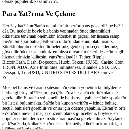
olarak popülerlik kazanm??t?r.
Para Yat?rma Ve Çekme
Her ?ey kat?l?mc?lar?n nenni tür bir performans gösterdi?ine ba?l?
d?r. Bu nedenle böyle bir bahis yapmadan önce dinamikleri
dikkatlice tan?mak önemlidir. Mostbet’in geçerli bir lisansa sahip
me?ru bir spor bahis platformu oldu?undan emin olabilirsiniz.
Sürekli olumlu de?erlendirmelerimiz, geni? spor seçeneklerimiz,
güvenilir ödeme sistemimiz empieza duyarl? mü?teri deste?imiz gibi
hizmetlerimizin kalitesini yans?tmaktad?r. Tether, Ripple,
BitcoinCash, Dash, Dogecoin, Huobi Token, HUSD, Casino Coin,
TRON, ADA, Axie Infinitude, infiniteness, Binance USD, DAI,
Dexsport, TrueUSD, UNITED STATES DOLLAR Coin ve
ZChash.
Mostbet bahis ve casino sitesinin ?irketinin yönetimi bu bilgilerde
herhangi bir yanl??l?k ortaya ç?kar?rsa hesab?n ek do?rulamas?
gerekebilir. Ekran?n sol panelinde bahis oynayabilece?iniz sporlar?n
bir listesi bulunmakta. Sa?da bir kupon varifr?n – içinde bahisçi,
seçti?i bahisleri görebilir ve onlar için ödeme yapabilir. Ekran?n orta
k?sm?nda mevcut maçlar düzenli olarak güncellenir, böylece en
popüler etkinliklerin uzun süre aranmas?na gerek kalmaz. Sayfan?n
alt k?sm?nda, kullan?c?n?n destek hizmetiyle ileti?im kurmak için
ki?ilere eri?imi vard?r.