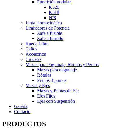
Fundición nodular
K526
K518
Nº8
Junta Homocinética
Limitadores de Potencia
Zafe a fusible
Zafe a ferrodo
Rueda Libre
Caños
Accesorios
Crucetas
Mazas para engranaje, Rótulas y Pernos
Mazas para engranaje
Rótulas
Pernos 3 puntos
Mazas y Ejes
Mazas y Puntas de Eje
Ejes Fijos
Ejes con Suspensión
Galería
Contacto
PRODUCTOS