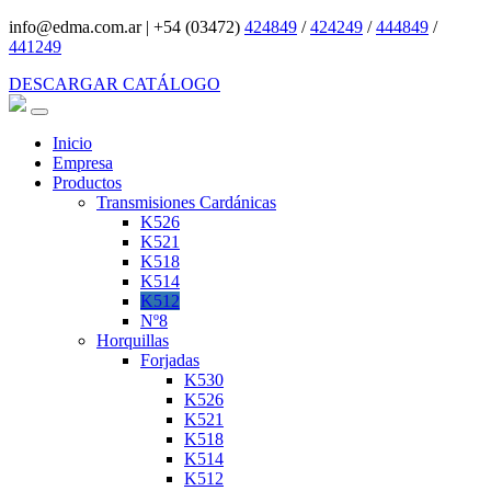
info@edma.com.ar
|
+54 (03472)
424849
/
424249
/
444849
/
441249
DESCARGAR CATÁLOGO
Inicio
Empresa
Productos
Transmisiones Cardánicas
K526
K521
K518
K514
K512
Nº8
Horquillas
Forjadas
K530
K526
K521
K518
K514
K512