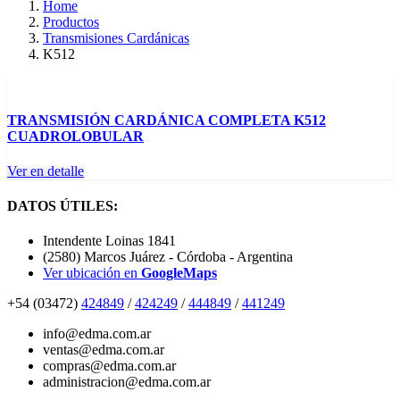
Home
Productos
Transmisiones Cardánicas
K512
TRANSMISIÓN CARDÁNICA COMPLETA K512
CUADROLOBULAR
Ver en detalle
DATOS ÚTILES:
Intendente Loinas 1841
(2580) Marcos Juárez - Córdoba - Argentina
Ver ubicación en
GoogleMaps
+54 (03472)
424849
/
424249
/
444849
/
441249
info@edma.com.ar
ventas@edma.com.ar
compras@edma.com.ar
administracion@edma.com.ar