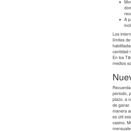
Mov
dom
rec
A p
inc
Los inter
límites d
habilitad
cantidad 
En los T&
medios so
Nue
Recuerda 
periodo, 
plazo, a c
de ganar.
manera au
es útil es
casino. M
mensuales