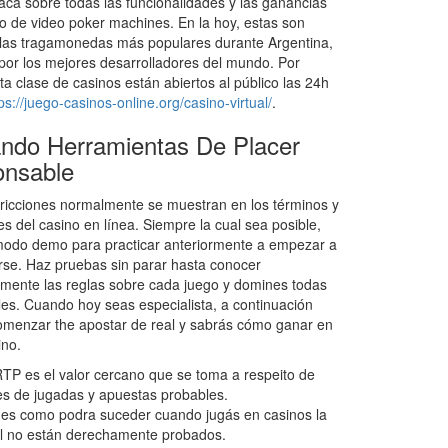
acá sobre todas las funcionalidades y las ganancias
go de video poker machines. En la hoy, estas son
las tragamonedas más populares durante Argentina,
por los mejores desarrolladores del mundo. Por
ta clase de casinos están abiertos al público las 24h
ps://juego-casinos-online.org/casino-virtual/
.
zando Herramientas De Placer
nsable
tricciones normalmente se muestran en los términos y
es del casino en línea. Siempre la cual sea posible,
l modo demo para practicar anteriormente a empezar a
rse. Haz pruebas sin parar hasta conocer
ente las reglas sobre cada juego y domines todas
bles. Cuando hoy seas especialista, a continuación
menzar the apostar de real y sabrás cómo ganar en
ino.
RTP es el valor cercano que se toma a respeito de
es de jugadas y apuestas probables.
 es como podra suceder cuando jugás en casinos la
l no están derechamente probados.