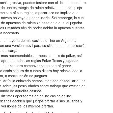
achi agresiva, puedes testear con el libro Labouchere.
e de una estrategia de ruleta relativamente compleja
me sort of sus reglas, a pesar eso no implica que un
a novato no vaya a poder usarla. Sin embargo, la cual
a de apuestas de ruleta ze basa en o qual el jugador
os ilimitados afin de poder doblar la apuesta cuantas
ea necesario.
 una mayoría de mis casinos online en Argentina
nen una versión móvil para su sitio net o una aplicación
a descargar.
 mas recomendables torneos son mis de póker, así
 aprende todas las reglas Poker Texas y jugadas
ine poker para comenzar some sort of ganar.
no estás seguro de cuánto dinero hay relacionada la
a, a continuación no juegues.
el artículo enlazado hemos intentado obsequiarte una
ta sobre las posibilidades sobre trabajo que existen en
mundo de aquellas casinos.
 distintos operadores de online casino online
icanos deciden qué juegos ofertar a sus usuarios y
 versiones de los mismos ofertan.