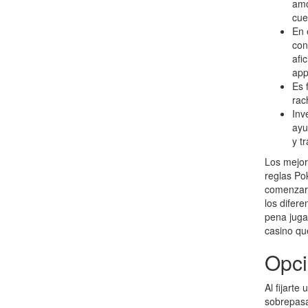
amo
cue
En 
con
afi
app
Es 
rac
Inv
ayu
y t
Los mejor
reglas Po
comenzar 
los difer
pena juga
casino qu
Opci
Al fijarte
sobrepasa