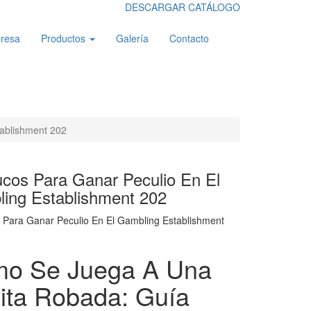
DESCARGAR CATÁLOGO
resa
Productos
Galería
Contacto
tablishment 202
ucos Para Ganar Peculio En El
ing Establishment 202
 Para Ganar Peculio En El Gambling Establishment
o Se Juega A Una
ita Robada: Guía