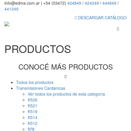
info@edma.com.ar
|
+54 (03472)
424849
/
424249
/
444849
/
441249
DESCARGAR CATÁLOGO
PRODUCTOS
CONOCÉ MÁS PRODUCTOS
Todos los productos
Transmisiones Cardánicas
Ver todos los productos de esta categoría
K526
K521
K518
K514
K512
Nº8