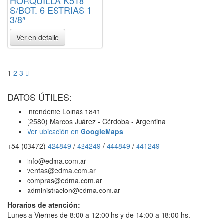
HORQUILLA K518
S/BOT. 6 ESTRIAS 1
3/8″
Ver en detalle
.
1
2
3
DATOS ÚTILES:
Intendente Loinas 1841
(2580) Marcos Juárez - Córdoba - Argentina
Ver ubicación en
GoogleMaps
+54 (03472)
424849
/
424249
/
444849
/
441249
info@edma.com.ar
ventas@edma.com.ar
compras@edma.com.ar
administracion@edma.com.ar
Horarios de atención:
Lunes a Viernes de 8:00 a 12:00 hs y de 14:00 a 18:00 hs.