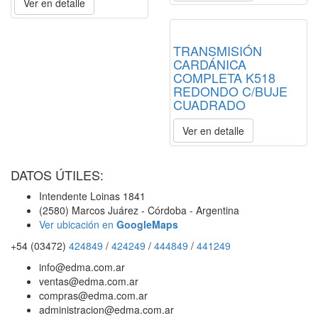
Ver en detalle
TRANSMISIÓN
CARDÁNICA
COMPLETA K518
REDONDO C/BUJE
CUADRADO
Ver en detalle
DATOS ÚTILES:
Intendente Loinas 1841
(2580) Marcos Juárez - Córdoba - Argentina
Ver ubicación en
GoogleMaps
+54 (03472)
424849
/
424249
/
444849
/
441249
info@edma.com.ar
ventas@edma.com.ar
compras@edma.com.ar
administracion@edma.com.ar