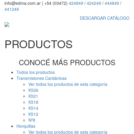
info@edma.com.ar
|
+54 (03472)
424849
/
424249
/
444849
/
441249
DESCARGAR CATÁLOGO
PRODUCTOS
CONOCÉ MÁS PRODUCTOS
Todos los productos
Transmisiones Cardánicas
Ver todos los productos de esta categoría
K526
K521
K518
K514
K512
Nº8
Horquillas
Ver todos los productos de esta categoría