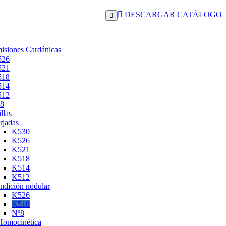
DESCARGAR CATÁLOGO
isiones Cardánicas
526
521
518
514
512
8
llas
rjadas
K530
K526
K521
K518
K514
K512
ndición nodular
K526
K518
Nº8
Homocinética