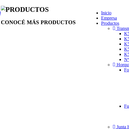
PRODUCTOS
9
Inicio
Empresa
CONOCÉ MÁS PRODUCTOS
Productos
Transm
K
K
K
K
K
Nº
Horqui
Fo
Fu
Junta 