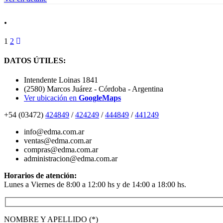
.
1
2
DATOS ÚTILES:
Intendente Loinas 1841
(2580) Marcos Juárez - Córdoba - Argentina
Ver ubicación en
GoogleMaps
+54 (03472)
424849
/
424249
/
444849
/
441249
info@edma.com.ar
ventas@edma.com.ar
compras@edma.com.ar
administracion@edma.com.ar
Horarios de atención:
Lunes a Viernes de 8:00 a 12:00 hs y de 14:00 a 18:00 hs.
NOMBRE Y APELLIDO (*)