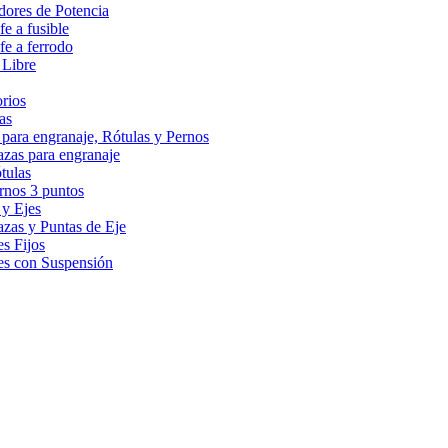
dores de Potencia
fe a fusible
fe a ferrodo
Libre
rios
as
para engranaje, Rótulas y Pernos
zas para engranaje
tulas
rnos 3 puntos
y Ejes
zas y Puntas de Eje
es Fijos
es con Suspensión