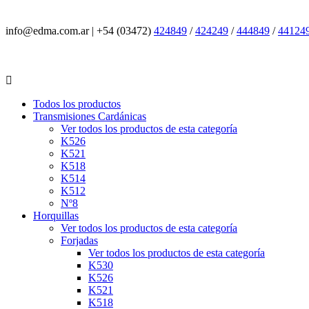
info@edma.com.ar
|
+54 (03472)
424849
/
424249
/
444849
/
44124
Todos los productos
Transmisiones Cardánicas
Ver todos los productos de esta categoría
K526
K521
K518
K514
K512
Nº8
Horquillas
Ver todos los productos de esta categoría
Forjadas
Ver todos los productos de esta categoría
K530
K526
K521
K518