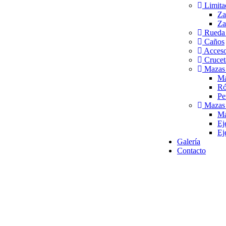
Limita
Za
Za
Rueda 
Caños
Acceso
Crucet
Mazas 
Ma
Ró
Pe
Mazas 
Ma
Ej
Ej
Galería
Contacto