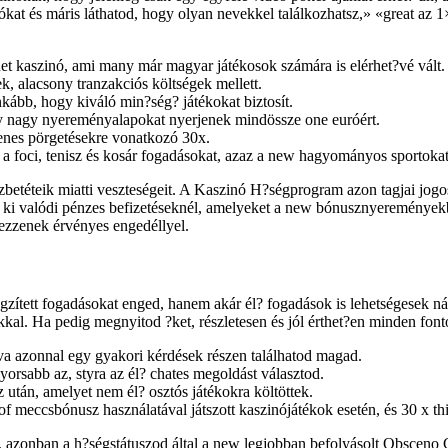
tókat és máris láthatod, hogy olyan nevekkel találkozhatsz,» «great az
rnet kaszinó, ami many már magyar játékosok számára is elérhet?vé vált.
k, alacsony tranzakciós költségek mellett.
nkább, hogy kiváló min?ség? játékokat biztosít.
gy nagy nyereményalapokat nyerjenek mindössze one euróért.
nes pörgetésekre vonatkozó 30x.
 a foci, tenisz és kosár fogadásokat, azaz a new hagyományos sportokat 
etéteik miatti veszteségeit. A Kaszinó H?ségprogram azon tagjai jogo
k ki valódi pénzes befizetéseknél, amelyeket a new bónusznyereményekb?
ezzenek érvényes engedéllyel.
ített fogadásokat enged, hanem akár él? fogadások is lehetségesek ná
kal. Ha pedig megnyitod ?ket, részletesen és jól érthet?en minden font
va azonnal egy gyakori kérdések részen találhatod magad.
yorsabb az, styra az él? chates megoldást választod.
tán, amelyet nem él? osztós játékokra költöttek.
meccsbónusz használatával játszott kaszinójátékok esetén, és 30 x thi
, azonban a h?ségstátuszod által a new legjobban befolyásolt Obsceno 