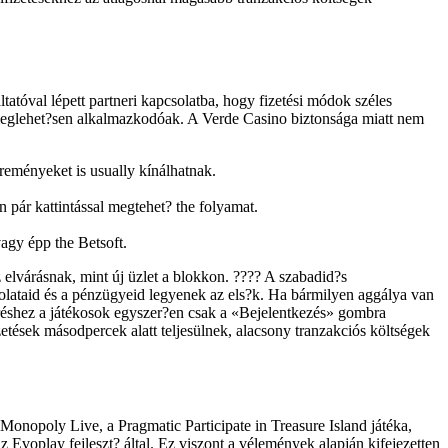
tatóval lépett partneri kapcsolatba, hogy fizetési módok széles
ek meglehet?sen alkalmazkodóak. A Verde Casino biztonsága miatt nem
reményeket is usually kínálhatnak.
n pár kattintással megtehet? the folyamat.
vagy épp the Betsoft.
elvárásnak, mint új üzlet a blokkon. ???? A szabadid?s
solataid és a pénzügyeid legyenek az els?k. Ha bármilyen aggálya van
réshez a játékosok egyszer?en csak a «Bejelentkezés» gombra
zetések másodpercek alatt teljesülnek, alacsony tranzakciós költségek
 Monopoly Live, a Pragmatic Participate in Treasure Island játéka,
 Evoplay fejleszt? által. Ez viszont a vélemények alapján kifejezetten