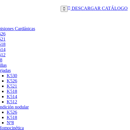
DESCARGAR CATÁLOGO
isiones Cardánicas
526
521
518
514
512
8
llas
rjadas
K530
K526
K521
K518
K514
K512
ndición nodular
K526
K518
Nº8
Homocinética