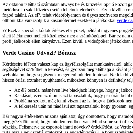
Az oldalon található számtalan always be és kifizetési opció között 
metódusok csak kifizetés esetén lehetnek elérhet?ek. Ezen kívül a com
fogod találni. Az él?, tehát videófolyamon és ügyes szoftveres mego
otthonukba varázsoljuk a kaszinótermet ezekkel a játékokkal
verde ca
?? Ezek a speciális kódok értékes el?nyöket, például ingyenes pörget
sített játékmenet mellett küzdhetsz meg a számítógéppel. Bár ez nem 
profi játékosok ellen kártyázva. Ezen kívül, a videópóker játékokban 
Verde Casino Üdvözl? Bónusz
Kérdéseire id?ben választ kap az ügyfélszolgálat munkatársaitól, aki
segítségével sz?kítheti a keresést, és gyorsan megtalálhatja a kívánt j
weboldalon, hogy segítsenek megérteni minden fontosat. Ne feledd vis
hiszen óriási extrákat nyújthatnak, miközben könnyen is definitely telje
Az él? osztós, másnéven live blackjack lényege, hogy a játéko
Ráadásul, ezen az úton is azt tapasztaltuk, hogy pár órán belül 
Probléma szokott még lenni viszont az is, hogy a játékosok nem 
A felkeresés után mi ráadásul azt tapasztaltuk, hogy gyorsan,
Bár nagyra értékeltem arizona ajánlatot, úgy döntöttem, hogy maradok
meggy?z?dött arról, hogy minden rendben van. Mind some sort of kezd
ségekig. Felismerve az esportok iránti növekv? érdekl?dést, az Verde e
tartalmaz a new szabályzatokról, az engedélyezésr?l, a bónuszfeltétele