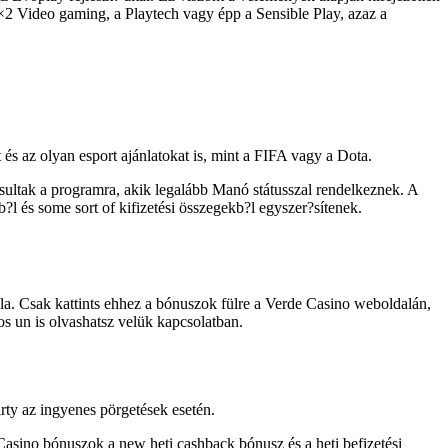
 1×2 Video gaming, a Playtech vagy épp a Sensible Play, azaz a
és az olyan esport ajánlatokat is, mint a FIFA vagy a Dota.
sultak a programra, akik legalább Manó státusszal rendelkeznek. A
l és some sort of kifizetési összegekb?l egyszer?sítenek.
la. Csak kattints ehhez a bónuszok fülre a Verde Casino weboldalán,
os un is olvashatsz velük kapcsolatban.
rty az ingyenes pörgetések esetén.
Casino bónuszok a new heti cashback bónusz és a heti befizetési