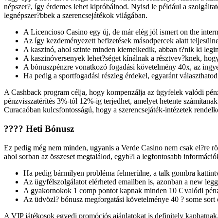
népszer?, így érdemes lehet kipróbálnod. Nyisd le például a szolgálta
legnépszer?bbek a szerencsejátékok világában.
A Licencioso Casino egy új, de már elég jól ismert on the inte
Az így kezdeményezett befizetések másodpercek alatt teljesülne
A kaszinó, ahol szinte minden kiemelkedik, abban t?nik ki legi
A kaszinóversenyek lehet?séget kínálnak a résztvev?knek, ho
A bónuszpénzre vonatkozó fogadási követelmény 40x, az ingye
Ha pedig a sportfogadási részleg érdekel, egyaránt választhatod
A Cashback program célja, hogy kompenzálja az ügyfelek valódi pénzb
pénzvisszatérítés 3%-tól 12%-ig terjedhet, amelyet hetente számítana
Curacaóban kulcsfontosságú, hogy a szerencsejáték-intézetek rendelk
???? Heti Bónusz
Ez pedig még nem minden, ugyanis a Verde Casino nem csak el?re rögz
ahol sorban az összeset megtalálod, egyb?l a legfontosabb információk
Ha pedig bármilyen probléma felmerülne, a talk gombra kattint
Az ügyfélszolgálatot elérheted emailben is, azonban a new legg
A gyakornokok 1 comp pontot kapnak minden 10 € valódi pénz u
Az üdvözl? bónusz megforgatási követelménye 40 ? some sort of 
A VIP játékosok egyedi promóciós ajánlatokat is definitely kaphatnak