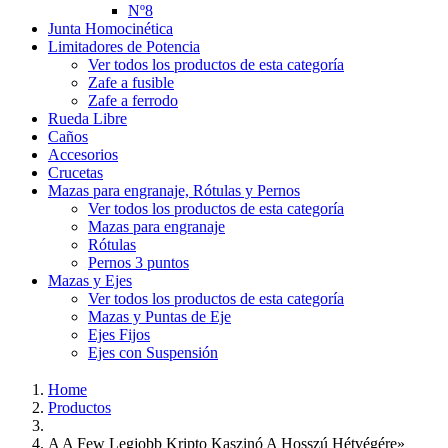
Nº8
Junta Homocinética
Limitadores de Potencia
Ver todos los productos de esta categoría
Zafe a fusible
Zafe a ferrodo
Rueda Libre
Caños
Accesorios
Crucetas
Mazas para engranaje, Rótulas y Pernos
Ver todos los productos de esta categoría
Mazas para engranaje
Rótulas
Pernos 3 puntos
Mazas y Ejes
Ver todos los productos de esta categoría
Mazas y Puntas de Eje
Ejes Fijos
Ejes con Suspensión
Home
Productos
A A Few Legjobb Kripto Kaszinó A Hosszú Hétvégére»