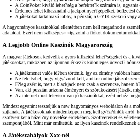
A CoinPoker kiváló lehet?ség a befektet?k számára is, ugyanis
Érdemes lehet kihasználni a jackpot nyer?gépeiket, befizetési 
A játékokat tartalmazó lobby, a pénztár, a GYIK szekció vagy a
A hagyományos kaszinókkal ellentétben nem kell megadnod a személyes
adataidat. Ezért nem szükséges» «igazolni a fiókot dokumentumokkal
A Legjobb Online Kaszinók Magyarország
A magyar játékosok kedvelik a gyors kifizetési lehet?ségeket és a kiv
játékosokat, miközben az újonnan érkez?k különleges üdvözl? bónuszo
A játékmenet valós id?ben történik, így az élmény valóban ha
Ne felejtsd el, hogy vigyáznod kell, amikor online játszol szere
F?leg azért is, mert a blackjack nem csak a szerencse, hanem b?
Van, aki pusztán arizona élményért és szórakozásért játszik, míg
Az internet most televisor van jó kaszinókkal, ezért nehéz meg
Mindezt egyaránt teszteljük a new hagyományos weboldalon és a mobil
zajlanak. A játékosoknak mindenképpen meg kell gy?z?dniük arról, hog
szoftverüket a házel?ny növelése érdekében. Szoftvereiket és véletle
szempontjából. Mint már említettük, az ilyen kaszinók rendelkeznek 
A Játékszabályok Xxx-nél