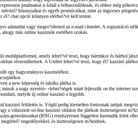
 expression jutalmakat is kínál a felhasználóknak, és ehhez még pókere
és üdvözl? bónuszaikat és egyéb promóciókat, mint az ingyenes pörgetés
z él? chat opció könnyen elérhet?vé kell tennie.
 adataidat vagy meger?sítened az e-mail címedet. A regisztráció nélkü
, ahogy más online kaszinók esetében szokás.
áló mobilplatformot, amely lehet?vé teszi, hogy bármikor és bárhol ját
kban részesülhetnek. A Unibet lehet?vé teszi, hogy él? kaszinó játéko
sonlít egy hagyományos kaszinóéhoz.
ncsejátékot.
ven a new képesség és taktika játéka is.
 mások a nagy nyerési» «lehet?ségek miatt fejlesztik on the internet sz
mondani, melyik új online kaszinó a legjobb.
 kaszinó felületén is. Végül pedig kiemelten fontosnak tartjuk megvi
y a választott on-line kaszinó oldalon the játékok tisztességesen m?k
nszám-generátoraikat (RNG) rendszeresen független harmadik felek ellen?
a megfelel? engedélyekkel, és tisztességesen m?ködnek.