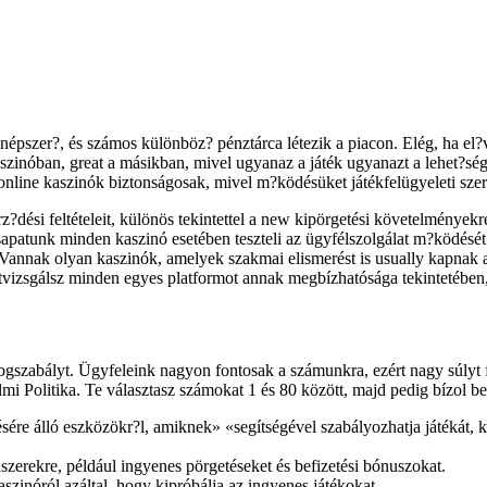
épszer?, és számos különböz? pénztárca létezik a piacon. Elég, ha el?
szinóban, great a másikban, mivel ugyanaz a játék ugyanazt a lehet?sé
új online kaszinók biztonságosak, mivel m?ködésüket játékfelügyeleti szer
rz?dési feltételeit, különös tekintettel a new kipörgetési követelmény
sapatunk minden kaszinó esetében teszteli az ügyfélszolgálat m?ködését.
kap. Vannak olyan kaszinók, amelyek szakmai elismerést is usually kapna
tvizsgálsz minden egyes platformot annak megbízhatósága tekintetében, m
ogszabályt. Ügyfeleink nagyon fontosak a számunkra, ezért nagy súlyt 
lmi Politika. Te választasz számokat 1 és 80 között, majd pedig bízol 
re álló eszközökr?l, amiknek» «segítségével szabályozhatja játékát, ké
zerekre, például ingyenes pörgetéseket és befizetési bónuszokat.
szinóról azáltal, hogy kipróbálja az ingyenes játékokat.