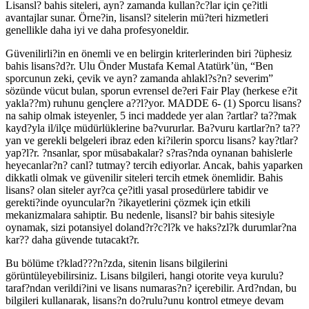
Lisansl? bahis siteleri, ayn? zamanda kullan?c?lar için çe?itli
avantajlar sunar. Örne?in, lisansl? sitelerin mü?teri hizmetleri
genellikle daha iyi ve daha profesyoneldir.
Güvenilirli?in en önemli ve en belirgin kriterlerinden biri ?üphesiz
bahis lisans?d?r. Ulu Önder Mustafa Kemal Atatürk’ün, “Ben
sporcunun zeki, çevik ve ayn? zamanda ahlakl?s?n? severim”
sözünde vücut bulan, sporun evrensel de?eri Fair Play (herkese e?it
yakla??m) ruhunu gençlere a??l?yor. MADDE 6- (1) Sporcu lisans?
na sahip olmak isteyenler, 5 inci maddede yer alan ?artlar? ta??mak
kayd?yla il/ilçe müdürlüklerine ba?vururlar. Ba?vuru kartlar?n? ta??
yan ve gerekli belgeleri ibraz eden ki?ilerin sporcu lisans? kay?tlar?
yap?l?r. ?nsanlar, spor müsabakalar? s?ras?nda oynanan bahislerle
heyecanlar?n? canl? tutmay? tercih ediyorlar. Ancak, bahis yaparken
dikkatli olmak ve güvenilir siteleri tercih etmek önemlidir. Bahis
lisans? olan siteler ayr?ca çe?itli yasal prosedürlere tabidir ve
gerekti?inde oyuncular?n ?ikayetlerini çözmek için etkili
mekanizmalara sahiptir. Bu nedenle, lisansl? bir bahis sitesiyle
oynamak, sizi potansiyel doland?r?c?l?k ve haks?zl?k durumlar?na
kar?? daha güvende tutacakt?r.
Bu bölüme t?klad???n?zda, sitenin lisans bilgilerini
görüntüleyebilirsiniz. Lisans bilgileri, hangi otorite veya kurulu?
taraf?ndan verildi?ini ve lisans numaras?n? içerebilir. Ard?ndan, bu
bilgileri kullanarak, lisans?n do?rulu?unu kontrol etmeye devam