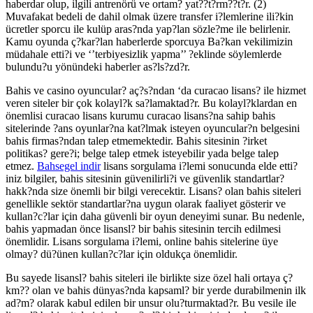
haberdar olup, ilgili antrenörü ve ortam? yat??t?rm??t?r. (2)
Muvafakat bedeli de dahil olmak üzere transfer i?lemlerine ili?kin
ücretler sporcu ile kulüp aras?nda yap?lan sözle?me ile belirlenir.
Kamu oyunda ç?kar?lan haberlerde sporcuya Ba?kan vekilimizin
müdahale etti?i ve ‘’terbiyesizlik yapma’’ ?eklinde söylemlerde
bulundu?u yönündeki haberler as?ls?zd?r.
Bahis ve casino oyuncular? aç?s?ndan ‘da curacao lisans? ile hizmet
veren siteler bir çok kolayl?k sa?lamaktad?r. Bu kolayl?klardan en
önemlisi curacao lisans kurumu curacao lisans?na sahip bahis
sitelerinde ?ans oyunlar?na kat?lmak isteyen oyuncular?n belgesini
bahis firmas?ndan talep etmemektedir. Bahis sitesinin ?irket
politikas? gere?i; belge talep etmek isteyebilir yada belge talep
etmez.
Bahsegel indir
lisans sorgulama i?lemi sonucunda elde etti?
iniz bilgiler, bahis sitesinin güvenilirli?i ve güvenlik standartlar?
hakk?nda size önemli bir bilgi verecektir. Lisans? olan bahis siteleri
genellikle sektör standartlar?na uygun olarak faaliyet gösterir ve
kullan?c?lar için daha güvenli bir oyun deneyimi sunar. Bu nedenle,
bahis yapmadan önce lisansl? bir bahis sitesinin tercih edilmesi
önemlidir. Lisans sorgulama i?lemi, online bahis sitelerine üye
olmay? dü?ünen kullan?c?lar için oldukça önemlidir.
Bu sayede lisansl? bahis siteleri ile birlikte size özel hali ortaya ç?
km?? olan ve bahis dünyas?nda kapsaml? bir yerde durabilmenin ilk
ad?m? olarak kabul edilen bir unsur olu?turmaktad?r. Bu vesile ile