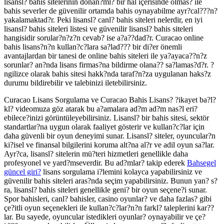
lisansl? bahis sitelerinin donan?ml? bir hal içerisinde olmas? ile
bahis severler de güvenilir ortamda bahis oynayabilme ayr?cal???n?
yakalamaktad?r. Peki lisansl? canl? bahis siteleri nelerdir, en iyi
lisansl? bahis siteleri listesi ve güvenilir lisansl? bahis siteleri
hangisidir sorular?n?z?n cevab? ise a?a??dad?r. Curacao online
bahis lisans?n?n kullan?c?lara sa?lad??? bir di?er önemli
avantajlardan bir tanesi de online bahis siteleri ile ya?ayaca??n?z
sorunlar? an?nda lisans firmas?na bildirme olana?? sa?lamas?d?r. ?
ngilizce olarak bahis sitesi hakk?nda taraf?n?za uygulanan haks?z
durumu bildirebilir ve talebinizi iletebilirsiniz.
Curacao Lisans Sorgulama ve Curacao Bahis Lisans? ?ikayet ba?l?
kl? videomuza göz atarak bu a?amalara ad?m ad?m nas?l eri?
ebilece?inizi görüntüleyebilirsiniz. Lisansl? bir bahis sitesi, sektör
standartlar?na uygun olarak faaliyet gösterir ve kullan?c?lar için
daha güvenli bir oyun deneyimi sunar. Lisansl? siteler, oyuncular?n
ki?isel ve finansal bilgilerini koruma alt?na al?r ve adil oyun sa?lar.
Ayr?ca, lisansl? sitelerin mü?teri hizmetleri genellikle daha
profesyonel ve yard?mseverdir. Bu ad?mlar? takip ederek
Bahsegel
güncel giri?
lisans sorgulama i?lemini kolayca yapabilirsiniz ve
güvenilir bahis siteleri aras?nda seçim yapabilirsiniz. Bunun yan? s?
ra, lisansl? bahis siteleri genellikle geni? bir oyun seçene?i sunar.
Spor bahisleri, canl? bahisler, casino oyunlar? ve daha fazlas? gibi
çe?itli oyun seçenekleri ile kullan?c?lar?n?n farkl? taleplerini kar??
lar. Bu sayede, oyuncular istedikleri oyunlar? oynayabilir ve çe?