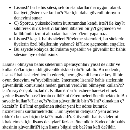
Lisansl? bir bahis sitesi, sektör standartlar?na uygun olarak
faaliyet gösterir ve kullan?c?lar için daha güvenli bir oyun
deneyimi sunar.
C) Sporcu, yüksekö?retim kurumundan kendi iste?i ile kay?t
sildirerek ili?ik kesti?i tarihten itibaren bir y?l geçmeden ve
kulübünün iznini almadan transfer i?lemi yapamaz.
Lisansl? kaçak bahis siteleri ?ifreleme sistemleri, bu sitelerde
üyelerin özel bilgilerinin yabanc? ki?ilere geçmesini engeller.
Bu sayede kolayca do?rulama yapabilir ve güvenilir bir bahis
sitesine üye olabilirsiniz.
Lisans? olmayan bahis sitelerinin operasyonlar? yasal de?ildir ve
kullan?c?lar için ciddi güvenlik riskleri olu?turabilir. Bu nedenle,
lisansl? bahis siteleri tercih ederek, hem güvenli hem de keyifli bir
oyun deneyimi ya?ayabilirsiniz. ?nternette lisansl? bahis sitelerinin
güvenilirlik konusunda neden garanti verdi?ini bilmeyen kullan?c?
lar?n say?s? çok fazlad?r. Kullan?c?lar?n ezbere hareket etmek
yerine lisans?n nas?l temin edildi?ini ö?renmeleri önerilmektedir. Bu
sayede kullan?c?lar aç?s?ndan güvenilirlik bir s?k?nt? olmaktan ç?
kacakt?r. Eri?imi engellenen siteler yeni bir adres kurarak
hizmetlerini sürdürmektedir. Tüm üyelerin detaylar? yeni adrese
oldu?u benzer biçimde ta??nmaktad?r. Güvenilir bahis sitelerini
idrak etmek için lisans detaylar? fazlaca önemlidir. Sadece bir bahis
sitesinin güvenilirli?i için lisans bilgisi tek ba??na kafi de?ildir.