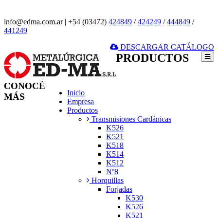
info@edma.com.ar
|
+54 (03472)
424849
/
424249
/
444849
/
441249
DESCARGAR CATÁLOGO
PRODUCTOS
CONOCÉ
Inicio
MÁS
Empresa
Productos
Transmisiones Cardánicas
K526
K521
K518
K514
K512
Nº8
Horquillas
Forjadas
K530
K526
K521