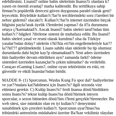
edebilirsiniz. Lisansl? online bahis sitelerinin lisanss?z olanlara k?
yasen en önemli avantaj? marka kalitesidir. Bu sertifikaya sahip
firman?n popülerlik derecesi güven duygusuna paralel olarak geni?
leyecektir. Böylelikle kullan?c?lar?n tercihlerindeki soru i?aretleri bir
nebze gidermi? olacakt?r. Kullan?c?lar?n internet üzerinden birçok
bilgisini payla?arak üyelik i?lemlerini yapmas? da if?a durumunu
ortaya ç?karmaktad?r. Ancak lisansl? bahis siteleri taraf?ndan tüm
kullan?c? bilgileri ?ifreleme sistemi ile muhafaza edilir. Bu lisansl?
bahis siteleri yasal ve resmi olarak kurulmu? olsa da Türkiye
yasalar?ndan dolay? sitelerin s?kl?kla eri?im engellemeleriyle kar??
la??ld??? görülmektedir. Lisans sahibi olan sitelerde bu tip olumsuz
durumlarda dahi hiçbir kay?p olmamaktad?r. Yeni adres üzerinden
tüm faaliyetler devam ettirilirken ayn? zamanda farkl? ödeme
sistemleri üzerinden kazançlar?n çekim talimatlar? da verilebilir.
Curaçao eGaming Lisans?, online oyun sektörünün en eski, en
güvenilir ve etkili lisanslar?ndan biridir.
MADDE 8- (1) Sporcunun, Wushu Kung Fu spor dal? faaliyetlerine
ve yar??malara kat?labilmesi için lisans?n? ilgili sezonda vize
ettirmesi gerekir. C) Kulüp lisans?n? ferdi lisansa dönü?türdükten
sonra lisans?n? tekrar kulüp lisans?na dönü?türmek isteyen
sporcular, o sezon bitmeden dönü?üm i?lemi gerçekle?tiremezler. Bu
web sitesi, size mümkün olan en iyi kullan?c? deneyimini
sunabilmek için çerezleri kullan?r. Sporcunun uyar?lmas?na
tribündeki antrenörün müdahalesi üzerine Ba?kan vekilimiz olaydan