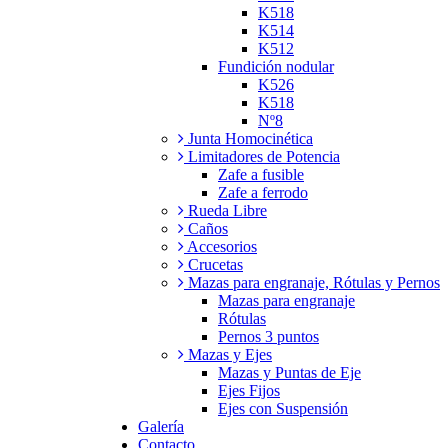
K518
K514
K512
Fundición nodular
K526
K518
Nº8
Junta Homocinética
Limitadores de Potencia
Zafe a fusible
Zafe a ferrodo
Rueda Libre
Caños
Accesorios
Crucetas
Mazas para engranaje, Rótulas y Pernos
Mazas para engranaje
Rótulas
Pernos 3 puntos
Mazas y Ejes
Mazas y Puntas de Eje
Ejes Fijos
Ejes con Suspensión
Galería
Contacto