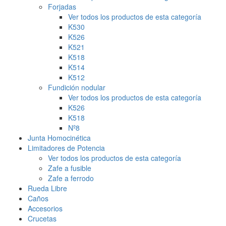
Forjadas
Ver todos los productos de esta categoría
K530
K526
K521
K518
K514
K512
Fundición nodular
Ver todos los productos de esta categoría
K526
K518
Nº8
Junta Homocinética
Limitadores de Potencia
Ver todos los productos de esta categoría
Zafe a fusible
Zafe a ferrodo
Rueda Libre
Caños
Accesorios
Crucetas