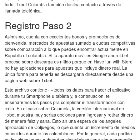
todo, 1xbet Colombia también destina contacto a través de
llamada telefónica.
Registro Paso 2
Asimismo, cuenta con excelentes bonos y promociones de
bienvenida, mercados de apuestas sumado a cuotas competitivas
sobre comparación a lo que puedes encontrar actualmente en
Republic of colombia. Si tu aparato móvil es Google android el
proceso sobre descarga es nítido porque en Have fun with Store
no hay aplicaciones para apuestas que incluye dinero real. La
única forma para tenerla es descargarla directamente desde una
página web sobre 1xbet.
Este archivo contiene» «todos los datos para hacer el aplicativo
durante tu Smartphone u tableta y, a continuación, te
enseñaremos los pasos pra completar el transformación con
éxito. En el caso sobre Colombia, la versión internacional de
1xbet muestra muy serias opciones para ingresar y retirar dinero
de manera feliz y sana. Esto an una espera de los angeles
aprobación de Coljuegos, lo que cuenta un incremento de medios
conocidos durante los colombianos. Por lo general, cada partido
en los videojuegos o deportes electrónicos tiene algun promedio