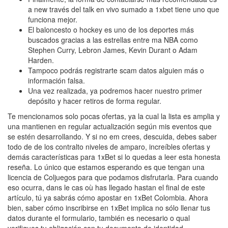
a new través del talk en vivo sumado a 1xbet tiene uno que
funciona mejor.
El baloncesto o hockey es uno de los deportes más
buscados gracias a las estrellas entre ma NBA como
Stephen Curry, Lebron James, Kevin Durant o Adam
Harden.
Tampoco podrás registrarte scam datos alguien más o
información falsa.
Una vez realizada, ya podremos hacer nuestro primer
depósito y hacer retiros de forma regular.
Te mencionamos solo pocas ofertas, ya la cual la lista es amplia y
una mantienen en regular actualización según mis eventos que
se estén desarrollando. Y si no em crees, descuida, debes saber
todo de de los contralto niveles de amparo, increíbles ofertas y
demás características para 1xBet si lo quedas a leer esta honesta
reseña. Lo único que estamos esperando es que tengan una
licencia de Coljuegos para que podamos disfrutarla. Para cuando
eso ocurra, dans le cas où has llegado hastan el final de este
artículo, tú ya sabrás cómo apostar en 1xBet Colombia. Ahora
bien, saber cómo inscribirse en 1xBet implica no sólo llenar tus
datos durante el formulario, también es necesario o qual