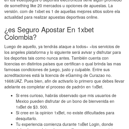
de something like 20 mercados u opciones de apuestas. La
versión. com de 1xbet es 1 de aquellas mejores sitios sobre ela
actualidad para realizar apuestas deportivas online.
¿es Seguro Apostar En 1xbet
Colombia?
Luego de aquello, ya tendrás ataque a todos» «los servicios de
los angeles plataforma y lo siguiente será avivar y disfrutar para
los deportes tais como nunca antes. También cuenta con
licencias en distintos países que certifican o qual brinda las mas
famosas condiciones de juego, justo y culpable. Entre sus
acreditaciones está la licencia de eGaming de Curazao no.
1668/JAZ. Pues bien, afin de activarlo lo primero que debes llevar
adelante es completar el proceso de padrón en 1xBet.
Si eres curioso, habrás observado que mis usuarios de
Mexico pueden disfrutar de un bono de bienvenida en
1xBet de $3. 500.
Si cree en la opinion 1xBet, no existe dificultades para
desquitarlo.
Tu experiencia comienza durante 1xBet Login, donde