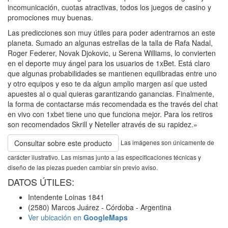
incomunicación, cuotas atractivas, todos los juegos de casino y
promociones muy buenas.
Las predicciones son muy útiles para poder adentrarnos an este
planeta. Sumado an algunas estrellas de la talla de Rafa Nadal,
Roger Federer, Novak Djokovic, u Serena Williams, lo convierten
en el deporte muy ángel para los usuarios de 1xBet. Está claro
que algunas probabilidades se mantienen equilibradas entre uno
y otro equipos y eso te da algun amplio margen así que usted
apuestes al o qual quieras garantizando ganancias. Finalmente,
la forma de contactarse más recomendada es the través del chat
en vivo con 1xbet tiene uno que funciona mejor. Para los retiros
son recomendados Skrill y Neteller através de su rapidez.»
Las imágenes son únicamente de
Consultar sobre este producto
carácter ilustrativo. Las mismas junto a las especificaciones técnicas y
diseño de las piezas pueden cambiar sin previo aviso.
DATOS ÚTILES:
Intendente Loinas 1841
(2580) Marcos Juárez - Córdoba - Argentina
Ver ubicación en
GoogleMaps