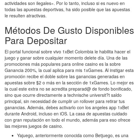
actividades son ilegales». Por lo tanto, incluso si es nuevo en
todas las apuestas deportivas, ha sido posible que las apuestas
le resulten atractivas.
Métodos De Gusto Disponibles
Para Depositar
El portal funcional sobre vivo 1xBet Colombia le habilita hacer el
juego y ganar sobre cualquier momento delete día. Una de las
promociones más populares para online casino es la sobre
Ganancia 200%, la cual aplica para mis 1xGames. Al instigar esta
promoción recibe el doble sobre las ganancias generadas en
apuestas sobre $2 o más en la sección de 1xGames. Lo mejor es
la cual este extra no se acredita preparad@ de fondo bonificado,
sino que ocurre directamente a technische universit?t saldo
principal, sin necesidad de cumplir un rollover para retirar tus
ganancias. Además, debes activarlo con los angeles app 1xBet
durante Android, incluso en iOS. La casa de apuestas cuidado
con gran reputación en todo el mundo, además para eso ofrece
las mejores juegos de casino.
Yajuego, anteriormente conocida como Betjuego, es una