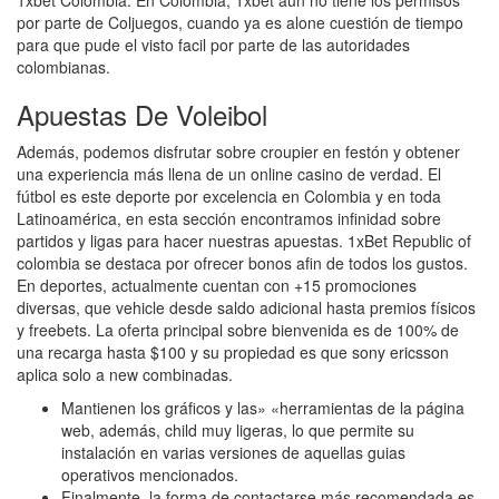
1xbet Colombia. En Colombia, 1xbet aún no tiene los permisos
por parte de Coljuegos, cuando ya es alone cuestión de tiempo
para que pude el visto facil por parte de las autoridades
colombianas.
Apuestas De Voleibol
Además, podemos disfrutar sobre croupier en festón y obtener
una experiencia más llena de un online casino de verdad. El
fútbol es este deporte por excelencia en Colombia y en toda
Latinoamérica, en esta sección encontramos infinidad sobre
partidos y ligas para hacer nuestras apuestas. 1xBet Republic of
colombia se destaca por ofrecer bonos afin de todos los gustos.
En deportes, actualmente cuentan con +15 promociones
diversas, que vehicle desde saldo adicional hasta premios físicos
y freebets. La oferta principal sobre bienvenida es de 100% de
una recarga hasta $100 y su propiedad es que sony ericsson
aplica solo a new combinadas.
Mantienen los gráficos y las» «herramientas de la página
web, además, child muy ligeras, lo que permite su
instalación en varias versiones de aquellas guias
operativos mencionados.
Finalmente, la forma de contactarse más recomendada es