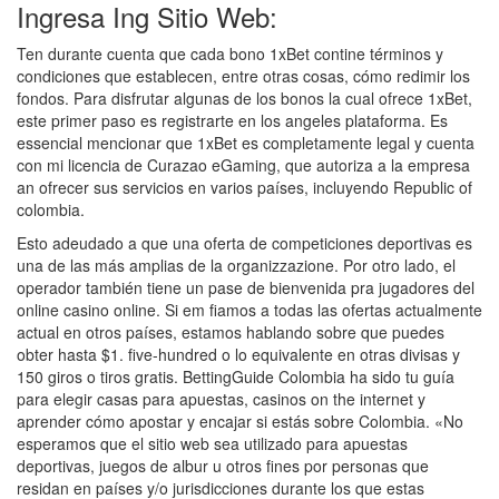
Ingresa Ing Sitio Web:
Ten durante cuenta que cada bono 1xBet contine términos y
condiciones que establecen, entre otras cosas, cómo redimir los
fondos. Para disfrutar algunas de los bonos la cual ofrece 1xBet,
este primer paso es registrarte en los angeles plataforma. Es
essencial mencionar que 1xBet es completamente legal y cuenta
con mi licencia de Curazao eGaming, que autoriza a la empresa
an ofrecer sus servicios en varios países, incluyendo Republic of
colombia.
Esto adeudado a que una oferta de competiciones deportivas es
una de las más amplias de la organizzazione. Por otro lado, el
operador también tiene un pase de bienvenida pra jugadores del
online casino online. Si em fiamos a todas las ofertas actualmente
actual en otros países, estamos hablando sobre que puedes
obter hasta $1. five-hundred o lo equivalente en otras divisas y
150 giros o tiros gratis. BettingGuide Colombia ha sido tu guía
para elegir casas para apuestas, casinos on the internet y
aprender cómo apostar y encajar si estás sobre Colombia. «No
esperamos que el sitio web sea utilizado para apuestas
deportivas, juegos de albur u otros fines por personas que
residan en países y/o jurisdicciones durante los que estas