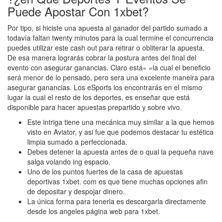
Puede Apostar Con 1xbet?
Por tipo, si hiciste una apuesta al ganador del partido sumado a
todavía faltan twenty minutos para la cual termine el concurrencia
puedes utilizar este cash out para retirar o obliterar la apuesta.
De esa manera lograrás cobrar la postura antes del final del
evento con asegurar ganancias. Claro está» «la cual el beneficio
será menor de lo pensado, pero sera una excelente maneira para
asegurar ganancias. Los eSports los encontrarás en el mismo
lugar la cual el resto de los deportes, es enseñar que está
disponible para hacer apuestas prepartido y sobre vivo.
Este intriga tiene una mecánica muy similar a la que hemos
visto en Aviator, y asi fue que podemos destacar tu estética
limpia sumado a perfeccionada.
Debes detener la apuesta antes de o qual la pequeña nave
salga volando ing espacio.
Uno de los puntos fuertes de la casa de apuestas
deportivas 1xbet. com es que tiene muchas opciones afin
de depositar y despojar dinero.
La única forma para tenerla es descargarla directamente
desde los angeles página web para 1xbet.