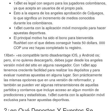
1xBet es legal con seguro para los jugadores colombianos,
ya que acepta an usuarios de el propio país.
Esto a la espera de los angeles aprobación de Coljuegos,
lo que significa un incremento de medios conocidos
durante los colombianos.
1xBet cuenta con la aplicación móvil monopolio para hacer
apuestas deportivas.
El principal motivo ha sido el bono para bienvenida
Rushbet con el que debes conseguir hasta 50 dollars. 000
COP una vez hayas completado tu registro.
1Xbet» «es compatible tanto disadvantage iOS, y Android os;
pero, si no quieres descargarlo, debes jugar desde los angeles
versión móvil del sitio en alguna navegador. Con 1xBet app
tenemos creciente facilidad para realizar los depósitos y para
evaluar nuestras apuestas en alguna lugar. Son prácticamente
las mismas opciones que en una versión de reformador, y
también se pueden ver algunas retransmisiones de aquellas
partidos y contamos que incluye acceso an algun montón de
predicciones y estadísticas. 1xBet cuenta con la aplicación móvil
exclusiva para hacer apuestas deportivas.
?¿en Qué Deportes Y Eventos Se