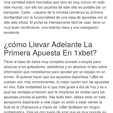
Una cantidad sobre mercados que zero es muy común en todo
este mundo, con ello los usuarios de este sitio es posible dar un
banquete. Cada» «usuario de la emresa comienza su primera
familiaridad con la funcionalidad de una casa de apuestas con el
sitio web oficial. El portal es intensamente fácil de usar, tiene un
muy buen rendimiento, una interfaz clara y una navegación
excelente.
¿cómo Llevar Adelante La
Primera Apuesta En 1xbet?
Tiene la base de datos muy completa sumado a amplia para
alcanzar a los goleadores, asistidores y en absoluto el tipo sobre
información que necesitamos para apostar por un equipo en un
torneo. Si quieres hacer que tus apuestas deportivas 1xBet se
vuelvan aún más emocionantes, tu mejor opción son las apuestas
en vivo. Esta modalidad es lo que más gusta a día de hoy y es o
qual las ventajas producen que te empieces an olvidar para las
apuestas previas al partido. Has leído bien, debes estar en este
aeropuerto esperando a new coger un avión y estar viendo la
final de la Champions a través de 1xBet Software sin ningún
problematica. Este es otro juego de azar que es muy popular en