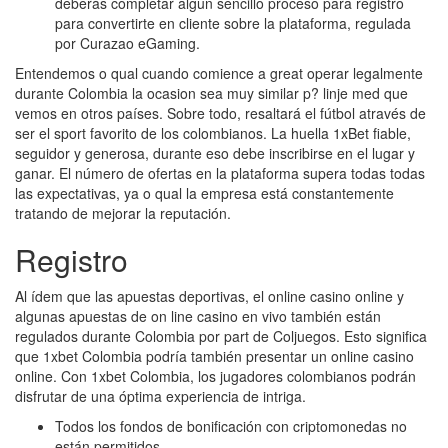
deberás completar algun sencillo proceso para registro
para convertirte en cliente sobre la plataforma, regulada
por Curazao eGaming.
Entendemos o qual cuando comience a great operar legalmente
durante Colombia la ocasion sea muy similar p? linje med que
vemos en otros países. Sobre todo, resaltará el fútbol através de
ser el sport favorito de los colombianos. La huella 1xBet fiable,
seguidor y generosa, durante eso debe inscribirse en el lugar y
ganar. El número de ofertas en la plataforma supera todas todas
las expectativas, ya o qual la empresa está constantemente
tratando de mejorar la reputación.
Registro
Al ídem que las apuestas deportivas, el online casino online y
algunas apuestas de on line casino en vivo también están
regulados durante Colombia por part de Coljuegos. Esto significa
que 1xbet Colombia podría también presentar un online casino
online. Con 1xbet Colombia, los jugadores colombianos podrán
disfrutar de una óptima experiencia de intriga.
Todos los fondos de bonificación con criptomonedas no
están permitidos.