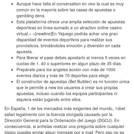
Aunque hace falta el conversation en vivo la cual es muy
común en la mayoría sobre las casas de apuestas o
gambling dens.
Esta plataforma ofrece una amplia selección de apuestas
deportivas en línea sumado a un atractivo online casino
virtual.» «[newline]En Yajuego podrás achar una gran
disparidad de eventos deportivos para realizar sus
pronósticos, brindándoles emoción y diversión en cada
apuesta.
Para liberar el pase debes apostarlo al menos 5 veces en
cuotas de 1. 40 o superiores en algun plazo de 35 días.
Prepárate para los angeles acción con más de 1000
eventos diarios y más de 70 deportes para elegir.
El constructor de apuestas (Bet Builder) es mi función única
que le permite a new los usuarios a crear sus propias
apuestas, incluso cuando los equipos participantes ni
siquiera están jugando entre ellos.
En España, 1 de los mercados más exigentes del mundo, 1xbet
safari legalmente con la licencia otorgada causado por la
Dirección General para la Ordenación del Juego (DGOJ). En
consecuencia, si anhelas realizar una pregunta sobre cualquier
tópico puedes enviar algun mensaje por e mail. Pero eso no es