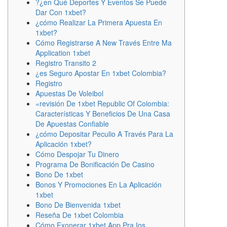
?¿en Qué Deportes Y Eventos Se Puede
Dar Con 1xbet?
¿cómo Realizar La Primera Apuesta En
1xbet?
Cómo Registrarse A New Través Entre Ma
Application 1xbet
Registro Transito 2
¿es Seguro Apostar En 1xbet Colombia?
Registro
Apuestas De Voleibol
«revisión De 1xbet Republic Of Colombia:
Características Y Beneficios De Una Casa
De Apuestas Confiable
¿cómo Depositar Peculio A Través Para La
Aplicación 1xbet?
Cómo Despojar Tu Dinero
Programa De Bonificación De Casino
Bono De 1xbet
Bonos Y Promociones En La Aplicación
1xbet
Bono De Bienvenida 1xbet
Reseña De 1xbet Colombia
Cómo Exonerar 1xbet App Pra Ios