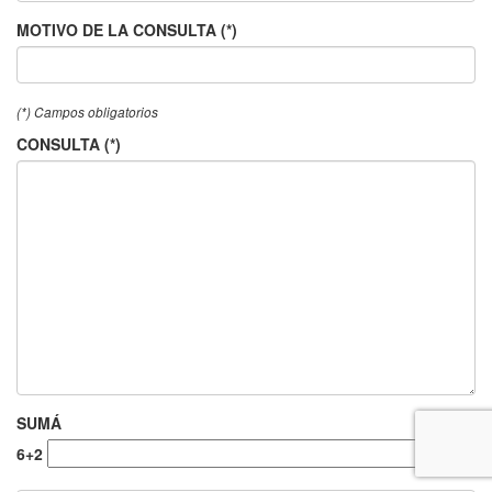
MOTIVO DE LA CONSULTA (*)
(*) Campos obligatorios
CONSULTA (*)
SUMÁ
6+2