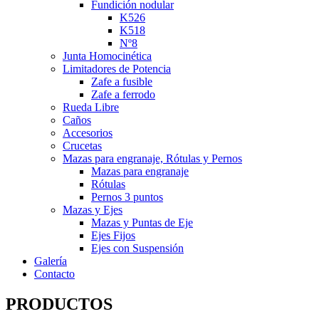
Fundición nodular
K526
K518
Nº8
Junta Homocinética
Limitadores de Potencia
Zafe a fusible
Zafe a ferrodo
Rueda Libre
Caños
Accesorios
Crucetas
Mazas para engranaje, Rótulas y Pernos
Mazas para engranaje
Rótulas
Pernos 3 puntos
Mazas y Ejes
Mazas y Puntas de Eje
Ejes Fijos
Ejes con Suspensión
Galería
Contacto
PRODUCTOS