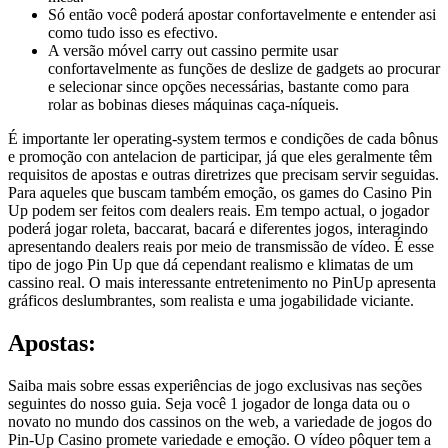
Só então você poderá apostar confortavelmente e entender asi
como tudo isso es efectivo.
A versão móvel carry out cassino permite usar
confortavelmente as funções de deslize de gadgets ao procurar
e selecionar since opções necessárias, bastante como para
rolar as bobinas dieses máquinas caça-níqueis.
É importante ler operating-system termos e condições de cada bônus
e promoção con antelacion de participar, já que eles geralmente têm
requisitos de apostas e outras diretrizes que precisam servir seguidas.
Para aqueles que buscam também emoção, os games do Casino Pin
Up podem ser feitos com dealers reais. Em tempo actual, o jogador
poderá jogar roleta, baccarat, bacará e diferentes jogos, interagindo
apresentando dealers reais por meio de transmissão de vídeo. É esse
tipo de jogo Pin Up que dá cependant realismo e klimatas de um
cassino real. O mais interessante entretenimento no PinUp apresenta
gráficos deslumbrantes, som realista e uma jogabilidade viciante.
Apostas:
Saiba mais sobre essas experiências de jogo exclusivas nas seções
seguintes do nosso guia. Seja você 1 jogador de longa data ou o
novato no mundo dos cassinos on the web, a variedade de jogos do
Pin-Up Casino promete variedade e emoção. O vídeo pôquer tem a