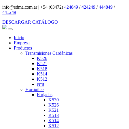
info@edma.com.ar
|
+54 (03472)
424849
/
424249
/
444849
/
441249
DESCARGAR CATÁLOGO
Inicio
Empresa
Productos
Transmisiones Cardánicas
K526
K521
K518
K514
K512
Nº8
Horquillas
Forjadas
K530
K526
K521
K518
K514
K512