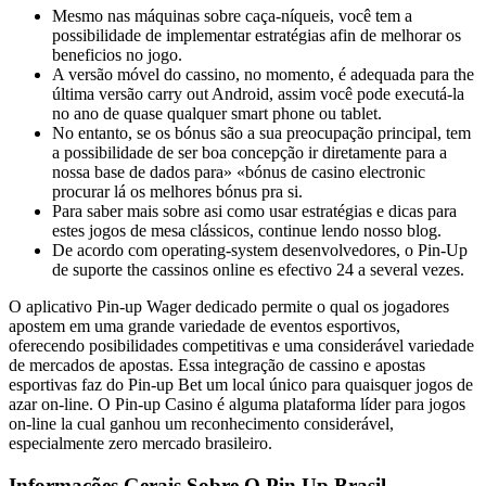
Mesmo nas máquinas sobre caça-níqueis, você tem a
possibilidade de implementar estratégias afin de melhorar os
beneficios no jogo.
A versão móvel do cassino, no momento, é adequada para the
última versão carry out Android, assim você pode executá-la
no ano de quase qualquer smart phone ou tablet.
No entanto, se os bónus são a sua preocupação principal, tem
a possibilidade de ser boa concepção ir diretamente para a
nossa base de dados para» «bónus de casino electronic
procurar lá os melhores bónus pra si.
Para saber mais sobre asi como usar estratégias e dicas para
estes jogos de mesa clássicos, continue lendo nosso blog.
De acordo com operating-system desenvolvedores, o Pin-Up
de suporte the cassinos online es efectivo 24 a several vezes.
O aplicativo Pin-up Wager dedicado permite o qual os jogadores
apostem em uma grande variedade de eventos esportivos,
oferecendo posibilidades competitivas e uma considerável variedade
de mercados de apostas. Essa integração de cassino e apostas
esportivas faz do Pin-up Bet um local único para quaisquer jogos de
azar on-line. O Pin-up Casino é alguma plataforma líder para jogos
on-line la cual ganhou um reconhecimento considerável,
especialmente zero mercado brasileiro.
Informações Gerais Sobre O Pin Up Brasil