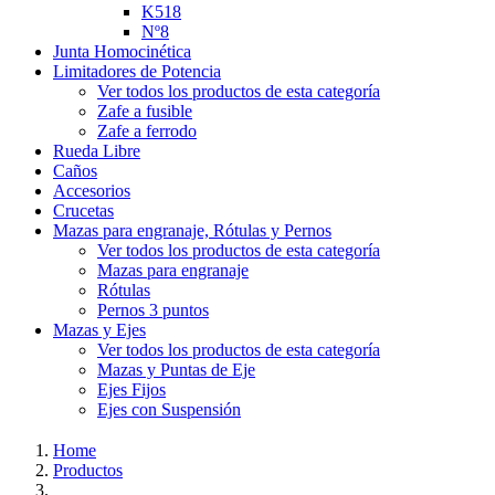
K518
Nº8
Junta Homocinética
Limitadores de Potencia
Ver todos los productos de esta categoría
Zafe a fusible
Zafe a ferrodo
Rueda Libre
Caños
Accesorios
Crucetas
Mazas para engranaje, Rótulas y Pernos
Ver todos los productos de esta categoría
Mazas para engranaje
Rótulas
Pernos 3 puntos
Mazas y Ejes
Ver todos los productos de esta categoría
Mazas y Puntas de Eje
Ejes Fijos
Ejes con Suspensión
Home
Productos