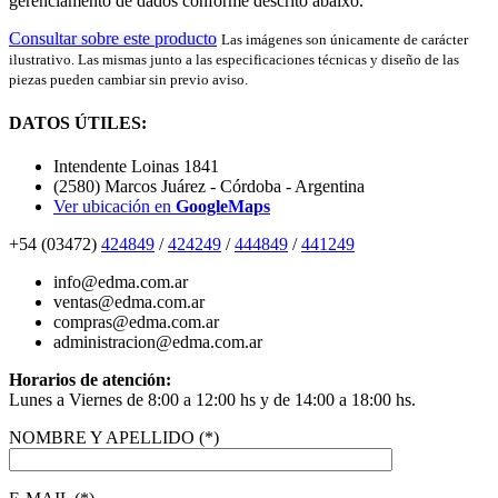
gerenciamento de dados conforme descrito abaixo.
Consultar sobre este producto
Las imágenes son únicamente de carácter
ilustrativo. Las mismas junto a las especificaciones técnicas y diseño de las
piezas pueden cambiar sin previo aviso.
DATOS ÚTILES:
Intendente Loinas 1841
(2580) Marcos Juárez - Córdoba - Argentina
Ver ubicación en
GoogleMaps
+54 (03472)
424849
/
424249
/
444849
/
441249
info@edma.com.ar
ventas@edma.com.ar
compras@edma.com.ar
administracion@edma.com.ar
Horarios de atención:
Lunes a Viernes de 8:00 a 12:00 hs y de 14:00 a 18:00 hs.
NOMBRE Y APELLIDO (*)