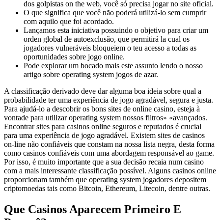
dos golpistas on the web, você só precisa jogar no site oficial.
O que significa que você não poderá utilizá-lo sem cumprir
com aquilo que foi acordado.
Lançamos esta iniciativa possuindo o objetivo para criar um
orden global de autoexclusão, que permitirá la cual os
jogadores vulneráveis bloqueiem o teu acesso a todas as
oportunidades sobre jogo online.
Pode explorar um bocado mais este assunto lendo o nosso
artigo sobre operating system jogos de azar.
A classificação derivado deve dar alguma boa ideia sobre qual a
probabilidade ter uma experiência de jogo agradável, segura e justa.
Para ajudá-lo a descobrir os bons sites de online casino, esteja à
vontade para utilizar operating system nossos filtros» «avançados.
Encontrar sites para casinos online seguros e reputados é crucial
para uma experiência de jogo agradável. Existem sites de casinos
on-line não confiáveis que constam na nossa lista negra, desta forma
como casinos confiáveis com uma abordagem responsável ao game.
Por isso, é muito importante que a sua decisão recaia num casino
com a mais interessante classificação possível. Alguns casinos online
proporcionam também que operating system jogadores depositem
criptomoedas tais como Bitcoin, Ethereum, Litecoin, dentre outras.
Que Casinos Aparecem Primeiro E