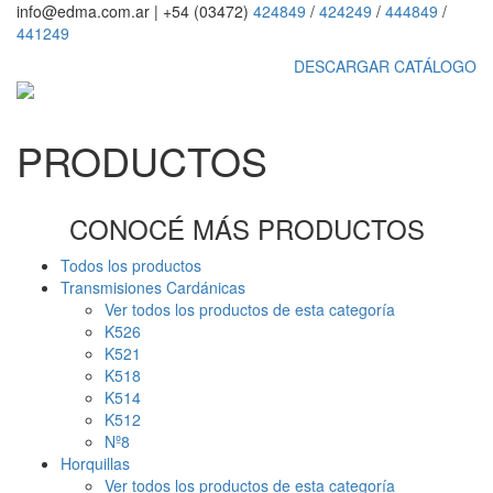
info@edma.com.ar
|
+54 (03472)
424849
/
424249
/
444849
/
441249
DESCARGAR CATÁLOGO
PRODUCTOS
CONOCÉ MÁS PRODUCTOS
Todos los productos
Transmisiones Cardánicas
Ver todos los productos de esta categoría
K526
K521
K518
K514
K512
Nº8
Horquillas
Ver todos los productos de esta categoría