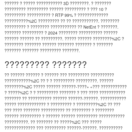
?????? ? ????? ??????????? 3D ????????. ? ???????
????????? ????????? ?????? ????????? ? ??? 10 ?
????????? ?????????? ? RTP 99% ? ?????????????
??????????%2C ????????? ?? ?? ???????????. ????????
????????? ? ???????? ??????????? ?? NetEnt ? ???????.
??????? ????????? ? 2024 ???????? ?????????? ??????
?????? ?????? ?? ?????????. ????? ?????? ????????%2C ?
???????? ??????? ?????? ??????? ??????? ? ???????
??????? ??????? ????????? ???????.
????????? ???????
?? ?????? ?????? ? ?????? ??? ????????? ??????????
???????????%2C ?? ? ? ????????? ?????????. ??????
????????%2C ????? ?????? ??????-????» «??? ???????????
? ?????%2C ? ? ????????? ??????? ? ??? ???? ???????????
??????? ?? ?????????? ?????? ??????-??????. ???????????
????? ???????????? ? ????????? ? ?????????%2C ?? ???
??? ???? ??????? ?????????? ?? ???????? ? ????????
?????? ????????? ? ?????? ?????? ????????? ???????????
??????????. ?? ??????? ?? ?????%2C ??? ?????
????????????? ??? ????????? ??????-??????. ??????????