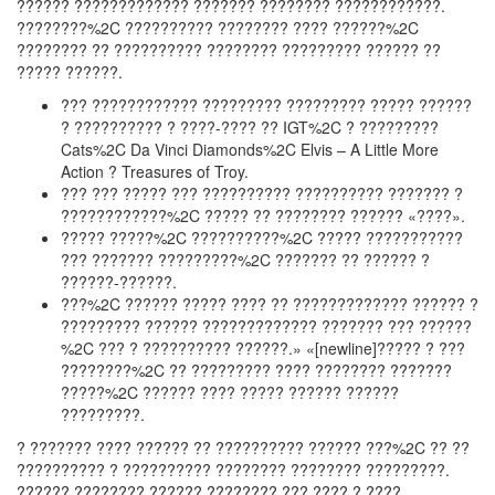
?????? ????????????? ??????? ???????? ????????????.
????????%2C ?????????? ???????? ???? ??????%2C
???????? ?? ?????????? ???????? ????????? ?????? ??
????? ??????.
??? ???????????? ????????? ????????? ????? ??????
? ?????????? ? ????-???? ?? IGT%2C ? ?????????
Cats%2C Da Vinci Diamonds%2C Elvis – A Little More
Action ? Treasures of Troy.
??? ??? ????? ??? ?????????? ?????????? ??????? ?
????????????%2C ????? ?? ???????? ?????? «????».
????? ?????%2C ??????????%2C ????? ???????????
??? ??????? ?????????%2C ??????? ?? ?????? ?
??????-??????.
???%2C ?????? ????? ???? ?? ????????????? ?????? ?
????????? ?????? ????????????? ??????? ??? ??????
%2C ??? ? ?????????? ??????.» «[newline]????? ? ???
????????%2C ?? ????????? ???? ???????? ???????
?????%2C ?????? ???? ????? ?????? ??????
?????????.
? ??????? ???? ?????? ?? ?????????? ?????? ???%2C ?? ??
?????????? ? ?????????? ???????? ???????? ?????????.
?????? ???????? ?????? ???????? ??? ???? ? ????