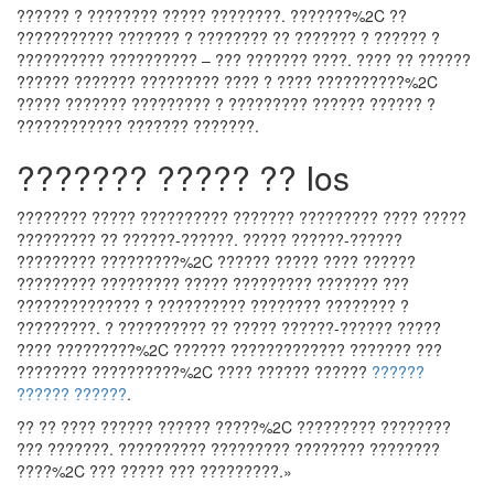
?????? ? ???????? ????? ????????. ???????%2C ??
??????????? ??????? ? ???????? ?? ??????? ? ?????? ?
?????????? ?????????? – ??? ??????? ????. ???? ?? ??????
?????? ??????? ????????? ???? ? ???? ??????????%2C
????? ??????? ????????? ? ????????? ?????? ?????? ?
???????????? ??????? ???????.
??????? ????? ?? Ios
???????? ????? ?????????? ??????? ????????? ???? ?????
????????? ?? ??????-??????. ????? ??????-??????
????????? ?????????%2C ?????? ????? ???? ??????
????????? ????????? ????? ????????? ??????? ???
?????????????? ? ?????????? ???????? ???????? ?
?????????. ? ?????????? ?? ????? ??????-?????? ?????
???? ?????????%2C ?????? ????????????? ??????? ???
???????? ??????????%2C ???? ?????? ??????
??????
?????? ??????
.
?? ?? ???? ?????? ?????? ?????%2C ????????? ????????
??? ???????. ?????????? ????????? ???????? ????????
????%2C ??? ????? ??? ?????????.»