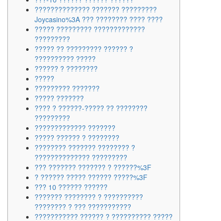
?????????????? ??????? ?????????
Joycasino%3A ??? ???????? ???? ????
????? ????????? ?????????????
?????????
????? ?? ????????? ?????? ?
?????????? ?????
?????? ? ????????
?????
????????? ???????
????? ???????
???? ? ??????-????? ?? ????????
?????????
????????????? ???????
????? ?????? ? ????????
???????? ??????? ???????? ?
?????????????? ?????????
??? ??????? ??????? ? ??????%3F
? ?????? ????? ?????? ?????%3F
??? 10 ?????? ??????
??????? ???????? ? ??????????
???????? ? ??? ???????????
??????????? ?????? ? ?????????? ?????