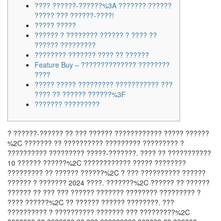
???? ??????-??????%3A ??????? ??????
????? ??? ??????-????!
????? ?????
?????? ? ???????? ?????? ? ???? ??
?????? ?????????
???????? ??????? ???? ?? ??????
Feature Buy – ?????????????? ????????
????
????? ????? ????????? ??????????? ???
???? ?? ?????? ??????%3F
??????? ?????????
? ??????-?????? ?? ??? ?????? ???????????? ????? ??????
%2C ??????? ?? ?????????? ????????? ????????? ?
?????????? ????????? ?????-???????. ???? ?? ???????????
10 ?????? ??????%2C ???????????? ????? ????????
????????? ?? ?????? ??????%2C ? ??? ?????????? ??????
?????? ? ??????? 2024 ????. ???????%2C ?????? ?? ??????
?????? ?? ??? ??? ?????? ??????? ???????? ????????? ?
???? ??????%2C ?? ?????? ?????? ????????. ???
?????????? ? ?????????? ??????? ??? ?????????%2C