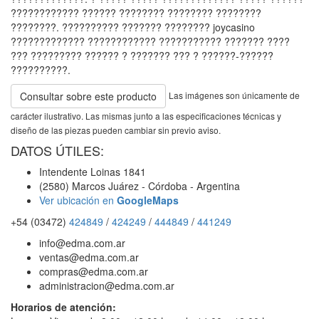
???????????? ?????? ???????? ???????? ????????
????????. ?????????? ??????? ???????? joycasino
????????????? ???????????? ??????????? ??????? ????
??? ????????? ?????? ? ??????? ??? ? ??????-??????
??????????.
Las imágenes son únicamente de
Consultar sobre este producto
carácter ilustrativo. Las mismas junto a las especificaciones técnicas y
diseño de las piezas pueden cambiar sin previo aviso.
DATOS ÚTILES:
Intendente Loinas 1841
(2580) Marcos Juárez - Córdoba - Argentina
Ver ubicación en
GoogleMaps
+54 (03472)
424849
/
424249
/
444849
/
441249
info@edma.com.ar
ventas@edma.com.ar
compras@edma.com.ar
administracion@edma.com.ar
Horarios de atención: