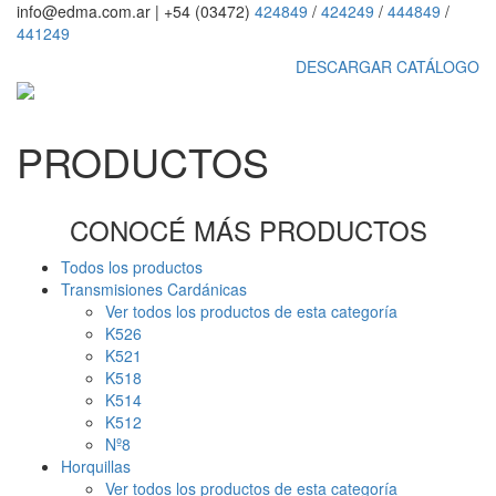
info@edma.com.ar
|
+54 (03472)
424849
/
424249
/
444849
/
441249
DESCARGAR CATÁLOGO
PRODUCTOS
CONOCÉ MÁS PRODUCTOS
Todos los productos
Transmisiones Cardánicas
Ver todos los productos de esta categoría
K526
K521
K518
K514
K512
Nº8
Horquillas
Ver todos los productos de esta categoría