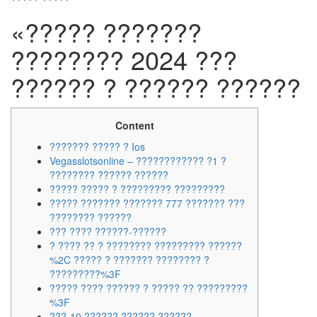
«????? ???????
???????? 2024 ???
?????? ? ?????? ??????
Content
??????? ????? ? Ios
Vegasslotsonline – ???????????? ?1 ?
???????? ?????? ??????
????? ????? ? ????????? ?????????
????? ??????? ??????? 777 ??????? ???
???????? ??????
??? ???? ??????-??????
? ???? ?? ? ???????? ????????? ??????
%2C ????? ? ??????? ???????? ?
?????????%3F
????? ???? ?????? ? ????? ?? ?????????
%3F
???-10 ?????? ?????? ??????