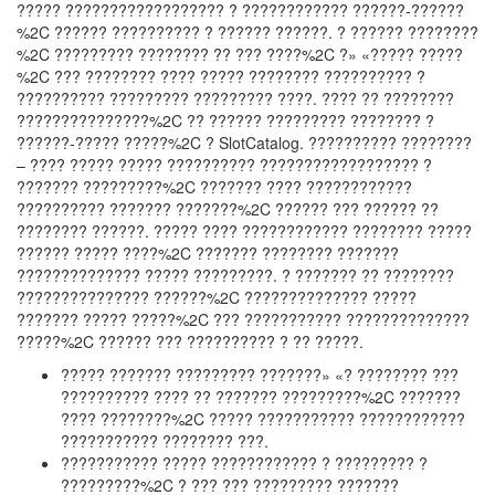
????? ?????????????????? ? ???????????? ??????-??????
%2C ?????? ?????????? ? ?????? ??????. ? ?????? ????????
%2C ????????? ???????? ?? ??? ????%2C ?» «????? ?????
%2C ??? ???????? ???? ????? ???????? ?????????? ?
?????????? ????????? ????????? ????. ???? ?? ????????
???????????????%2C ?? ?????? ????????? ???????? ?
??????-????? ?????%2C ? SlotCatalog. ?????????? ????????
– ???? ????? ????? ?????????? ?????????????????? ?
??????? ?????????%2C ??????? ???? ????????????
?????????? ??????? ???????%2C ?????? ??? ?????? ??
???????? ??????. ????? ???? ???????????? ???????? ?????
?????? ????? ????%2C ??????? ???????? ???????
?????????????? ????? ?????????. ? ??????? ?? ????????
??????????????? ??????%2C ?????????????? ?????
??????? ????? ?????%2C ??? ??????????? ??????????????
?????%2C ?????? ??? ?????????? ? ?? ?????.
????? ??????? ????????? ???????» «? ???????? ???
?????????? ???? ?? ??????? ?????????%2C ???????
???? ????????%2C ????? ??????????? ????????????
??????????? ???????? ???.
??????????? ????? ???????????? ? ????????? ?
?????????%2C ? ??? ??? ????????? ???????