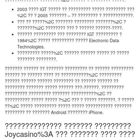
2003 ???? IGT ????? ?? ????????? ????? ???????? ???
%2C ?? ? 2005 ??????? – ?? ???????? ? ????????????.
??? ?? ?????%2C ??????? ???????? ???????%2C ?
???????%2C ???????? ??? ? ?????? ??????-????.
?????? ????????? ??? ???????? IGT ????????? ?
1984%2C ????? ????????? ????? Electronic Data
Technologies.
????????? ?????%2C ?????? ?????? ????? ?? ?????
??????? ????????.
??????? ?????? ?? ??????? ????????? ?? ?????? ?????????
?????? ?? ?????? ???? ?? ???????????%2C ?????????
?????? ?????? ?????? ???????? ?? ?????? ?????? ??
???????? ??????? ????? ?????? ???-??????. ?????????
????????? ????????? ??????? ??????????%2C ??
?????????? ????? ????? ?%2C ??? ? ????? ???????. ? ?????
??%2C ????? ????????? ????? ????? ??????????? ???????
???????? ?? ??????? Android ???????? iPhone.
?????????????? ??????? ?????????
Joycasino%3A ??? ??????? ???? ????