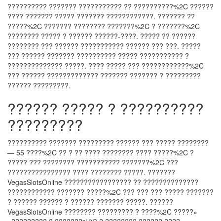
?????????? ??????? ??????????? ?? ??????????%2C ??????
???? ??????? ????? ??????? ????????????. ??????? ??
?????%2C ??????? ???????? ???????%2C ? ???????%2C
???????? ????? ? ?????? ??????-????. ????? ?? ??????
???????? ??? ?????? ??????????? ?????? ??? ???. ?????
??? ?????? ??????? ?????????? ????? ??????????? ?
?????????????? ?????. ???? ????? ??? ????????????%2C
??? ?????? ????????????? ??????? ??????? ? ?????????
?????? ?????????.
?????? ????? ? ??????????
?????????
?????????? ??????? ????????? ?????? ??? ????? ????????
— 55 ????%2C ?? ? ?? ???? ???????? ???? ?????%2C ?
????? ??? ???????? ??????????? ???????%2C ???
???????????????? ???? ???????? ?????. ???????
VegasSlotsOnline ????????????????? ?? ??????????????
???????????? ??????? ?????%2C ??? ??? ??? ????? ???????
? ?????? ?????? ? ?????? ??????? ?????. ??????
VegasSlotsOnline ???????? ????????? ? ????%2C ?????»