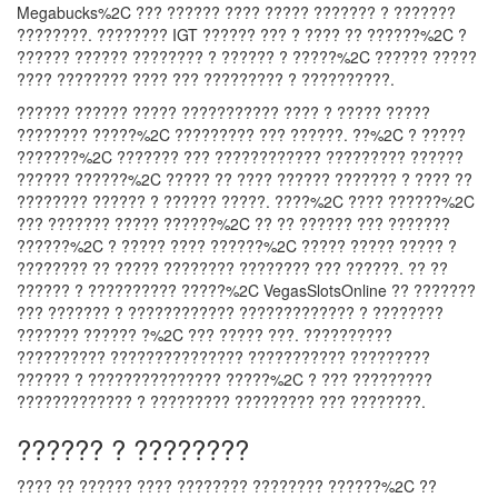
Megabucks%2C ??? ?????? ???? ????? ??????? ? ???????
????????. ???????? IGT ?????? ??? ? ???? ?? ??????%2C ?
?????? ?????? ???????? ? ?????? ? ?????%2C ?????? ?????
???? ???????? ???? ??? ????????? ? ??????????.
?????? ?????? ????? ??????????? ???? ? ????? ?????
???????? ?????%2C ????????? ??? ??????. ??%2C ? ?????
???????%2C ??????? ??? ???????????? ????????? ??????
?????? ??????%2C ????? ?? ???? ?????? ??????? ? ???? ??
???????? ?????? ? ?????? ?????. ????%2C ???? ??????%2C
??? ??????? ????? ??????%2C ?? ?? ?????? ??? ???????
??????%2C ? ????? ???? ??????%2C ????? ????? ????? ?
???????? ?? ????? ???????? ???????? ??? ??????. ?? ??
?????? ? ?????????? ?????%2C VegasSlotsOnline ?? ???????
??? ??????? ? ???????????? ????????????? ? ????????
??????? ?????? ?%2C ??? ????? ???. ??????????
?????????? ??????????????? ??????????? ?????????
?????? ? ??????????????? ?????%2C ? ??? ?????????
????????????? ? ????????? ????????? ??? ????????.
?????? ? ????????
???? ?? ?????? ???? ???????? ???????? ??????%2C ??