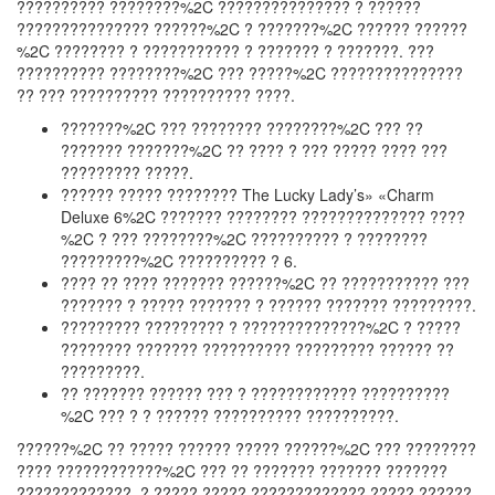
?????????? ????????%2C ??????????????? ? ??????
??????????????? ??????%2C ? ???????%2C ?????? ??????
%2C ???????? ? ??????????? ? ??????? ? ???????. ???
?????????? ????????%2C ??? ?????%2C ???????????????
?? ??? ?????????? ?????????? ????.
???????%2C ??? ???????? ????????%2C ??? ??
??????? ???????%2C ?? ???? ? ??? ????? ???? ???
????????? ?????.
?????? ????? ???????? The Lucky Lady’s» «Charm
Deluxe 6%2C ??????? ???????? ?????????????? ????
%2C ? ??? ????????%2C ?????????? ? ????????
?????????%2C ?????????? ? 6.
???? ?? ???? ??????? ??????%2C ?? ??????????? ???
??????? ? ????? ??????? ? ?????? ??????? ?????????.
????????? ????????? ? ??????????????%2C ? ?????
???????? ??????? ?????????? ????????? ?????? ??
?????????.
?? ??????? ?????? ??? ? ???????????? ??????????
%2C ??? ? ? ?????? ?????????? ??????????.
??????%2C ?? ????? ?????? ????? ??????%2C ??? ????????
???? ????????????%2C ??? ?? ??????? ??????? ???????
?????????????. ? ????? ????? ????????????? ????? ??????