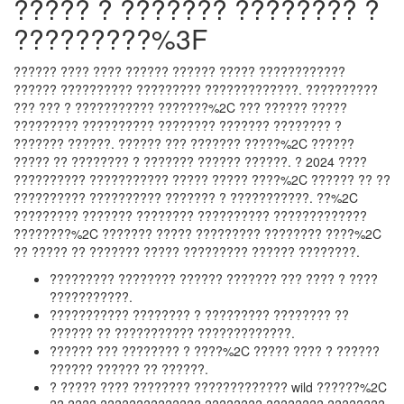
????? ? ??????? ???????? ?
?????????%3F
?????? ???? ???? ?????? ?????? ????? ????????????
?????? ?????????? ????????? ?????????????. ??????????
??? ??? ? ??????????? ???????%2C ??? ?????? ?????
????????? ?????????? ???????? ??????? ???????? ?
??????? ??????. ?????? ??? ??????? ?????%2C ??????
????? ?? ???????? ? ??????? ?????? ??????. ? 2024 ????
?????????? ??????????? ????? ????? ????%2C ?????? ?? ??
?????????? ?????????? ??????? ? ???????????. ??%2C
????????? ??????? ???????? ?????????? ?????????????
????????%2C ??????? ????? ????????? ???????? ????%2C
?? ????? ?? ??????? ????? ????????? ?????? ????????.
????????? ???????? ?????? ??????? ??? ???? ? ????
???????????.
??????????? ???????? ? ????????? ???????? ??
?????? ?? ??????????? ?????????????.
?????? ??? ???????? ? ????%2C ????? ???? ? ??????
?????? ?????? ?? ??????.
? ????? ???? ???????? ????????????? wild ??????%2C