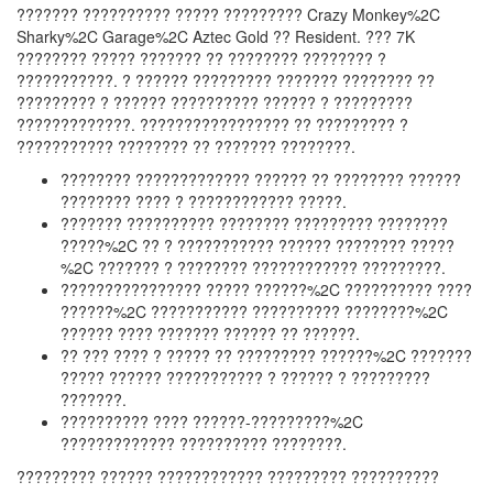
??????? ?????????? ????? ????????? Crazy Monkey%2C
Sharky%2C Garage%2C Aztec Gold ?? Resident. ??? 7K
???????? ????? ??????? ?? ???????? ???????? ?
???????????. ? ?????? ????????? ??????? ???????? ??
????????? ? ?????? ?????????? ?????? ? ?????????
?????????????. ????????????????? ?? ????????? ?
??????????? ???????? ?? ??????? ????????.
???????? ????????????? ?????? ?? ???????? ??????
???????? ???? ? ???????????? ?????.
??????? ?????????? ???????? ????????? ????????
?????%2C ?? ? ??????????? ?????? ???????? ?????
%2C ??????? ? ???????? ???????????? ?????????.
???????????????? ????? ??????%2C ?????????? ????
??????%2C ??????????? ?????????? ????????%2C
?????? ???? ??????? ?????? ?? ??????.
?? ??? ???? ? ????? ?? ????????? ??????%2C ???????
????? ?????? ??????????? ? ?????? ? ?????????
???????.
?????????? ???? ??????-?????????%2C
????????????? ?????????? ????????.
????????? ?????? ???????????? ????????? ??????????