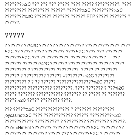
???????%2C ??? ??? ??? ????? ???? ????? ??????????. ????
????????? ????????? ??????-??????%2C ?????????%2C
????????%2C ??????? ??????? ?????? RTP ????? ??????? ?
??????.
?????
? ?????? ??%2C ???? ?? ???? ??????? ?????????????? ????
%2C ?? ????? ???? ???????? ????%2C ???? ??? ???????
???????%2C ??? ?? ?????????. ??????? ??????? — ???
??????? ???????%2C ??????? ???????????? ????? ?????
????????? ? ?????????? ?????????. ????? ?? ???????
?????? ? ????????? ?????? «???????»%2C ????????
????????? ? ? ?? ?????? ???????????????%2C ?????
????????? ?????????? ????????. ???? ??????? ? ???%2C
????? ??????? ??????????? ??????? ?? ????? ?? ???????
?????%2C ????? ???????? ????.
??? ?????%2C ?????????????? ? ??????? ?????????
joycasino%2C ???? ???????????? ?????? ?????????%2C
???????????? ?????????? ? ????????? ????????? ??????.
???» «NetEnt ???????? ????? ??????????%2C ??????? ??
????????? ???????? ????? 777 ????????%2C ? ???????