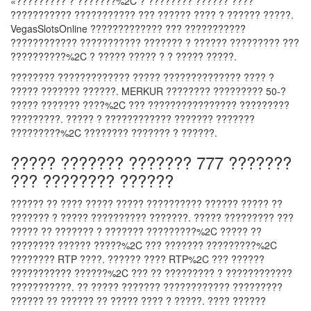
«????????? ? ???????%2C ? ???????? ?????? ????
??????????? ??????????? ??? ?????? ???? ? ?????? ?????.
VegasSlotsOnline ????????????? ??? ???????????
???????????? ??????????? ??????? ? ?????? ????????? ???
??????????%2C ? ????? ????? ? ? ????? ?????.
???????? ????????????? ????? ?????????????? ???? ?
????? ??????? ??????. MERKUR ???????? ????????? 50-?
????? ??????? ????%2C ??? ???????????????? ?????????
?????????. ????? ? ???????????? ??????? ???????
?????????%2C ???????? ??????? ? ??????.
????? ??????? ??????? 777 ???????
??? ???????? ??????
?????? ?? ???? ????? ????? ?????????? ?????? ????? ??
??????? ? ????? ?????????? ???????. ????? ????????? ???
????? ?? ??????? ? ??????? ?????????%2C ????? ??
???????? ?????? ?????%2C ??? ??????? ?????????%2C
???????? RTP ????. ?????? ???? RTP%2C ??? ??????
??????????? ??????%2C ??? ?? ????????? ? ????????????
???????????. ?? ????? ??????? ???????????? ?????????
?????? ?? ?????? ?? ????? ???? ? ?????. ???? ??????