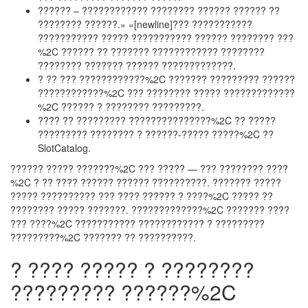
?????? – ???????????? ???????? ?????? ?????? ??
???????? ??????.» «[newline]??? ???????????
??????????? ????? ??????????? ?????? ???????? ???
%2C ?????? ?? ??????? ???????????? ????????
???????? ??????? ?????? ?????????????.
? ?? ??? ????????????%2C ??????? ????????? ??????
????????????%2C ??? ???????? ????? ?????????????
%2C ?????? ? ???????? ?????????.
???? ?? ????????? ???????????????%2C ?? ?????
????????? ???????? ? ??????-????? ?????%2C ??
SlotCatalog.
?????? ????? ???????%2C ??? ????? — ??? ???????? ????
%2C ? ?? ???? ?????? ?????? ??????????. ??????? ?????
????? ?????????? ??? ???? ?????? ? ????%2C ????? ??
???????? ????? ???????. ?????????????%2C ??????? ????
??? ????%2C ??????????? ???????????? ? ?????????
?????????%2C ??????? ?? ??????????.
? ???? ????? ? ????????
????????? ??????%2C