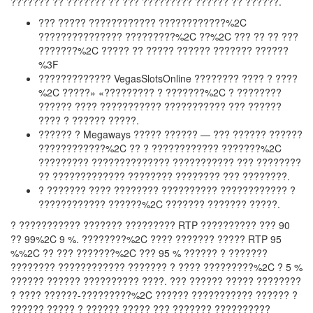
??????? ?? ??????? ?? ??? ????????? ?????? ?? ??????.
??? ????? ???????????? ????????????%2C
??????????????? ?????????%2C ??%2C ??? ?? ?? ???
???????%2C ????? ?? ????? ?????? ??????? ??????
%3F
????????????? VegasSlotsOnline ???????? ???? ? ????
%2C ?????» «????????? ? ???????%2C ? ????????
?????? ???? ??????????? ??????????? ??? ??????
???? ? ?????? ?????.
?????? ? Megaways ????? ?????? — ??? ?????? ??????
????????????%2C ?? ? ???????????? ???????%2C
????????? ?????????????? ??????????? ??? ????????
?? ????????????? ???????? ???????? ??? ????????.
? ??????? ???? ???????? ?????????? ???????????? ?
???????????? ??????%2C ??????? ??????? ?????.
? ??????????? ??????? ????????? RTP ?????????? ??? 90
?? 99%2C 9 %. ????????%2C ???? ??????? ????? RTP 95
%%2C ?? ??? ???????%2C ??? 95 % ?????? ? ???????
???????? ???????????? ??????? ? ???? ?????????%2C ? 5 %
?????? ?????? ?????????? ????. ??? ?????? ????? ????????
? ???? ??????-?????????%2C ?????? ??????????? ?????? ?
?????? ????? ? ?????? ????? ??? ??????? ??????????