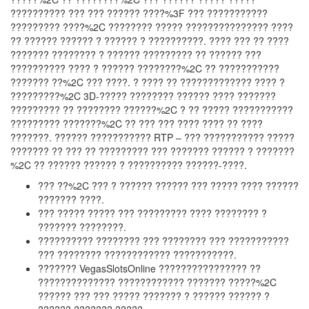
?????????? ??? ??? ?????? ????%3F ??? ???????????
????????? ????%2C ???????? ????? ??????????????? ????
?? ?????? ?????? ? ?????? ? ??????????. ???? ??? ?? ????
??????? ???????? ? ?????? ????????? ?? ?????? ???
?????????? ???? ? ?????? ????????%2C ?? ???????????
??????? ??%2C ??? ????. ? ???? ?? ????????????? ???? ?
?????????%2C 3D-????? ???????? ?????? ???? ???????
????????? ?? ???????? ??????%2C ? ?? ????? ???????????
????????? ???????%2C ?? ??? ??? ???? ???? ?? ????
???????. ?????? ??????????? RTP – ??? ??????????? ?????
??????? ?? ??? ?? ????????? ??? ??????? ?????? ? ???????
%2C ?? ?????? ?????? ? ?????????? ??????-????.
??? ??%2C ??? ? ?????? ?????? ??? ????? ???? ??????
??????? ????.
??? ????? ????? ??? ????????? ???? ???????? ?
??????? ????????.
?????????? ???????? ??? ???????? ??? ???????????
??? ???????? ???????????? ???????????.
??????? VegasSlotsOnline ???????????????? ??
?????????????? ???????????? ??????? ?????%2C
?????? ??? ??? ????? ??????? ? ?????? ?????? ?