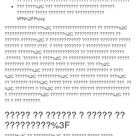
?? ???? ?????????????? ???????? ???????? ????????.
??? ????%2C ??? ?????????? ???????? ??????
??????? ????? ??????? ??? ????????????
VPN%2FProxy.
????????? ??????%2C ?????????????????? ?? ??????%2C
????????????? ???????????%2C ?????????? ?????? ??
??????-??????%2C ? ????????????? ??????? ??????? ?????
?????? ? ????? ????. ? ???? ??????? ? ?????????? ??????
????? ??????%2C ??????????????? ?? ????????? ??????
-??????. ?????? ? ????%2C ?? ????????????? ?????? ?????
???????? ?? ??? ?????? ???? ? ??????. ??? ??%2C
???????????%2C ????? ???????? ???? ????????? ? ????
%2C ?????%2C ?????????%2C ???? ?????? ????? ???%2C
?? ??????? ????%2C ????? ???? ?????? ??????????? ???. ??
%2C ???????? ? ??%2C ??? ??? ??? ?????? ??????????????
? ?????????????%2C ?????? ????? ????? ????????%2C ???
?? ? ??? ???????.
????? ?? ?????? ? ????? ??
?????????%3F
?????%2C ?? ????????%2C ??? ?????? ????? ?????