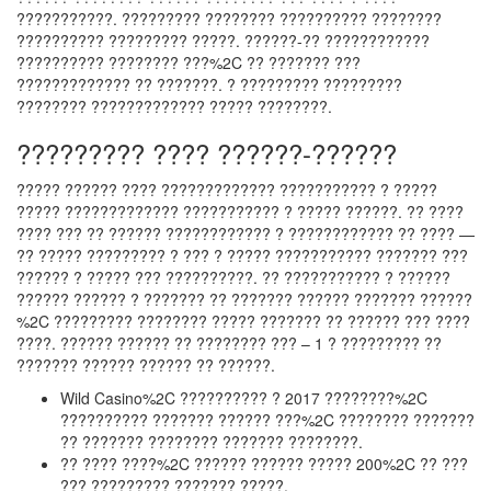
???????????. ????????? ???????? ?????????? ????????
?????????? ????????? ?????. ??????-?? ????????????
?????????? ???????? ???%2C ?? ??????? ???
????????????? ?? ???????. ? ????????? ?????????
???????? ????????????? ????? ????????.
????????? ???? ??????-??????
????? ?????? ???? ????????????? ??????????? ? ?????
????? ????????????? ??????????? ? ????? ??????. ?? ????
???? ??? ?? ?????? ???????????? ? ???????????? ?? ???? —
?? ????? ????????? ? ??? ? ????? ??????????? ??????? ???
?????? ? ????? ??? ??????????. ?? ??????????? ? ??????
?????? ?????? ? ??????? ?? ??????? ?????? ??????? ??????
%2C ????????? ???????? ????? ??????? ?? ?????? ??? ????
????. ?????? ?????? ?? ???????? ??? – 1 ? ????????? ??
??????? ?????? ?????? ?? ??????.
Wild Casino%2C ?????????? ? 2017 ????????%2C
?????????? ??????? ?????? ???%2C ???????? ???????
?? ??????? ???????? ??????? ????????.
?? ???? ????%2C ?????? ?????? ????? 200%2C ?? ???
??? ????????? ??????? ?????.