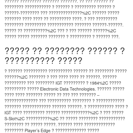
?????? ????????? ??????? ???????. ?? ??? ?????? ??
???????? ??????????? ? ?????? ? ????????? ?????? ?
??????-???????? ??? ??????????????%2C ?????? ?????
??????? ???? ???? ?? ????????? ????. ? ??? ?????????
???????? ????????? ??????????? ??????? ??????-??????.
????? ?? ??????????%2C ??? ? ??? ?????? ??????%2C
????? ????? ??????? ??????? ? ????????? ? ?????? ???.
????? ?? ???????? ?????? ?
?????????? ?????
? ?????? ?????????? ?????????? ?????? ?? ???????? ?????
??????%2C ??????? ? ??? ???? ???? ?? ??????. ??????
????????? ??? ???????? IGT ????????? ? 1984%2C ?????
????????? ????? Electronic Data Technologies. ?????? ?????
???? ???? ??????? ????? ?? ??? ??? ??????? –
?????????????? ??? ?????????? ???????? ? ????????????
??????? ???????????? ?????? ??????. ? ??????????? ???? ?
IGT ???? ????????? ?????? ????????????%2C ? ??? ?????
S-Slot%2C ??????????%2C ?? ????? ???????? ???????????
???????? ?? ????? ?????. ?????? ???? ?????????????
???????? Player’s Edge ? ????????????? ?????