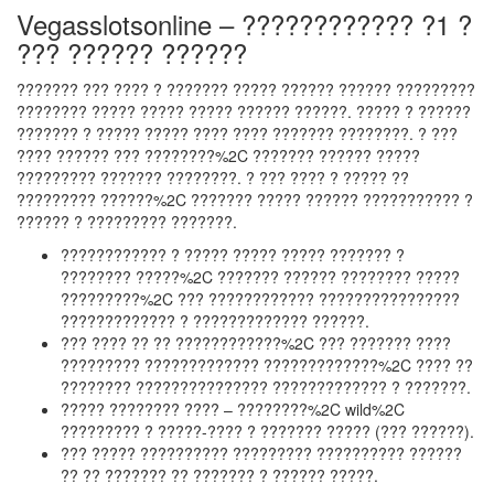
Vegasslotsonline – ???????????? ?1 ?
??? ?????? ??????
??????? ??? ???? ? ??????? ????? ?????? ?????? ?????????
???????? ????? ????? ????? ?????? ??????. ????? ? ??????
??????? ? ????? ????? ???? ???? ??????? ????????. ? ???
???? ?????? ??? ????????%2C ??????? ?????? ?????
????????? ??????? ????????. ? ??? ???? ? ????? ??
????????? ??????%2C ??????? ????? ?????? ??????????? ?
?????? ? ????????? ???????.
???????????? ? ????? ????? ????? ??????? ?
???????? ?????%2C ??????? ?????? ???????? ?????
?????????%2C ??? ???????????? ????????????????
????????????? ? ????????????? ??????.
??? ???? ?? ?? ????????????%2C ??? ??????? ????
????????? ????????????? ?????????????%2C ???? ??
???????? ??????????????? ????????????? ? ???????.
????? ???????? ???? – ????????%2C wild%2C
????????? ? ?????-???? ? ??????? ????? (??? ??????).
??? ????? ?????????? ????????? ?????????? ??????
?? ?? ??????? ?? ??????? ? ?????? ?????.