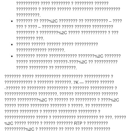
?????????? ???? ???????? ? ???????? ??????
????????? ? ?????? ?????? ????????? ???????????
??????????.
??????? ?? ????%2C ???????? ?? ?????????? – ????
??? ? ???? – ???????? ????? ??????? ?????????
???????? ? ????????%2C ????? ??????????? ? ???
???????? ???.
?????? ?????? ?????? ????? ??????????
????????????? ???????.
???????? ????? ???????????? ???????%2C ???????
????? ?????????? ??????-????%2C ?? ??????????
????? ???????? ?? ?????????.
??????? ????? ??????????? ????????? ??????????? ?
???????????? ? ??????? ???????. 7K — ?????? ??????
-?????? ?? ???????? ????????? ? ??????? ?????????? ?
?????????????? ????????. ?????? ??????????? ???????
????? ?????????%2C ?? ?????? ?? ????????? ? ????%2C
????? ????? ???????? ??????? ? ?????. ?? ?????????
?????? ???????? ? ?????? ???????? ???????? ?
????????????? ????? ? ?????????? ????????? ?? ???. ?????
%2C ????? ????? ? ????? ??????? RTP ? ?????????
?????????%2C ? ???????? ?? ???? ?? ????? ???????