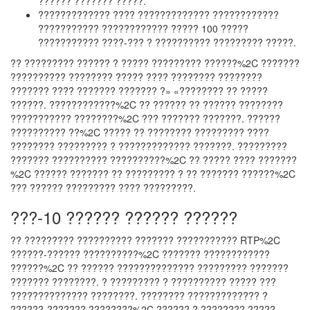
?????? ??????? ?????.
????????????? ???? ????????????? ????????????
??????????? ???????????? ????? 100 ?????
??????????? ????-??? ? ?????????? ????????? ?????.
?? ????????? ?????? ? ????? ????????? ??????%2C ???????
?????????? ???????? ????? ???? ???????? ????????
??????? ???? ??????? ??????? ?» «???????? ?? ?????
??????. ????????????%2C ?? ?????? ?? ?????? ????????
??????????? ????????%2C ??? ??????? ???????. ??????
?????????? ??%2C ????? ?? ???????? ????????? ????
???????? ????????? ? ????????????? ???????. ?????????
??????? ?????????? ??????????%2C ?? ????? ???? ???????
%2C ?????? ??????? ?? ????????? ? ?? ??????? ??????%2C
??? ?????? ????????? ???? ?????????.
???-10 ?????? ?????? ??????
?? ????????? ?????????? ??????? ??????????? RTP%2C
??????-?????? ??????????%2C ??????? ????????????
??????%2C ?? ?????? ?????????????? ????????? ???????
??????? ????????. ? ????????? ? ?????????? ????? ???
?????????????? ????????. ???????? ????????????? ?
??????-??????? ????????%2C ?????? ? ???????? ?????.