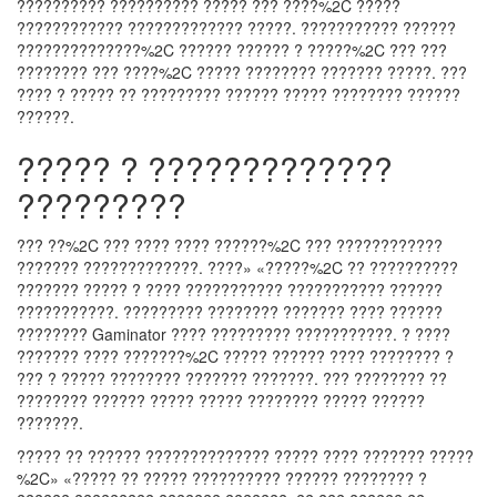
?????????? ?????????? ????? ??? ????%2C ?????
???????????? ????????????? ?????. ??????????? ??????
??????????????%2C ?????? ?????? ? ?????%2C ??? ???
???????? ??? ????%2C ????? ???????? ??????? ?????. ???
???? ? ????? ?? ????????? ?????? ????? ???????? ??????
??????.
????? ? ?????????????
?????????
??? ??%2C ??? ???? ???? ??????%2C ??? ????????????
??????? ?????????????. ????» «?????%2C ?? ??????????
??????? ????? ? ???? ??????????? ??????????? ??????
???????????. ????????? ???????? ??????? ???? ??????
???????? Gaminator ???? ????????? ???????????. ? ????
??????? ???? ???????%2C ????? ?????? ???? ???????? ?
??? ? ????? ???????? ??????? ???????. ??? ???????? ??
???????? ?????? ????? ????? ???????? ????? ??????
???????.
????? ?? ?????? ?????????????? ????? ???? ??????? ?????
%2C» «????? ?? ????? ?????????? ?????? ???????? ?