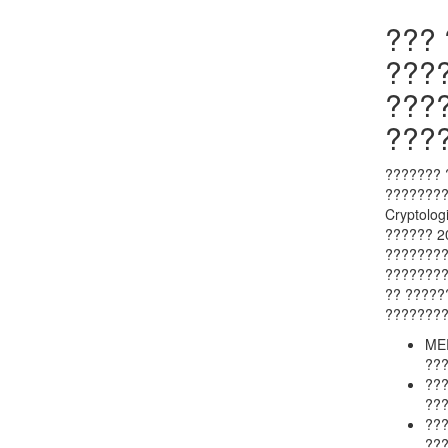
??? 
???
???
???
??????? 
????????
Cryptolo
?????? 2
????????
????????
?? ?????
????????
MER
??
???
??
???
???