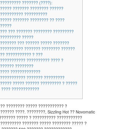
????????? ??????? (????):
????? ??????? ???????? ??????
??????????? ??????????
????? ??????? ???????? ?? ????
??????
??? ??? ??????? ???????? ?????????
????????? ?????
??????? ??? ?????? ????? ???????
?????????? ??????? ???????? ??????
?? ??????????? ? ???
??????????? ?????????? ???? ?
?????? ????????
????? ?????????????
??????????? ??????? ?????????
????? ????? ?????? ????????? ? ?????
 ???? ????????????
?? ???????? ????? ??????????? ?
?????? ????. ????????, Sizzling Hot ?? Novomatic
??????? ????? ? ?????????? ???????????
 ????????? ??????? ????? ???????? ????? ?