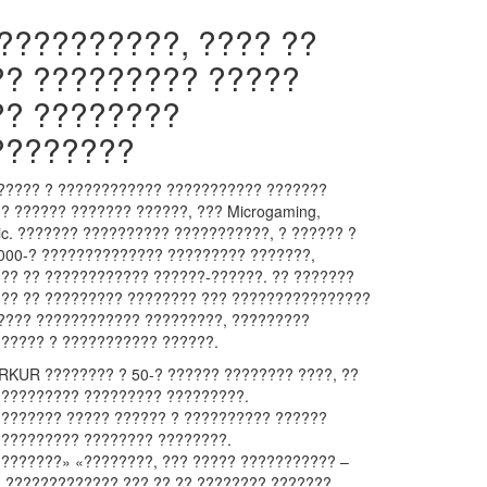
??????????, ???? ??
?? ????????? ?????
?? ????????
????????
????? ? ???????????? ??????????? ???????
? ?????? ??????? ??????, ??? Microgaming,
gic. ??????? ?????????? ???????????, ? ?????? ?
000-? ?????????????? ????????? ???????,
?? ?? ???????????? ??????-??????. ?? ???????
?? ?? ????????? ???????? ??? ????????????????
???? ???????????? ?????????, ?????????
????? ? ??????????? ??????.
KUR ???????? ? 50-? ?????? ???????? ????, ??
?????????? ????????? ?????????.
??????? ????? ?????? ? ?????????? ??????
?????????? ???????? ????????.
???????» «????????, ??? ????? ??????????? –
 ????????????? ??? ?? ?? ???????? ???????.