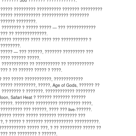
 ??????? 500 ??????? ????????????.
?????? ????????? ?????????? ??????? ?????????
?????? ??????????? ??????????? ????????
?????? ????????.
 ???????? ? ????? ????? — ??? ????????????
??? ?? ?????????????.
????? ??????? ???? ???? ??? ??????????? ?
?????????.
????? — ??? ??????, ??????? ????????? ???
???? ?????? ?????.
 ??????????? ?? ?????????? ?? ???????????
??? ? ?? ?????? ????? ? ????.
? ??? ????? ???????????, ????????????
????? ?????????, ?????, Age of Gods, ?????? ??
 ???????? ? ???????. ???????????? ????????
Moon, Safari Heat ? ?????? ??????? ??????
?????. ???????? ????????? ????????? ????,
 ????????? ??? ??????, ???? ??? live-??????.
????? ????? ????? ??????? ???????? ???
?, ? ????? ? ??????? ???????????? ??????????.
??????????? ????? ???, ? ?? ????????? ????? ??
??? ??? ???????? ? ??????.