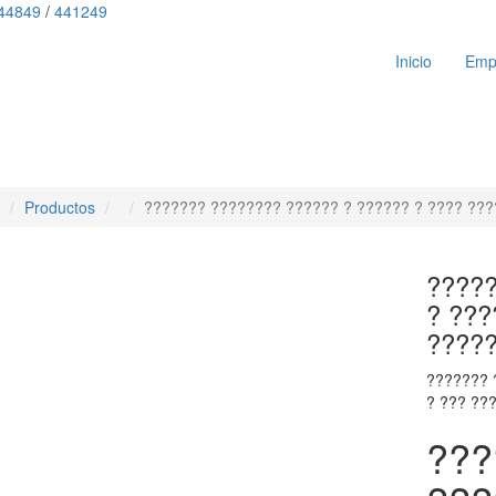
44849
/
441249
Inicio
Emp
Productos
??????? ???????? ?????? ? ?????? ? ???? ???
?????
? ???
????
??????? 
? ??? ??
???