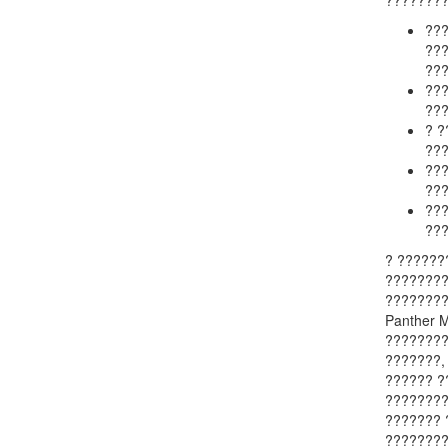
????????
??
??
???
???
???
? ?
??
???
???
???
???
? ??????
????????
????????
Panther 
????????
???????,
?????? ?
????????
??????? 
????????