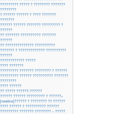
????????? ????? ? ???????? ???????
?????????
? ?????? ?????? ? ???? ???????
????????
?????? ?????? ??????? ????????? ?
???????
?? ??????? ?????????? ???????
???????
?? ?????????????? ??????????
??????? ? ????????????? ??????????
???????
????????????? ?????
???? ???????
????????? ??????? ???????? ? ??????
????????? ?????? ?????????? ???????
?????????
???? ??????
?? ????? ??????-??????
?????? ?????? ????????? ? ??????»
[newline]?????? ? ???????? ?? ??????
???? ?????? ? ?????????? ??????
????????? ??????? ???????? – ?????