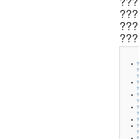
???
???
???
???
?
?
?
?
?
?
?
?
?
?