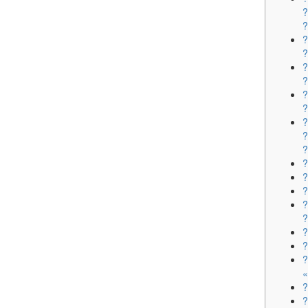
?
?
?
?
?
?
?
?
?
?
?
?
«
?
?