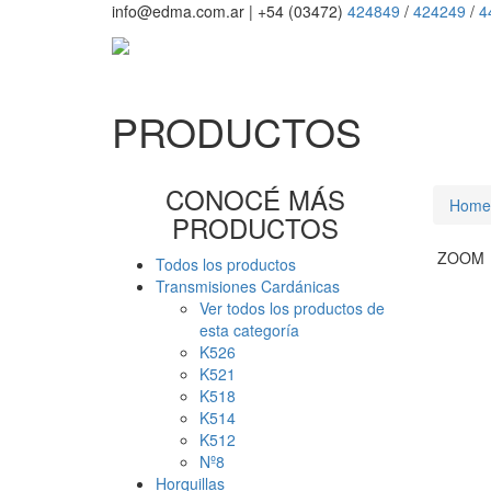
info@edma.com.ar
|
+54 (03472)
424849
/
424249
/
4
PRODUCTOS
CONOCÉ MÁS
Home
PRODUCTOS
ZOOM
Todos los productos
Transmisiones Cardánicas
Ver todos los productos de
esta categoría
K526
K521
K518
K514
K512
Nº8
Horquillas