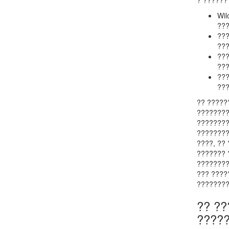
? ??????
Wil
??
???
???
???
???
???
???
?? ?????
????????
????????
????????
????, ??
??????? 
????????
??? ????
????????
?? ??
????