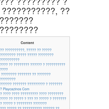
??? ????????? ?
 ???????????, ??
???????
????????
Content
?? ??????????, ????? ?? ?????
???????? ????? ????? ????????
???????????
???? ?? ???????? ?????? ? ??????????
?????
 ???????? ??????? ?? ???????
?????????
?????? ??????? ????????? ? ???????
? Playcazinos Com
? ???? ???? ????????? ???? ????????
???? ?? ????? ? ??? ?? ????? ? ???????
? ????? ? ???????? ???????
??? ????? ?? ?????????? ?????? ??