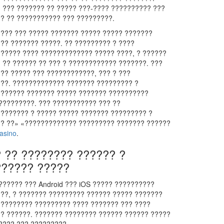
 ??? ??????? ?? ????? ???-???? ?????????? ???
? ?? ??????????? ??? ?????????.
??? ??? ????? ??????? ????? ????? ???????
?? ??????? ?????. ?? ????????? ? ????
????? ???? ????????????? ????? ????, ? ??????
 ?? ?????? ?? ??? ? ???????????? ???????. ???
?? ????? ??? ????????????, ??? ? ???
??. ????????????? ??????? ????????? ?
?????? ??????? ????? ??????? ??????????
?????????. ??? ??????????? ??? ??
??????? ? ????? ????? ??????? ????????? ?
? ??» «????????????? ????????? ??????? ??????
asino
.
 ?? ???????? ?????? ?
?????? ?????
?????? ??? Android ??? iOS ????? ??????????
??, ? ??????? ????????? ?????? ????? ???????
????????? ????????? ???? ??????? ??? ????
? ??????. ??????? ???????? ?????? ?????? ?????