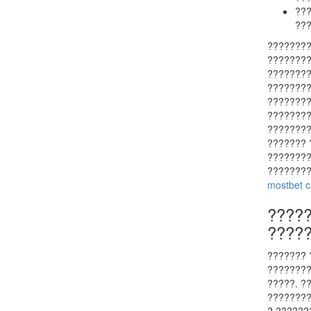
???
???
????????
????????
????????
????????
????????
????????
????????
??????? 
????????
????????
mostbet c
?????
????
??????? 
????????
?????. ?
????????