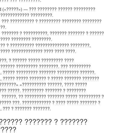
???? ??? ?????????.
d («?????») — ??? ???????? ?????? ?????????
????????????? ?????????.
 ??? ?????????? ? ????????? ???????? ????????
??.
 ??????? ? ??????????, ??????? ??????? ? ??????
???? ???????? ????????.
?? ? ?????????? ?????????????? ????????,
???? ????????????? ???? ???? ????.
???, ? ?????? ????? ????????? ????
?????? ????????? ????????. ??? ?????????
, ????? ????????? ??????? ????????? ??????.
, ????? ????? ??????? ? ????? ??????? ???????
 ???????» «?????????? ??????, ???? ?????
??? ?????. ????????? ??????? ? ????????
 ??????, ?? ????????? ??????? ????? ????????? ?
????? ???. ???????????? ? ???? ????? ??????? ?
, ??? ? ??????? ???????.
?????? ??????? ? ???????
?????