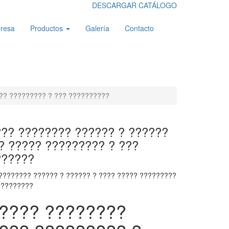
DESCARGAR CATÁLOGO
resa
Productos
Galería
Contacto
?? ????????? ? ??? ??????????
?? ???????? ?????? ? ??????
? ????? ????????? ? ???
??????
???????? ?????? ? ?????? ? ???? ????? ?????????
?????????
???? ????????