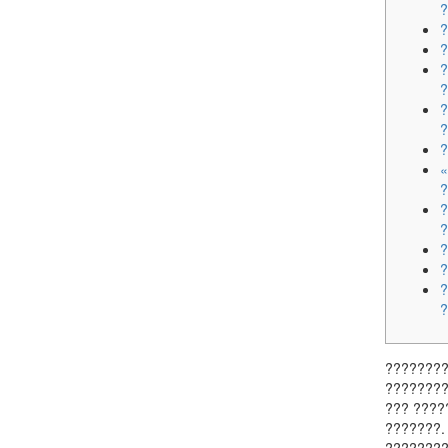
?
?
?
?
?
?
«
?
?
?
?
?
?
????????
????????
??? ????
???????.