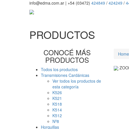
info@edma.com.ar
|
+54 (03472)
424849
/
424249
/
4
PRODUCTOS
CONOCÉ MÁS
Home
PRODUCTOS
ZOO
Todos los productos
Transmisiones Cardánicas
Ver todos los productos de
esta categoría
K526
K521
K518
K514
K512
Nº8
Horquillas