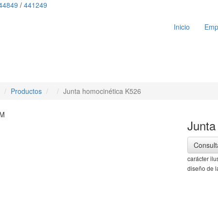
44849
/
441249
Inicio
Emp
Productos
Junta homocinética K526
M
Junta
Consult
carácter il
diseño de l