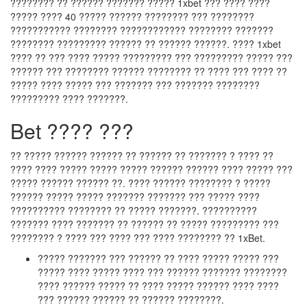
???????? ?? ?????? ??????? ????? 1xbet ??? ???? ????
????? ???? 40 ????? ?????? ???????? ??? ????????
??????????? ???????? ???????????? ???????? ???????
???????? ????????? ?????? ?? ?????? ??????. ???? 1xbet
???? ?? ??? ???? ????? ????????? ??? ????????? ????? ???
?????? ??? ???????? ?????? ???????? ?? ???? ??? ???? ??
????? ???? ????? ??? ??????? ??? ??????? ????????
????????? ???? ???????.
Bet ???? ???
?? ????? ?????? ?????? ?? ?????? ?? ??????? ? ???? ??
???? ???? ????? ????? ????? ?????? ?????? ???? ????? ???
????? ?????? ?????? ??. ???? ?????? ???????? ? ?????
?????? ????? ????? ??????? ??????? ??? ????? ????
?????????? ???????? ?? ????? ???????. ??????????
??????? ???? ??????? ?? ?????? ?? ????? ????????? ???
???????? ? ???? ??? ???? ??? ???? ???????? ?? 1xBet.
????? ??????? ??? ?????? ?? ???? ????? ????? ???
????? ???? ????? ???? ??? ?????? ??????? ????????
???? ?????? ????? ?? ???? ????? ?????? ???? ????
??? ?????? ?????? ?? ?????? ????????.