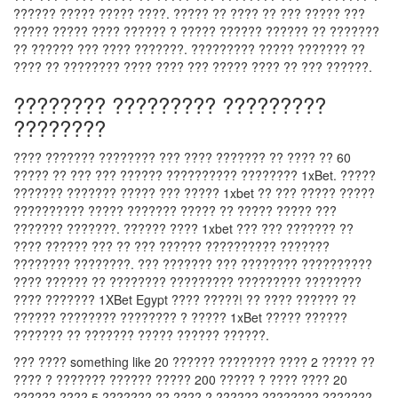
?????? ????? ????? ????. ????? ?? ???? ?? ??? ????? ???
????? ????? ???? ?????? ? ????? ?????? ?????? ?? ???????
?? ?????? ??? ???? ???????. ????????? ????? ??????? ??
???? ?? ???????? ???? ???? ??? ????? ???? ?? ??? ??????.
???????? ????????? ?????????
????????
???? ??????? ???????? ??? ???? ??????? ?? ???? ?? 60
????? ?? ??? ??? ?????? ?????????? ???????? 1xBet. ?????
??????? ??????? ????? ??? ????? 1xbet ?? ??? ????? ?????
?????????? ????? ??????? ????? ?? ????? ????? ???
??????? ???????. ?????? ???? 1xbet ??? ??? ??????? ??
???? ?????? ??? ?? ??? ?????? ?????????? ???????
???????? ????????. ??? ??????? ??? ???????? ??????????
???? ?????? ?? ???????? ????????? ????????? ????????
???? ??????? 1XBet Egypt ???? ?????! ?? ???? ?????? ??
?????? ???????? ???????? ? ????? 1xBet ????? ??????
??????? ?? ??????? ????? ?????? ??????.
??? ???? something like 20 ?????? ???????? ???? 2 ????? ??
???? ? ??????? ?????? ????? 200 ????? ? ???? ???? 20
?????? ???? 5 ??????? ?? ???? ? ?????? ???????? ???????