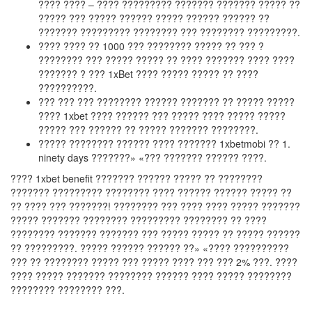
???? ???? – ???? ????????? ??????? ??????? ????? ??
????? ??? ????? ?????? ????? ?????? ?????? ??
??????? ????????? ???????? ??? ???????? ?????????.
???? ???? ?? 1000 ??? ???????? ????? ?? ??? ?
???????? ??? ????? ????? ?? ???? ??????? ???? ????
??????? ? ??? 1xBet ???? ????? ????? ?? ????
??????????.
??? ??? ??? ???????? ?????? ??????? ?? ????? ?????
???? 1xbet ???? ?????? ??? ????? ???? ????? ?????
????? ??? ?????? ?? ????? ??????? ????????.
????? ???????? ?????? ???? ??????? 1xbetmobi ?? 1.
ninety days ???????» «??? ??????? ?????? ????.
???? 1xbet benefit ??????? ?????? ????? ?? ????????
??????? ????????? ???????? ???? ?????? ?????? ????? ??
?? ???? ??? ???????! ???????? ??? ???? ???? ????? ???????
????? ??????? ???????? ????????? ???????? ?? ????
???????? ??????? ??????? ??? ????? ????? ?? ????? ??????
?? ?????????. ????? ?????? ?????? ??» «???? ??????????
??? ?? ???????? ????? ??? ????? ???? ??? ??? 2% ???. ????
???? ????? ??????? ???????? ?????? ???? ????? ????????
???????? ???????? ???.