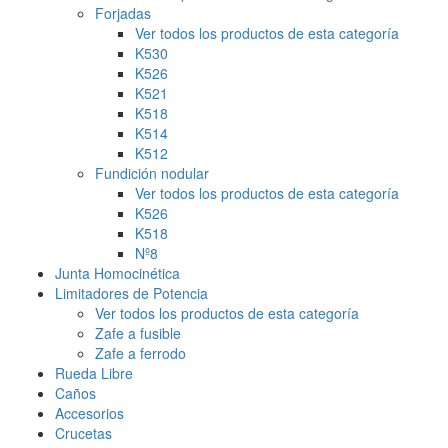
Forjadas
Ver todos los productos de esta categoría
K530
K526
K521
K518
K514
K512
Fundición nodular
Ver todos los productos de esta categoría
K526
K518
Nº8
Junta Homocinética
Limitadores de Potencia
Ver todos los productos de esta categoría
Zafe a fusible
Zafe a ferrodo
Rueda Libre
Caños
Accesorios
Crucetas