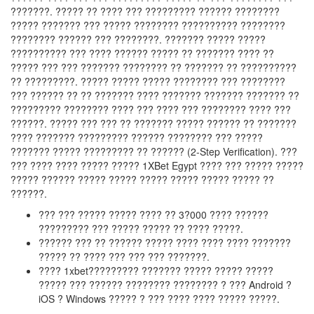
???????. ????? ?? ???? ??? ????????? ?????? ????????
????? ??????? ??? ????? ???????? ?????????? ????????
???????? ?????? ??? ????????. ??????? ????? ?????
?????????? ??? ???? ?????? ????? ?? ??????? ???? ??
????? ??? ??? ??????? ???????? ?? ??????? ?? ??????????
?? ?????????. ????? ????? ????? ???????? ??? ????????
??? ?????? ?? ?? ??????? ???? ??????? ??????? ??????? ??
????????? ???????? ???? ??? ???? ??? ???????? ???? ???
??????. ????? ??? ??? ?? ??????? ????? ?????? ?? ???????
???? ??????? ????????? ?????? ???????? ??? ?????
??????? ????? ????????? ?? ?????? (2-Step Verification). ???
??? ???? ???? ????? ????? 1XBet Egypt ???? ??? ????? ?????
????? ?????? ????? ????? ????? ????? ????? ????? ??
??????.
??? ??? ????? ????? ???? ?? 3?000 ???? ??????
????????? ??? ????? ????? ?? ???? ?????.
?????? ??? ?? ?????? ????? ???? ???? ???? ???????
????? ?? ???? ??? ??? ??? ???????.
???? 1xbet????????? ??????? ????? ????? ?????
????? ??? ?????? ???????? ???????? ? ??? Android ?
iOS ? Windows ????? ? ??? ???? ???? ????? ?????.