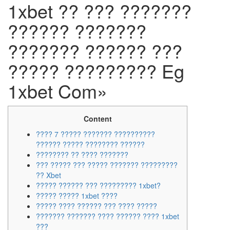
1xbet ?? ??? ???????
?????? ???????
??????? ?????? ???
????? ????????? Eg
1xbet Com»
Content
???? 7 ????? ??????? ??????????
?????? ????? ???????? ??????
???????? ?? ???? ???????
??? ????? ??? ????? ??????? ?????????
?? Xbet
????? ?????? ??? ????????? 1xbet?
????? ????? 1xbet ????
????? ???? ?????? ??? ???? ?????
??????? ??????? ???? ?????? ???? 1xbet
???