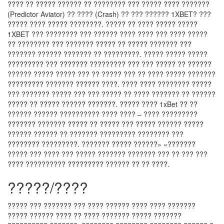
???? ?? ????? ?????? ?? ???????? ??? ????? ???? ???????
(Predictor Aviator) ?? ???? (Crash) ?? ??? ?????? 1XBET? ???
????? ???? ????? ????????. ????? ?? ???? ????? ?????
1XBET ??? ???????? ??? ?????? ???? ???? ??? ???? ?????
?? ???????? ??? ??????? ????? ?? ????? ??????? ???
??????? ?????? ??????? ?? ?????????. ????? ????? ?????
????????? ??? ??????? ????????? ??? ??? ????? ?? ??????
?????? ????? ????? ??? ?? ????? ??? ?? ???? ????? ???????
????????? ??????? ?????? ????. ???? ???? ???????? ?????
??? ??????? ????? ??? ??? ????? ?? ???? ??????? ?? ??????
????? ?? ????? ?????? ???????. ????? ???? 1xBet ?? ??
?????? ?????? ?????????? ???? ???? – ???? ?????????
??????? ??????? ????? ?? ????? ??? ????? ?????? ?????
?????? ?????? ?? ??????? ????????? ???????? ???
???????? ?????????. ??????? ????? ??????» «???????
????? ??? ???? ??? ????? ??????? ??????? ??? ?? ??? ???
???? ?????????? ????????? ?????? ?? ?? ????.
?????/????
????? ??? ??????? ??? ???? ?????? ???? ???? ???????
????? ?????? ???? ?? ???? ??????? ????? ???????