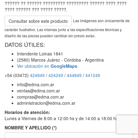
?????? ?? ?????? ????????? ????????? ?????? ???? ????
???? ?????? ??? ????? ?????.
Las imágenes son únicamente de
Consultar sobre este producto
carácter ilustrativo. Las mismas junto a las especificaciones técnicas y
diseño de las piezas pueden cambiar sin previo aviso.
DATOS ÚTILES:
Intendente Loinas 1841
(2580) Marcos Juárez - Córdoba - Argentina
Ver ubicación en
GoogleMaps
+54 (03472)
424849
/
424249
/
444849
/
441249
info@edma.com.ar
ventas@edma.com.ar
compras@edma.com.ar
administracion@edma.com.ar
Horarios de atención:
Lunes a Viernes de 8:00 a 12:00 hs y de 14:00 a 18:00 hs.
NOMBRE Y APELLIDO (*)