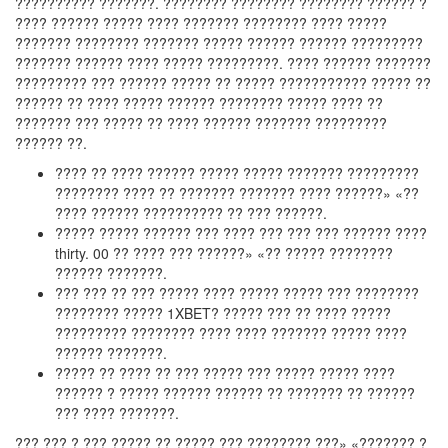
?????????? ???????. ???????? ???????? ???????? ?????? ?
???? ?????? ????? ???? ??????? ???????? ???? ?????
??????? ???????? ??????? ????? ?????? ?????? ?????????
??????? ?????? ???? ????? ?????????. ???? ?????? ???????
????????? ??? ?????? ????? ?? ????? ??????????? ????? ??
?????? ?? ???? ????? ?????? ???????? ????? ???? ??
??????? ??? ????? ?? ???? ?????? ??????? ?????????
?????? ??.
???? ?? ???? ?????? ????? ????? ??????? ?????????
???????? ???? ?? ??????? ??????? ???? ??????» «??
???? ?????? ?????????? ?? ??? ??????.
????? ????? ?????? ??? ???? ??? ??? ??? ?????? ????
thirty. 00 ?? ???? ??? ??????» «?? ????? ????????
?????? ???????.
??? ??? ?? ??? ????? ???? ????? ????? ??? ????????
???????? ????? 1XBET? ????? ??? ?? ???? ?????
????????? ???????? ???? ???? ??????? ????? ????
?????? ???????.
????? ?? ???? ?? ??? ????? ??? ????? ????? ????
?????? ? ????? ?????? ?????? ?? ??????? ?? ??????
??? ???? ???????.
??? ??? ? ??? ????? ?? ????? ??? ???????? ???» «??????? ?