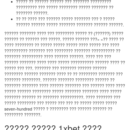
????? ?? ?????? ?????? ??? ??????? ?????????
????????? ??? ????? ???????? ????? ??????? ??
??????? ??????.
?? ?? ???? ??? ?????? ????? ??????? ??? ? ?????
?????? ?????? ????? ??????? ??????? ?????? ??????.
?????? ??????? ???? ??? ???????? ????? ?? (??????) ?????
?????? ?? ?????? ??? ?????. ????? ?????? ???» «?? ???? ??
???? ???????? ?? ????? ????? ????? ???? ????? ??? ????
?????????? ??????? ??? ???????? ??????? ?????????? ??
??????? ????????? ???? ?????? ??????. ???? ??? ???
?????? ??????? ???? ???? ????? ?????????? ?????? ???? ??
????? ??? ???. ??????? ??? ??????? ?????? ??????
???????? ?????? ??????? ???? ?? ?? ???????? ??????? ???
??????? ????????. ?????? ??????? ???????? ?????? ??
??????? ??????? ???? ?????? ??????? ??? ?????? ???? ????
????? ?????? ???????? ????? ??????? ??????? ???? ?????
??????? ?????? ?? ??????? ??????????. ???? ??????? ???
????? ???????? ??? ????? ??? ??? ?? ????? ????? ?????
seven-hundred ????? ? ???????? ??? ?????? ?????? ??
???????? ???????.
????? ????? 1xbet ????