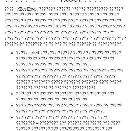
???? 1XBet Egypt ??????? ?????? ?????? ????????? ??????
?????? ?????? ?????. ???? ???? ?????? ?????? ??? ?? ??
???????? ???? ????? ???? ????? ??? ?????? ?????? ?????.
???? ????? ??? ???????? ? ???? ?????? ????? ?????? ?????
????? ???????? ??????? ?? ???????. ???? ????? ?????
???????? ???? ???? ?? ???? ??? ???????? ? ??? ???? ??????
?????? ?? ??????? ?? ?? ??? ?? ??? ?????? ?? ??????????.
????? 1xbet ??????? ?????? ????? ?? ????? ???????
????????? ???? ?????? ????????? ??? ??? ?????
????? ?? ????? ?????? ?? ?????????.
?????? ??????? ???????? ?????? ?? ??????? ???????
???? ?????? ??????? ??? ?????? ???? ???? ?????
?????? ???????? ????? ??????? ??????? ???? ?????
??????? ?????? ?? ??????? ??????????.
?? ?????? ??????? ???????? ?????? ??????? ???
??????? ?? ?????? ?? ????? ??????.
??? ????? ???? ??? ??? ?????? ? ???? ???? ?? ?????
????? ??????? ?????? ????? ??? ?? ??????.
??? ???? ??? ??????? ????? ?? ???? ???? ???
???????? – ???????? ??? ?????? ???????? ??? ????
?????? ???????? ??? ???-??????? ???????? ???