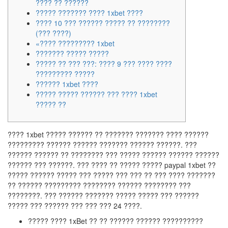
???? ?? ??????
????? ??????? ???? 1xbet ????
???? 10 ??? ?????? ????? ?? ????????
(??? ????)
«???? ????????? 1xbet
??????? ????? ?????
????? ?? ??? ???: ???? 9 ??? ???? ????
????????? ?????
?????? 1xbet ????
????? ????? ?????? ??? ???? 1xbet
????? ??
???? 1xbet ????? ?????? ?? ??????? ??????? ???? ??????
????????? ?????? ?????? ??????? ?????? ??????. ???
?????? ?????? ?? ???????? ??? ????? ?????? ?????? ??????
?????? ??? ??????. ??? ???? ?? ????? ????? paypal 1xbet ??
????? ?????? ????? ??? ????? ??? ??? ?? ??? ???? ???????
?? ?????? ????????? ???????? ?????? ???????? ???
????????. ??? ?????? ??????? ????? ????? ??? ??????
????? ??? ?????? ??? ??? ??? 24 ????.
????? ???? 1xBet ?? ?? ?????? ?????? ??????????