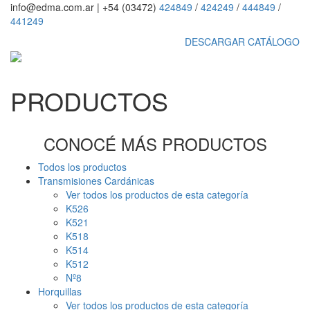
info@edma.com.ar
|
+54 (03472)
424849
/
424249
/
444849
/
441249
DESCARGAR CATÁLOGO
PRODUCTOS
CONOCÉ MÁS PRODUCTOS
Todos los productos
Transmisiones Cardánicas
Ver todos los productos de esta categoría
K526
K521
K518
K514
K512
Nº8
Horquillas
Ver todos los productos de esta categoría