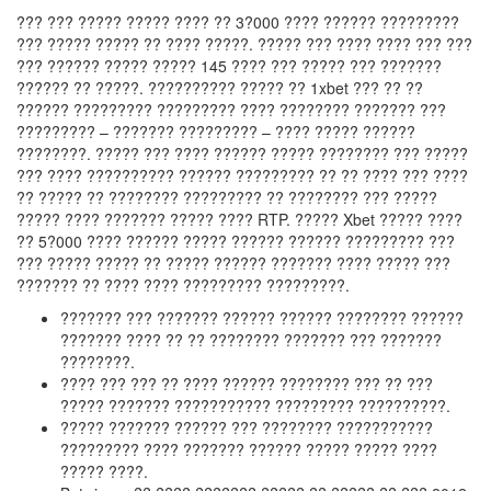
??? ??? ????? ????? ???? ?? 3?000 ???? ?????? ?????????
??? ????? ????? ?? ???? ?????. ????? ??? ???? ???? ??? ???
??? ?????? ????? ????? 145 ???? ??? ????? ??? ???????
?????? ?? ?????. ?????????? ????? ?? 1xbet ??? ?? ??
?????? ????????? ????????? ???? ???????? ??????? ???
????????? – ??????? ????????? – ???? ????? ??????
????????. ????? ??? ???? ?????? ????? ???????? ??? ?????
??? ???? ?????????? ?????? ????????? ?? ?? ???? ??? ????
?? ????? ?? ???????? ????????? ?? ???????? ??? ?????
????? ???? ??????? ????? ???? RTP. ????? Xbet ????? ????
?? 5?000 ???? ?????? ????? ?????? ?????? ????????? ???
??? ????? ????? ?? ????? ?????? ??????? ???? ????? ???
??????? ?? ???? ???? ????????? ?????????.
??????? ??? ??????? ?????? ?????? ???????? ??????
??????? ???? ?? ?? ???????? ??????? ??? ???????
????????.
???? ??? ??? ?? ???? ?????? ???????? ??? ?? ???
????? ??????? ??????????? ????????? ??????????.
????? ??????? ?????? ??? ???????? ???????????
????????? ???? ??????? ?????? ????? ????? ????
????? ????.