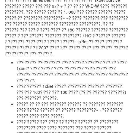
???? ??????? times bet. ???? ??? ????????? 1xBet Survive
??????? ????? ??? ??? 97? + ? ?? ?? ?? W-D-W ???? ???????
????????. ??? ????? ???? ?? 1. 000 ??? ????? ?????? ?????
????? ?? ???????? ????????» «? ???? ??????? ??? ????????
??? ?????? ????? ??????? ???????? ?????????. ?? ??
?????? ??? ??? ? ???? ???? ?? 180 ?????? ??????? ????????
????? ? ??? ?????? ??????? ???????? / HC ? ?????? ??????
? ??????? ???? ???? ????? ??????. 1xBet ?? ???? ???????
?????? ????? ?? 2007 ???? ??? ????? ???? ??? ????? ??????
?????????? ??? ??????.
??? ????? ?? ??????? ???? ????? ??????? ??? ?? ????
1xbet? ???? ????? ???? ???????? ??? ?????? ???
?????? ????????? ???????? ?? ?????? ????? ????????
??? ????.
???? ?????? 1xBet ????? ???????? ??????? ???????
??? ??? 100? ??? ??? 100 ???? (?? ?? ?????? ???????)
??? ??????? ??????.
????? ?? ?? ??? ??????? ?????? ?? ??????? ???????
???? ????? ?????? ?? ?????? ????????» «??? ?????
????? ???? ???? ?????.
???? ????? ??? ???? ?? ????? ?????? ?? ????????
???????? ???? ???? ??????? ??? ????? ??????