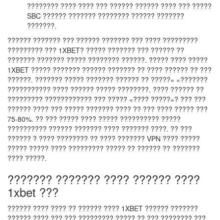
???????? ???? ???? ??? ?????? ?????? ???? ??? ?????
SBC ?????? ??????? ???????? ?????? ???????
???????.
?????? ??????? ??? ?????? ??????? ??? ???? ?????????
????????? ??? 1XBET? ????? ??????? ??? ?????? ??
??????? ??????? ????? ???????? ??????. ????? ???? ?????
1XBET ????? ??????? ?????? ??????? ?? ???? ?????? ?? ???
??????. ??????? ????? ??????? ?????? ?? ?????» «???????
??????????? ???? ?????? ????? ????????. ???? ?????? ??
????????? ???????????? ??? ????? «???? ?????»? ??? ???
?????? ???? ??? ????? ??????? ???? ?? ??? ???? ????? ???
75-80%. ?? ??? ????? ???? ????? ?????????? ?????
?????????? ?????? ??????? ???? ??????? ????. ?? ???
?????? ? ???? ???????? ?? ???? ??????? VPN ???? ?????
????? ????? ???? ????????? ????? ?? ?????? ?? ???????
???? ?????.
??????? ??????? ???? ?????? ????
1xbet ???
?????? ???? ???? ?? ?????? ???? 1XBET ?????? ???????
?????? ???? ??? ??? ????????? ????? ?? ??? ???????? ???