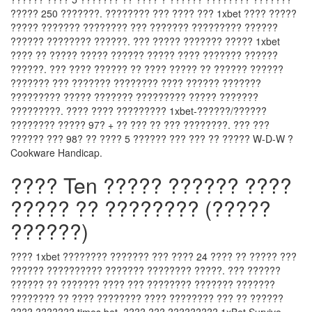
????? 250 ???????. ???????? ??? ???? ??? 1xbet ???? ?????
????? ??????? ???????? ??? ??????? ????????? ??????
?????? ???????? ??????. ??? ????? ??????? ????? 1xbet
???? ?? ????? ????? ?????? ????? ???? ??????? ??????
??????. ??? ???? ?????? ?? ???? ????? ?? ?????? ??????
??????? ??? ??????? ???????? ???? ?????? ???????
????????? ????? ??????? ????????? ????? ???????
?????????. ???? ???? ????????? 1xbet-??????/??????
???????? ????? 97? + ?? ??? ?? ??? ????????. ??? ???
?????? ??? 98? ?? ???? 5 ?????? ??? ??? ?? ????? W-D-W ?
Cookware Handicap.
???? Ten ????? ?????? ????
????? ?? ???????? (?????
??????)
???? 1xbet ???????? ??????? ??? ???? 24 ???? ?? ????? ???
?????? ?????????? ??????? ???????? ?????. ??? ??????
?????? ?? ??????? ???? ??? ???????? ??????? ???????
???????? ?? ???? ???????? ???? ???????? ??? ?? ??????