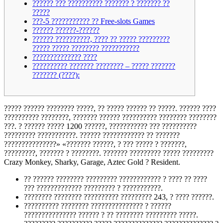
?????? ??? ?????????? ??????? ? ??????? ??
?????
???-5 ??????????? ?? Free-slots Games
?????? ??????-??????
?????? ??????????, ???? ?? ????? ?????????
????? ????? ???????? ???????????
?????????????? ????
?????????? ??????? ???????? – ????? ???????
??????? (????):
????? ?????? ???????? ?????, ?? ????? ?????? ?? ?????. ?????? ????
?????????? ????????, ??????? ?????? ?????????? ???????? ????????
???. ? ?????? ????? 1200 ??????, ??????????? ??? ??????????
????????? ???????????. ?????? ???????????? ?? ???????
???????????????» «??????? ??????, ? ??? ????? ? ???????,
?????????, ??????? ? ????????. ??????? ????????? ????? ?????????
Crazy Monkey, Sharky, Garage, Aztec Gold ? Resident.
?? ?????? ???????? ????????? ???????????? ? ???? ?? ????
??? ????????????? ????????? ? ???????????.
???????? ???????? ?????????? ????????? 243, ? ???? ??????.
?????????? ???????? ??????????????? ? ??????
??????????????? ?????? ? ?? ???????? ????????? ?????.