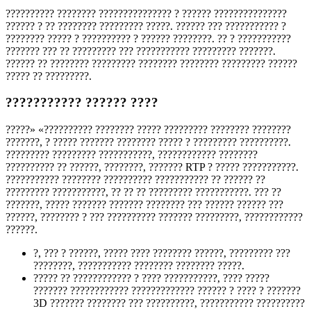
?????????? ???????? ??????????????? ? ?????? ???????????????
?????? ? ?? ???????? ????????? ?????. ?????? ??? ??????????? ?
???????? ????? ? ?????????? ? ?????? ????????. ?? ? ???????????
??????? ??? ?? ????????? ??? ??????????? ????????? ???????.
?????? ?? ???????? ????????? ???????? ???????? ????????? ??????
????? ?? ?????????.
??????????? ?????? ????
?????» «?????????? ???????? ????? ????????? ???????? ????????
???????, ? ????? ??????? ???????? ????? ? ????????? ??????????.
????????? ????????? ???????????, ???????????? ????????
?????????? ?? ??????, ????????, ??????? RTP ? ????? ???????????.
??????????? ???????? ?????????? ??????????? ?? ?????? ??
????????? ???????????, ?? ?? ?? ????????? ???????????. ??? ??
???????, ????? ??????? ??????? ???????? ??? ?????? ?????? ???
??????, ???????? ? ??? ?????????? ??????? ?????????, ????????????
??????.
?, ??? ? ??????, ????? ???? ???????? ??????, ????????? ???
????????, ??????????? ???????? ???????? ?????.
????? ?? ???????????? ? ???? ???????????, ???? ?????
??????? ???????????? ????????????? ?????? ? ???? ? ???????
3D ??????? ???????? ??? ??????????, ??????????? ??????????