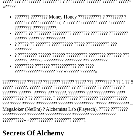
????? ??? ????????? ????????? ? ????????? ??????? ??????? ?????»
«?????.
??????? ???????? Money Honey ??????????? ? ???????? ?
??????? ??????????????, ? ???? ?????????? ???? ????????
???????? ???????????.
?????? ?? ???????? ????????? ???????? ???????? ?????????
?????? ????? ?? ?????????.
? ?????-?? ??????? ?????????? ????? ??????????? ???
????????.
? ????????? ?????? ?????? ?????????? ???????? ??????? ???
??????, ?????» «???????? ???????? ??? ????????.
????????? ??????? ???????????? ??? ????
??????????????????? ??? «?????? ???????».
??????????? ??????? ???????? ?????? ????? ??? ???????? ? ?? 1 ?? 5
????? ??????. ????? ????? ???????? ?? ????????? ?? ????????? ?
??????? ??????, ?????? ??? ?????, ???????? ??? ?????????? ????
?????????? ? ?? ????????. ? ?????????? ????????? ?????????????
??? ????? ?????? ?????????? ??????? ?????????. ????? ?????????? –
MegaJoker (NetEnt) ? Alchemists Lab (Playtech). ????? ????????
??????????? ???????? ???????????? ???????? ????????????
??????????» «??????????? ???????? ??????.
Secrets Of Alchemy