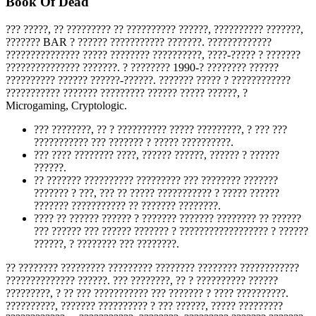
Book Of Dead
??? ?????, ?? ????????? ?? ?????????? ??????, ?????????? ???????,
??????? BAR ? ?????? ??????????? ???????. ?????????????
??????????????? ????? ???????? ??????????, ????-????? ? ???????
??????????????? ???????. ? ???????? 1990-? ???????? ??????
?????????? ?????? ??????-??????. ??????? ????? ? ????????????
??????????? ??????? ????????? ?????? ????? ??????, ?
Microgaming, Cryptologic.
??? ????????, ?? ? ?????????? ????? ?????????, ? ??? ???
??????????? ??? ??????? ? ????? ??????????.
??? ???? ???????? ????, ?????? ??????, ?????? ? ??????
??????.
?? ??????? ?????????? ????????? ??? ???????? ???????
??????? ? ???, ??? ?? ????? ??????????? ? ????? ??????
??????? ??????????? ?? ??????? ????????.
???? ?? ?????? ?????? ? ??????? ??????? ???????? ?? ??????
??? ?????? ??? ?????? ??????? ? ?????????????????? ? ??????
??????, ? ???????? ??? ????????.
?? ???????? ????????? ????????? ???????? ???????? ????????????
?????????????? ??????. ??? ????????, ?? ? ?????????? ??????
?????????, ? ?? ??? ??????????? ??? ??????? ? ???? ??????????.
??????????, ??????? ?????????? ? ??? ??????, ????? ?????????