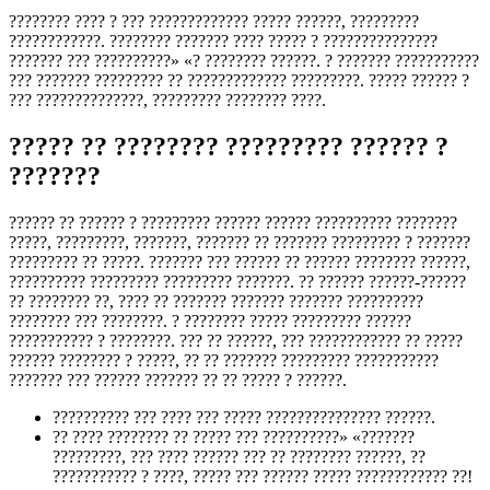
???????? ???? ? ??? ????????????? ????? ??????, ?????????
????????????. ???????? ??????? ???? ????? ? ???????????????
??????? ??? ??????????» «? ???????? ??????. ? ??????? ???????????
??? ??????? ????????? ?? ????????????? ?????????. ????? ?????? ?
??? ??????????????, ????????? ???????? ????.
????? ?? ???????? ????????? ?????? ?
???????
?????? ?? ?????? ? ????????? ?????? ?????? ?????????? ????????
?????, ?????????, ???????, ??????? ?? ??????? ????????? ? ???????
????????? ?? ?????. ??????? ??? ?????? ?? ?????? ???????? ??????,
?????????? ????????? ????????? ???????. ?? ?????? ??????-??????
?? ???????? ??, ???? ?? ??????? ??????? ??????? ??????????
???????? ??? ????????. ? ???????? ????? ????????? ??????
??????????? ? ????????. ??? ?? ??????, ??? ???????????? ?? ?????
?????? ???????? ? ?????, ?? ?? ??????? ????????? ???????????
??????? ??? ?????? ??????? ?? ?? ????? ? ??????.
?????????? ??? ???? ??? ????? ??????????????? ??????.
?? ???? ???????? ?? ????? ??? ??????????» «???????
?????????, ??? ???? ?????? ??? ?? ???????? ??????, ??
??????????? ? ????, ????? ??? ?????? ????? ???????????? ??!