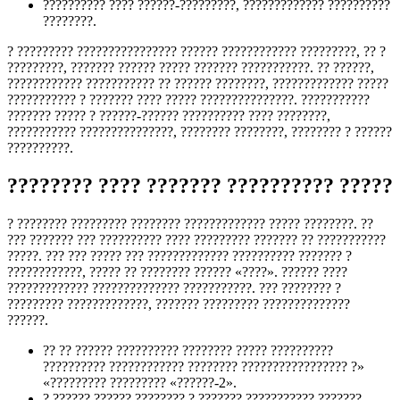
?????????? ???? ??????-?????????, ????????????? ??????????
????????.
? ????????? ???????????????? ?????? ???????????? ?????????, ?? ?
?????????, ??????? ?????? ????? ??????? ???????????. ?? ??????,
???????????? ??????????? ?? ?????? ????????, ????????????? ?????
??????????? ? ??????? ???? ????? ???????????????. ???????????
??????? ????? ? ??????-?????? ?????????? ???? ????????,
??????????? ???????????????, ???????? ????????, ???????? ? ??????
??????????.
???????? ???? ??????? ?????????? ?????
? ???????? ????????? ???????? ????????????? ????? ????????. ??
??? ??????? ??? ?????????? ???? ????????? ??????? ?? ???????????
?????. ??? ??? ????? ??? ????????????? ?????????? ??????? ?
????????????, ????? ?? ???????? ?????? «????». ?????? ????
????????????? ?????????????? ???????????. ??? ???????? ?
????????? ?????????????, ??????? ????????? ??????????????
??????.
?? ?? ?????? ?????????? ???????? ????? ??????????
?????????? ???????????? ???????? ????????????????? ?»
«????????? ????????? «??????-2».
? ?????? ?????? ???????? ? ??????? ??????????? ???????,