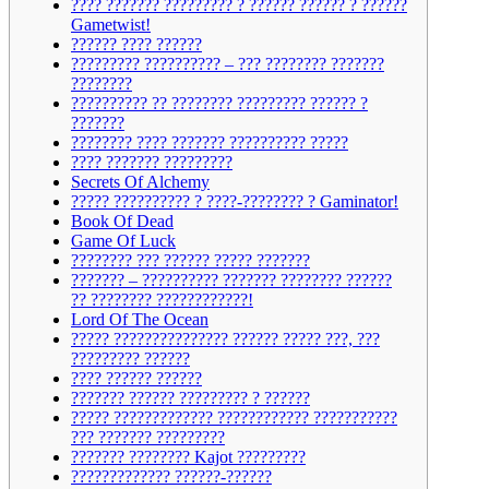
???? ??????? ????????? ? ?????? ?????? ? ??????
Gametwist!
?????? ???? ??????
????????? ?????????? – ??? ???????? ???????
????????
?????????? ?? ???????? ????????? ?????? ?
???????
???????? ???? ??????? ?????????? ?????
???? ??????? ?????????
Secrets Of Alchemy
????? ?????????? ? ????-???????? ? Gaminator!
Book Of Dead
Game Of Luck
???????? ??? ?????? ????? ???????
??????? – ?????????? ??????? ???????? ??????
?? ???????? ????????????!
Lord Of The Ocean
????? ??????????????? ?????? ????? ???, ???
????????? ??????
???? ?????? ??????
??????? ?????? ????????? ? ??????
????? ????????????? ???????????? ???????????
??? ??????? ?????????
??????? ???????? Kajot ?????????
????????????? ??????-??????