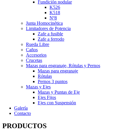
Fundición nodular
K526
K518
Nº8
Junta Homocinética
Limitadores de Potencia
Zafe a fusible
Zafe a ferrodo
Rueda Libre
Caños
Accesorios
Crucetas
Mazas para engranaje, Rótulas y Pernos
Mazas para engranaje
Rótulas
Pernos 3 puntos
Mazas y Ejes
Mazas y Puntas de Eje
Ejes Fijos
Ejes con Suspensión
Galería
Contacto
PRODUCTOS