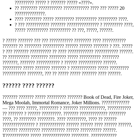
????????? ????? ? ??????? ????? «????».
?? ???????? ??????????? ???????????? ???? ??? ????? 20
??????????????.
???? ???????? ????? ????????? ?????????? ????????? ????.
? ??? ??????????? ??????? ??????????????? ? ????????? ????,
????? ?????????? ?????????? ?? ???, ?????, ??????.
? ????? ??????? ??? ??? ??????????? ???????? ???? ???????????
??????? ?? ???????? ?????????? ?????? ?????? ??????? ? ???. ?????
? ??? ??????? ?????????? ?? ???? ???????????? ??????????? ??????.
?? ?????????? ???????? ???????? ????? ?????????? ????????
???????, ??????? ??????????? ? ?????? ??????????? ??????.
????????? ????? ??????? ??????? ? ???????????? ????? ?????????
??????????? ???????, ??? ?? ????? ????? ??????? ???? ??????.
?????? ???? ??????
??????? ??????? ????? ????????? ??????? Book of Dead, Fire Joker,
Mega Moolah, Immortal Romance, Joker Millions. ?????????????
— ??? ???? ?????, ????????? ? ??????? ????????????, ???????????
?? ??????? ? ?????? ?????????. ??????? ????????????? ????????
????, ?? ???????? ????????. ???? ?????????, ???? ?? ??????
??????????????? ? ???????????? ?????? ?????? ???? ?????? ??????,
??????? ?????????? ??????????? ?????? ?????????? ??????.
T??????????? ????? ????????????? ????????, ????????????