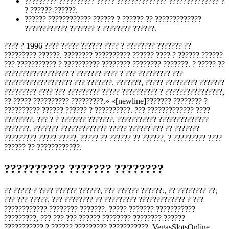
????????? ?????????? ????? ?????????????? ?????????????? ?
? ??????-??????.
?????? ???????????? ?????? ? ?????? ?? ?????????????
???????????? ??????? ? ???????? ??????.
???? ? 1996 ???? ????? ?????? ???? ? ???????? ??????? ??
????????? ??????. ???????? ?????????? ?????? ???? ? ?????? ??????
??? ??????????? ? ?????????? ???????? ???????? ???????. ? ????? ??
?????????????????? ? ??????? ???? ? ??? ????????? ???
??????????????????? ??? ???????. ???????, ????? ????????? ???????
????????? ???? ??? ????????? ????? ?????????? ? ????????????????,
?? ????? ?????????? ?????????.» «[newline]??????? ???????? ?
?????????? ?????? ?????? ? ??????????. ??? ????????????? ????
????????, ??? ? ? ??????? ???????, ??????????? ??????????????
???????. ??????? ????????????? ????? ?????? ??? ?? ???????
????????? ????? ?????, ????? ?? ?????? ?? ??????, ? ????????? ????
?????? ?? ????????????.
?????????? ??????? ????????
?? ????? ? ???? ?????? ??????, ??? ?????? ??????., ?? ???????? ??,
??? ??? ?????. ??? ???????? ?? ????????? ????????????? ? ???
???????????? ???????? ???????. ????? ??????? ???????????
?????????, ??? ??? ??? ?????? ???????? ???????? ??????
??????????? ? ?????? ????????? ???????????. VegasSlotsOnline