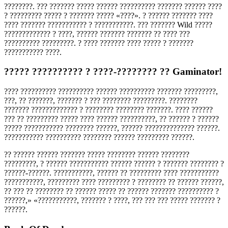
????????. ??? ??????? ????? ?????? ?????????? ??????? ?????? ????
? ????????? ????? ? ??????? ????? «????». ? ?????? ??????? ????
???? ??????? ??????????? ? ???????????. ??? ??????? Wild ?????
????????????? ? ????, ?????? ??????? ??????? ?? ???? ???
?????????? ?????????. ? ???? ??????? ???? ????? ? ???????
??????????? ????.
????? ?????????? ? ????-???????? ?? Gaminator!
???? ?????????? ?????????? ?????? ?????????? ??????? ?????????,
???, ?? ???????, ??????? ? ??? ???????? ?????????. ????????
??????? ????????????? ? ???????? ???????? ???????. ???? ??????
??? ?? ????????? ????? ???? ?????? ??????????, ?? ?????? ? ??????
????? ??????????? ???????? ??????, ?????? ?????????????? ??????.
??????????? ?????????? ???????? ?????? ????????? ??????.
?? ?????? ?????? ??????? ????? ???????? ?????? ????????
?????????, ? ?????? ??????????? ?????? ?????? ? ??????? ???????? ?
??????-??????. ???????????, ?????? ?? ????????? ???? ???????????
???????????, ????????? ???? ????????? ? ???????? ?? ?????? ??????,
?? ??? ?? ???????? ?? ?????? ????? ?? ?????? ??????? ?????????? ?
??????,» «???????????, ??????? ? ????, ??? ??? ??? ????? ??????? ?
??????.