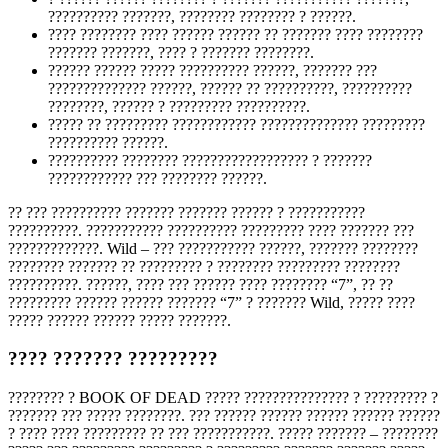
?????????? ???????, ???????? ???????? ? ??????.
???? ???????? ???? ?????? ?????? ?? ??????? ???? ????????
??????? ???????, ???? ? ??????? ????????.
?????? ?????? ????? ?????????? ??????, ??????? ???
?????????????? ??????, ?????? ?? ??????????, ??????????
????????, ?????? ? ????????? ??????????.
????? ?? ????????? ???????????? ?????????????? ?????????
?????????? ??????.
?????????? ???????? ?????????????????? ? ???????
???????????? ??? ???????? ??????.
?? ??? ?????????? ??????? ??????? ?????? ? ???????????
??????????. ??????????? ?????????? ????????? ???? ??????? ???
?????????????. Wild – ??? ??????????? ??????, ??????? ????????
???????? ??????? ?? ????????? ? ???????? ????????? ????????
??????????. ??????, ???? ??? ?????? ???? ???????? “7”, ?? ??
????????? ?????? ?????? ??????? “7” ? ??????? Wild, ????? ????
????? ?????? ?????? ????? ???????.
???? ??????? ?????????
???????? ? BOOK OF DEAD ????? ??????????????? ? ????????? ?
??????? ??? ????? ????????. ??? ?????? ?????? ?????? ?????? ??????
? ???? ???? ????????? ?? ??? ???????????. ????? ??????? – ????????