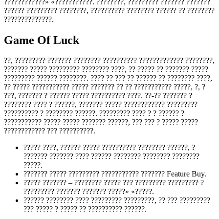
????????????» «???????????. ????????, ????????? ??????? ???????
?????? ????????? ????????, ?????????? ???????? ?????? ?? ????????
??????????????.
Game Of Luck
??, ????????? ??????? ???????? ?????????? ????????????? ????????,
??????? ????? ????????? ???????? ????, ?? ????? ?? ??????? ?????
????????? ?????? ????????. ???? ?? ??? ?? ?????? ?? ???????? ????,
?? ????? ??????????? ????? ??????? ?? ?? ??????????? ?????, ?, ?
???, ??????? ? ?????? ????? ?????????? ????. ??-?? ??????? ?
???????? ???? ? ??????, ??????? ????? ???????????? ?????????
?????????? ? ???????? ??????. ????????? ???? ? ? ?????? ?
??????????? ????? ????? ??????? ??????, ??? ??? ? ????? ?????
???????????? ??? ??????????.
????? ????, ?????? ????? ?????????? ???????? ??????, ?
??????? ??????? ???? ?????? ???????? ???????? ????????
?????.
??????? ????? ????????? ??????????? ??????? Feature Buy.
????? ??????? – ???????? ????? ??? ????????? ????????? ?
????????? ??????? ??????? ?????» «?????.
?????? ???????? ???? ????????? ?????????, ?? ??? ?????????
??? ????? ? ????? ?? ?????????? ??????.