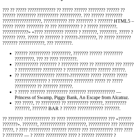
??? ?? ????? ????????????? ?? ????? ?????? ???????? ?????? ??
?????? ????????? ?????????? ??????????. ??? ?????? ????????
??????????????????, ??????????? ??? ???????? ? ??????? HTML5 –
????? ????? ???????? ?? ??? ?????????? ? ? ????? ????????.
????????????» «???? ????????? ?????? ? ???????, ????????, ????? ?
?????? ????. ????? ?? ??????? ? ??????-????????, ?? ????? ???????
??????? ????????????, ??? ????????.
?????? ?????????? ?????????, ??????? ?????? ?????????
?????????, ??? ?? ???? ????????.
??????????? ???????? ? ???????? ???? ?? ????????? ??? ?????
? ??????????? ????????? ? ?????????????? ?????? ??????.
?? ???????????????? ??????-????????? ????? ?????? ?????
??????????????? ? ?????????? ????????? ????? ?? ?????
?????????? ?? ??????? ??????.
? ????? ??????? ?????????? ???????? ????????????? —
Princess of Swamp, Piggy Bank, An Escape from Alcatraz.
??? ?????, ?? ????????? ?? ?????????? ??????, ??????????
???????, ??????? BAR ? ?????? ???????????? ???????.
?? ??????? ???????????? ?? ???? ??????????????????? ??? «??????
???????». ???????, ???????????? ?????????, ?????????? ??? ???????
?????, ? ???? ?????????? ??????? ?????? ??? ??????????? ???? ????
? ???????? — ? ????? ?????????? ???? ? ?????? ???????? ?