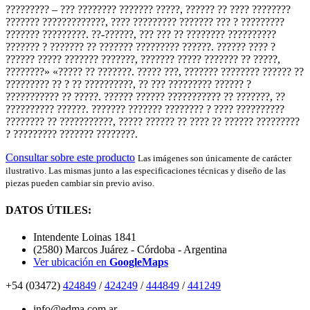
????????? – ??? ???????? ??????? ?????, ?????? ?? ???? ????????
??????? ?????????????, ???? ????????? ??????? ??? ? ?????????
??????? ?????????. ??-??????, ??? ??? ?? ???????? ??????????
??????? ? ??????? ?? ??????? ????????? ??????. ?????? ???? ?
?????? ????? ??????? ???????, ??????? ????? ??????? ?? ?????,
????????» «????? ?? ???????. ????? ???, ??????? ???????? ?????? ??
????????? ?? ? ?? ??????????, ?? ??? ????????? ?????? ?
??????????? ?? ?????. ?????? ?????? ??????????? ?? ???????, ??
?????????? ??????. ??????? ??????? ???????? ? ???? ??????????
???????? ?? ???????????, ????? ?????? ?? ???? ?? ?????? ?????????
? ????????? ??????? ????????.
Consultar sobre este producto
Las imágenes son únicamente de carácter
ilustrativo. Las mismas junto a las especificaciones técnicas y diseño de las
piezas pueden cambiar sin previo aviso.
DATOS ÚTILES:
Intendente Loinas 1841
(2580) Marcos Juárez - Córdoba - Argentina
Ver ubicación en
GoogleMaps
+54 (03472)
424849
/
424249
/
444849
/
441249
info@edma.com.ar