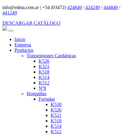
info@edma.com.ar
|
+54 (03472)
424849
/
424249
/
444849
/
441249
DESCARGAR CATÁLOGO
Inicio
Empresa
Productos
Transmisiones Cardánicas
K526
K521
K518
K514
K512
Nº8
Horquillas
Forjadas
K530
K526
K521
K518
K514
K512