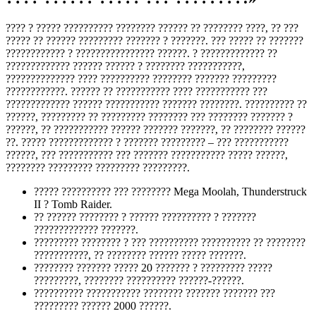
???? ? ????? ?????????? ???????? ?????? ?? ???????? ????, ?? ???
????? ?? ?????? ????????? ??????? ? ???????. ??? ????? ?? ???????
???????????? ? ???????????????? ??????. ? ????????????? ??
????????????? ?????? ?????? ? ???????? ???????????,
?????????????? ???? ?????????? ???????? ??????? ?????????
????????????. ?????? ?? ??????????? ???? ??????????? ???
????????????? ?????? ??????????? ??????? ????????. ?????????? ??
??????, ????????? ?? ????????? ???????? ??? ???????? ??????? ?
??????, ?? ??????????? ?????? ??????? ???????, ?? ???????? ??????
??. ????? ????????????? ? ??????? ????????? – ??? ???????????
??????, ??? ??????????? ??? ??????? ??????????? ????? ??????,
???????? ????????? ????????? ?????????.
????? ?????????? ??? ???????? Mega Moolah, Thunderstruck
II ? Tomb Raider.
?? ?????? ???????? ? ?????? ?????????? ? ???????
????????????? ???????.
????????? ???????? ? ??? ?????????? ?????????? ?? ????????
???????????, ?? ???????? ?????? ????? ???????.
???????? ??????? ????? 20 ??????? ? ????????? ?????
?????????, ???????? ?????????? ??????-??????.
?????????? ??????????? ???????? ??????? ??????? ???
????????? ?????? 2000 ??????.