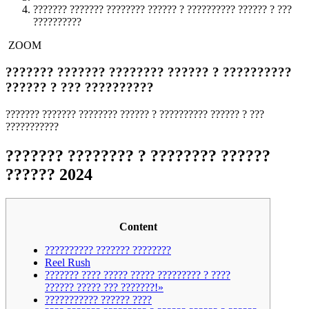
??????? ??????? ???????? ?????? ? ?????????? ?????? ? ???
??????????
ZOOM
??????? ??????? ???????? ?????? ? ??????????
?????? ? ??? ??????????
??????? ??????? ???????? ?????? ? ?????????? ?????? ? ???
???????????
??????? ???????? ? ???????? ??????
?????? 2024
Content
?????????? ??????? ????????
Reel Rush
??????? ???? ????? ????? ????????? ? ????
?????? ????? ??? ???????!»
??????????? ?????? ????