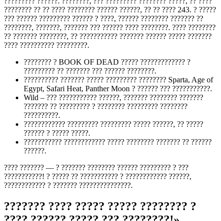
????????? ??????. ????????, ??? ????????? ???????? ?????, ?? ????
???????? ?? ?? ???? ???????? ?????? ??????, ?? ?? ???? 243. ? ?????
??? ?????? ????????? ?????? ? ????, ?????? ???????? ??????? ??
????????, ???????, ??????? ??? ?????? ???? ????????. ???? ????????
?? ??????? ????????, ?? ??????????? ??????? ?????? ????? ???????
???? ?????????? ?????????.
???????? ? BOOK OF DEAD ????? ????????????? ?
????????? ?? ??????? ??? ?????? ????????.
?????????? ??????? ????? ????????? ???????? Sparta, Age of
Egypt, Safari Heat, Panther Moon ? ?????? ??? ???????????.
Wild – ??? ??????????? ??????, ??????? ???????? ???????
??????? ?? ????????? ? ???????? ????????? ????????
??????????.
???????????? ????????? ????????? ????? ??????, ?? ?????
?????? ? ????? ?????.
??????????? ???????????? ????? ???????? ??????? ?? ??????
??????.
???? ??????? — ? ??????? ???????? ?????? ????????? ? ???
???????????! ? ????? ?? ??????????? ? ???????????? ??????,
???????????? ? ??????? ???????????????.
??????? ???? ????? ????? ???????? ?
???? ?????? ????? ??? ????????!»