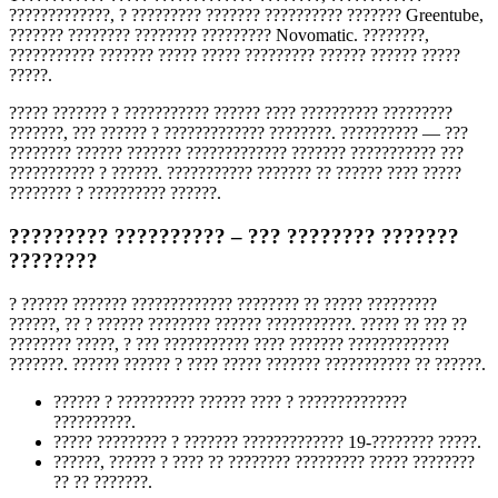
?????????????, ? ????????? ??????? ?????????? ??????? Greentube,
??????? ???????? ???????? ????????? Novomatic. ????????,
??????????? ??????? ????? ????? ????????? ?????? ?????? ?????
?????.
????? ??????? ? ??????????? ?????? ???? ?????????? ?????????
???????, ??? ?????? ? ????????????? ????????. ?????????? — ???
???????? ?????? ??????? ????????????? ??????? ??????????? ???
??????????? ? ??????. ??????????? ??????? ?? ?????? ???? ?????
???????? ? ?????????? ??????.
????????? ?????????? – ??? ???????? ???????
????????
? ?????? ??????? ????????????? ???????? ?? ????? ?????????
??????, ?? ? ?????? ???????? ?????? ???????????. ????? ?? ??? ??
???????? ?????, ? ??? ??????????? ???? ??????? ?????????????
???????. ?????? ?????? ? ???? ????? ??????? ??????????? ?? ??????.
?????? ? ?????????? ?????? ???? ? ??????????????
??????????.
????? ????????? ? ??????? ????????????? 19-???????? ?????.
??????, ?????? ? ???? ?? ???????? ????????? ????? ????????
?? ?? ???????.