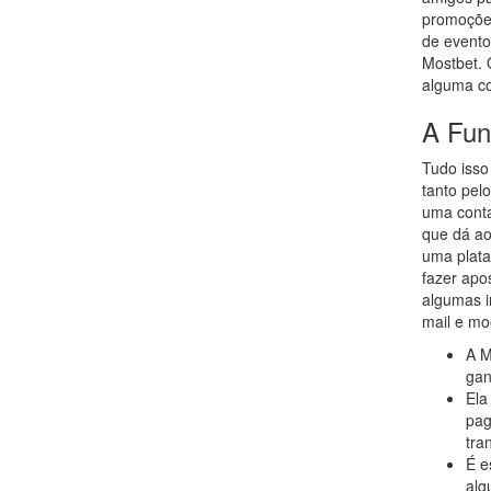
promoções
de evento
Mostbet. 
alguma co
A Fun
Tudo isso
tanto pel
uma conta
que dá ao
uma plata
fazer apo
algumas i
mail e mo
A M
gan
Ela
pag
tra
É e
alg