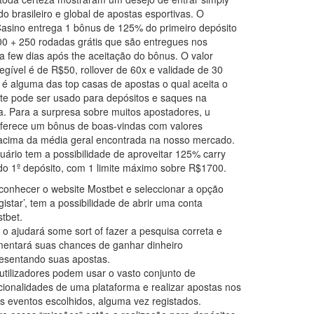
o brasileiro e global de apostas esportivas. O
asino entrega 1 bônus de 125% do primeiro depósito
0 + 250 rodadas grátis que são entregues nos
a few dias após the aceitação do bônus. O valor
egível é de R$50, rollover de 60x e validade de 30
, é alguma das top casas de apostas o qual aceita o
te pode ser usado para depósitos e saques na
a. Para a surpresa sobre muitos apostadores, u
ferece um bônus de boas-vindas com valores
acima da média geral encontrada na nosso mercado.
suário tem a possibilidade de aproveitar 125% carry
 do 1º depósito, com 1 limite máximo sobre R$1700.
conhecer o website Mostbet e seleccionar a opção
gistar’, tem a possibilidade de abrir uma conta
tbet.
o o ajudará some sort of fazer a pesquisa correta e
entará suas chances de ganhar dinheiro
esentando suas apostas.
utilizadores podem usar o vasto conjunto de
cionalidades de uma plataforma e realizar apostas nos
s eventos escolhidos, alguma vez registados.