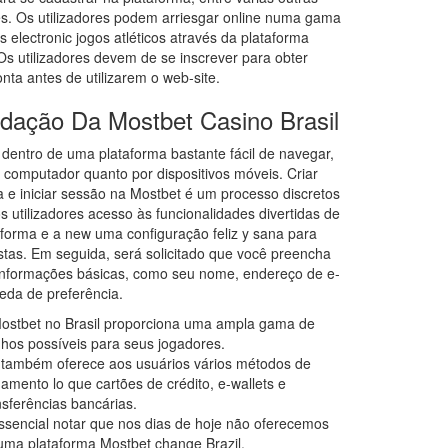
. Os utilizadores podem arriesgar online numa gama
s electronic jogos atléticos através da plataforma
Os utilizadores devem de se inscrever para obter
nta antes de utilizarem o web-site.
dação Da Mostbet Casino Brasil
 dentro de uma plataforma bastante fácil de navegar,
o computador quanto por dispositivos móveis. Criar
 e iniciar sessão na Mostbet é um processo discretos
s utilizadores acesso às funcionalidades divertidas de
forma e a new uma configuração feliz y sana para
stas. Em seguida, será solicitado que você preencha
nformações básicas, como seu nome, endereço de e-
eda de preferência.
ostbet no Brasil proporciona uma ampla gama de
hos possíveis para seus jogadores.
 também oferece aos usuários vários métodos de
amento lo que cartões de crédito, e-wallets e
nsferências bancárias.
ssencial notar que nos dias de hoje não oferecemos
uma plataforma Mostbet change Brazil.