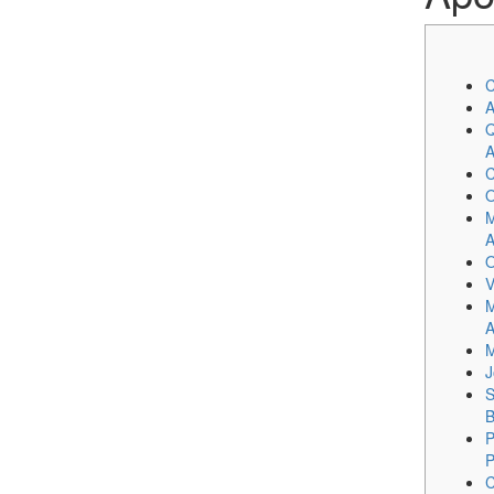
C
A
Q
A
C
O
M
A
O
V
M
A
M
J
S
B
P
P
C