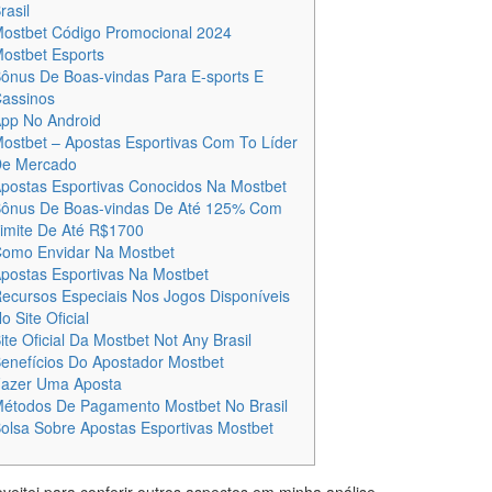
rasil
ostbet Código Promocional 2024
ostbet Esports
ônus De Boas-vindas Para E-sports E
assinos
pp No Android
ostbet – Apostas Esportivas Com To Líder
De Mercado
postas Esportivas Conocidos Na Mostbet
ônus De Boas-vindas De Até 125% Com
imite De Até R$1700
omo Envidar Na Mostbet
postas Esportivas Na Mostbet
ecursos Especiais Nos Jogos Disponíveis
o Site Oficial
ite Oficial Da Mostbet Not Any Brasil
enefícios Do Apostador Mostbet
azer Uma Aposta
étodos De Pagamento Mostbet No Brasil
olsa Sobre Apostas Esportivas Mostbet