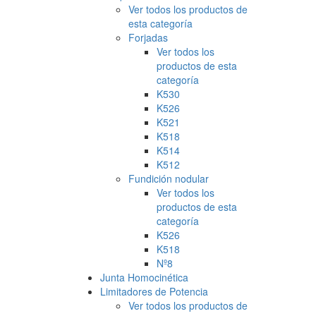
Ver todos los productos de
esta categoría
Forjadas
Ver todos los
productos de esta
categoría
K530
K526
K521
K518
K514
K512
Fundición nodular
Ver todos los
productos de esta
categoría
K526
K518
Nº8
Junta Homocinética
Limitadores de Potencia
Ver todos los productos de