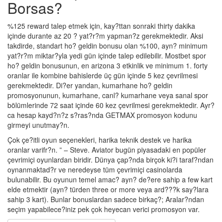
Borsas?
%125 reward talep etmek için, kay?ttan sonraki thirty dakika
içinde durante az 20 ? yat?r?m yapman?z gerekmektedir. Aksi
takdirde, standart ho? geldin bonusu olan %100, ayn? minimum
yat?r?m miktar?yla yedi gün içinde talep edilebilir. Mostbet spor
ho? geldin bonusunun, en arizona 3 etkinlik ve minimum 1. forty
oranlar ile kombine bahislerde üç gün içinde 5 kez çevrilmesi
gerekmektedir. Di?er yandan, kumarhane ho? geldin
promosyonunun, kumarhane, canl? kumarhane veya sanal spor
bölümlerinde 72 saat içinde 60 kez çevrilmesi gerekmektedir. Ayr?
ca hesap kayd?n?z s?ras?nda GETMAX promosyon kodunu
girmeyi unutmay?n.
Çok çe?itli oyun seçenekleri, harika teknik destek ve harika
oranlar varifr?n. ” – Steve. Aviator bugün piyasadaki en popüler
çevrimiçi oyunlardan biridir. Dünya çap?nda birçok ki?i taraf?ndan
oynanmaktad?r ve neredeyse tüm çevrimiçi casinolarda
bulunabilir. Bu oyunun temel amac? ayn? de?ere sahip a few kart
elde etmektir (ayn? türden three or more veya ard???k say?lara
sahip 3 kart). Bunlar bonuslardan sadece birkaç?; Aralar?ndan
seçim yapabilece?iniz pek çok heyecan verici promosyon var.