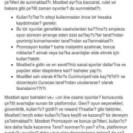
çe?itleri de sunmaktad?r. Mostbet ayr?ca baccarat, rulet ve
bakara gibi çe?itli zaman oyunlar? da sunmaktad?r.
Kullan?c?lar?n siteyi kullanmadan önce bir hesaba
kaydolmalar? gerekir.
Bu tür oyunlar genellikle casinolardan ba??ms?z empieza
oyun sürecini arrange eden özel sa?lay?c?lar taraf?ndan
çevrimiçi kumarhaneler taraf?ndan sa?lanmaktad?r.
Promosyon kodlar? bahis maliyetini azaltmak, bonus
miktarlar? almak veya ba?ka avantajlar elde etmek için
kullan?labilir.
Mostbet’e gidin ve en sevdi?iniz sanal sporlar dallar?na ve
popüler siber disiplinlere karl? bahisler yap?n.
MostBet sah olarak K?br?s Cumhuriyeti’nde kay?tl?d?r ve
düzenleyici Curacao taraf?ndan uluslararas? olarak
lisanslanm??t?r.
Mostbet spor bahisleri ve» «on line casino oyunlar? konusunda
çe?itli avantajlar sunan bir platformdur. Geni? oyun seçenekleri,
güvenilirlik, kullan?c? gizlili?i ve reward f?rsatlar? gibi faktörler,
Mostbet’i tercih eden kullan?c?lara keyifli ve kazançl? bir deneyim
ya?atmaktad?r. Mostbet Promosyon ve bonus çe?itleri, kullan?c?
lara daha fazla kazanma ?ans? sunman?n yan? s?ra, platformun
sundu?u oyunlar? daha uzun süre deneyimleme imkan? da sa?