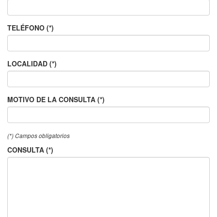
TELÉFONO (*)
LOCALIDAD (*)
MOTIVO DE LA CONSULTA (*)
(*) Campos obligatorios
CONSULTA (*)