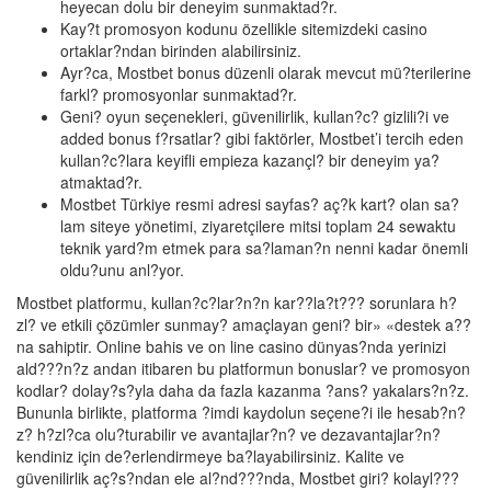
heyecan dolu bir deneyim sunmaktad?r.
Kay?t promosyon kodunu özellikle sitemizdeki casino
ortaklar?ndan birinden alabilirsiniz.
Ayr?ca, Mostbet bonus düzenli olarak mevcut mü?terilerine
farkl? promosyonlar sunmaktad?r.
Geni? oyun seçenekleri, güvenilirlik, kullan?c? gizlili?i ve
added bonus f?rsatlar? gibi faktörler, Mostbet’i tercih eden
kullan?c?lara keyifli empieza kazançl? bir deneyim ya?
atmaktad?r.
Mostbet Türkiye resmi adresi sayfas? aç?k kart? olan sa?
lam siteye yönetimi, ziyaretçilere mitsi toplam 24 sewaktu
teknik yard?m etmek para sa?laman?n nenni kadar önemli
oldu?unu anl?yor.
Mostbet platformu, kullan?c?lar?n?n kar??la?t??? sorunlara h?
zl? ve etkili çözümler sunmay? amaçlayan geni? bir» «destek a??
na sahiptir. Online bahis ve on line casino dünyas?nda yerinizi
ald???n?z andan itibaren bu platformun bonuslar? ve promosyon
kodlar? dolay?s?yla daha da fazla kazanma ?ans? yakalars?n?z.
Bununla birlikte, platforma ?imdi kaydolun seçene?i ile hesab?n?
z? h?zl?ca olu?turabilir ve avantajlar?n? ve dezavantajlar?n?
kendiniz için de?erlendirmeye ba?layabilirsiniz. Kalite ve
güvenilirlik aç?s?ndan ele al?nd???nda, Mostbet giri? kolayl???