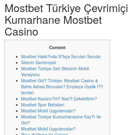
Mostbet Türkiye Çevrimiçi
Kumarhane Mostbet
Casino
Content
Mostbet Hakk?nda S?kça Sorulan Sorular
Sitenin Samimiyeti
Mostbet Türkiye Sah Sitesinin Mobil
Versiyonu
Mostbet Giri? Türkiye: Mostbet Casino &
Bahis Adresi Bonuslar? Empieza Üyelik I??
lemleri
Mostbet Kazanc?m? Nas?l Çekebilirim?
Mostbet Spor Bahisleri
Mostbet Mobil Uygulamalar?
Mostbet Türkiye Kumarhanesine Kay?t Ve
Giri?
Mostbet Mobil Uygulamalar?
Para Yat?rma Ve Çekme