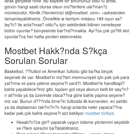
larak gerçekle?tirilir. Bu sayede bir sorununuz oldu?u anda,
günün hangi saati olursa olsun mü?terilere ula?man?z
mümkündür. Kimlik i?lemlerinizi id@mostbet. com» «adresinden
tamamlayabilirsiniz. Öncelikle w tamtym miejscu 189 oyun sa?
lay?c? ile anla?mas? oldu?u için sektördeki bilinen neredeyse
bütün oyunlar? bünyesinde bar?nd?rmakta. Ayr?ca çok çe?itli slot
oyunlar?na her hafta yenileri eklenmekte.
Mostbet Hakk?nda S?kça
Sorulan Sorular
Basketbol, ??futbol ve Amerikan futbolu gibi ba?ka birçok
seçenek de var. Mostbet’in mü?teri memnuniyeti için pek çok para
yat?rma ve para çekme seçene?i vard?r. Mostbet’te handikapl?
bahis yapabilece?iniz gibi, toplam gol veya skorun belli bir say?n?
n alt?nda ya da üzerinde olaca??na göre bahis yapma seçene?
iniz var. Bunun d???nda örne?in futbolda ilk kornerden, ev sahibi
ya da deplasman tak?m?n?n hangi anlarda neler yapaca??na
kadar pek çok bahis seçene?i sizi bekliyor
mostbet türkiye
.
Hesab?n?za giri? yaparak uygun ödeme yöntemini seçebilir
ve i?lem sürecini ba?latabilirsiniz.