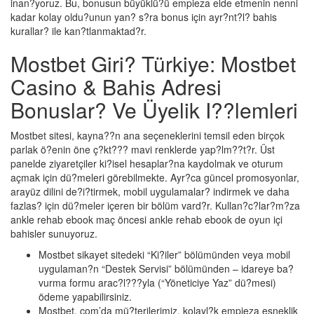
inan?yoruz. Bu, bonusun büyüklü?ü empieza elde etmenin nenni
kadar kolay oldu?unun yan? s?ra bonus için ayr?nt?l? bahis
kurallar? ile kan?tlanmaktad?r.
Mostbet Giri? Türkiye: Mostbet
Casino & Bahis Adresi
Bonuslar? Ve Üyelik I??lemleri
Mostbet sitesi, kayna??n ana seçeneklerini temsil eden birçok
parlak ö?enin öne ç?kt??? mavi renklerde yap?lm??t?r. Üst
panelde ziyaretçiler ki?isel hesaplar?na kaydolmak ve oturum
açmak için dü?meleri görebilmekte. Ayr?ca güncel promosyonlar,
arayüz dilini de?i?tirmek, mobil uygulamalar? indirmek ve daha
fazlas? için dü?meler içeren bir bölüm vard?r. Kullan?c?lar?m?za
ankle rehab ebook maç öncesi ankle rehab ebook de oyun içi
bahisler sunuyoruz.
Mostbet sikayet sitedeki “Ki?iler” bölümünden veya mobil
uygulaman?n “Destek Servisi” bölümünden – idareye ba?
vurma formu arac?l???yla (“Yöneticiye Yaz” dü?mesi)
ödeme yapabilirsiniz.
Mostbet. com’da mü?terilerimiz, kolayl?k empieza esneklik