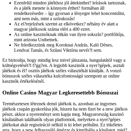
Ezenfelül minden játékhoz jól áttekinthet? leírások tartoznak,
és a játék menete is könnyen érthet? formában áll
rendelkezésedre – így gyorsan a lényegre lehet koncentrálni,
ami nem más, mint a szórakozás!
Az el?rejelzések szerint az elkövetkez? néhány év alatt a
magyar játékosok száma eléri a 400 ezret.
Az online kaszinóknak ritkán van ilyen sokszín? portfóliója,
mint arizona Unibetnek.
Ne feledkezzünk meg Koroknai András, Kaló Dénes,
Lendvai Tamás, és Szilasi Viktória nevér?l sem.
Ez biztosítja, hogy mindig lesz mivel játszania, hangulatától vagy a
költségvetését?l f?gg?en. A legjobb kaszinók a nyer?gépek, asztali
játékok és él? osztós játékok széles választékát kínálják. A vonzó
bónuszok széles választéka kulcsfontosságú szempont az online
kaszinók értékelésénél.
Online Casino Magyar Legkeresettebb Bónuszai
Természetesen léteznek demó játékok is, azonban az ingyenes
játékok csupán gyakorlása jók, hiszen ha nem fizet be a new játékos
pénzt, akkor a nyereményt sem kapja meg. Magyarország kaszinó
kínálatában találhatók olyan platformok, melyeken a nyer?gépes
játékokat akár regisztráció nélkül is ki lehet próbálni. Ez tökéletes
arra, hogy a new felhasználó átnézze és kipróbálja a kínálatot, miel?