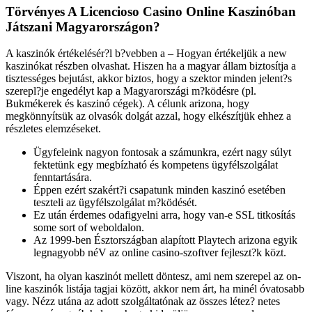
Törvényes A Licencioso Casino Online Kaszinóban
Játszani Magyarországon?
A kaszinók értékelésér?l b?vebben a – Hogyan értékeljük a new
kaszinókat részben olvashat. Hiszen ha a magyar állam biztosítja a
tisztességes bejutást, akkor biztos, hogy a szektor minden jelent?s
szerepl?je engedélyt kap a Magyarországi m?ködésre (pl.
Bukmékerek és kaszinó cégek). A célunk arizona, hogy
megkönnyítsük az olvasók dolgát azzal, hogy elkészítjük ehhez a
részletes elemzéseket.
Ügyfeleink nagyon fontosak a számunkra, ezért nagy súlyt
fektetünk egy megbízható és kompetens ügyfélszolgálat
fenntartására.
Éppen ezért szakért?i csapatunk minden kaszinó esetében
teszteli az ügyfélszolgálat m?ködését.
Ez után érdemes odafigyelni arra, hogy van-e SSL titkosítás
some sort of weboldalon.
Az 1999-ben Észtországban alapított Playtech arizona egyik
legnagyobb néV az online casino-szoftver fejleszt?k közt.
Viszont, ha olyan kaszinót mellett döntesz, ami nem szerepel az on-
line kaszinók listája tagjai között, akkor nem árt, ha minél óvatosabb
vagy. Nézz utána az adott szolgáltatónak az összes létez? netes