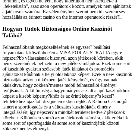
fórumon, és egyéb helyen, hogy kiderüljön nem szerepel-e a
„feketelistán”, azaz azon operátorok között, amelyek nem ajánlottak
a játékosok számára. Ez véleményünk szerint nem túl szerencsés
hozzáállás az érintett casino on the internet operátorok részér?l.
Hogyan Tudok Biztonságos Online Kaszinót
Találni?
Felhasználóbarát megközelítésének és egyszer? beállítási
folyamatának köszönhet?en a VISA FOR AUSTRALIA egyre
népszer?bb választásnak bizonyul azon játékosok körében, akik
pénzt szeretnének befizetni a new játékszámlájukra. Ezek some sort
of kaszinók gyakran szélesebb játék kínálatot és promóciós
ajánlatokat kínálnak a helyi oldalakhoz képest. Ezek a new kaszinók
biztosítják arizona útközbeni játék kényelmét, és úgy vannak
kialakítva, hogy zökken?mentes mobil felhasználói élményt
nyújtsanak. A különbség a hagyományos asztali alapú kaszinókhoz
képest a kisebb képerny?khöz és az érint?képerny?s kezel?
felületekhez igazított dizájnelemekben rejlik. A Rabona Casino jól
ismert a sportfogadás és a változatos kaszinójáték élmény
integrálásáért, így népszer? a mindkét területet kedvel? játékosok
körében. Különösen vonzó azon játékosok számára, akik értékelik
some sort of sportfogadás és some sort of kaszinójáték közötti
zökken?mentes élményt.