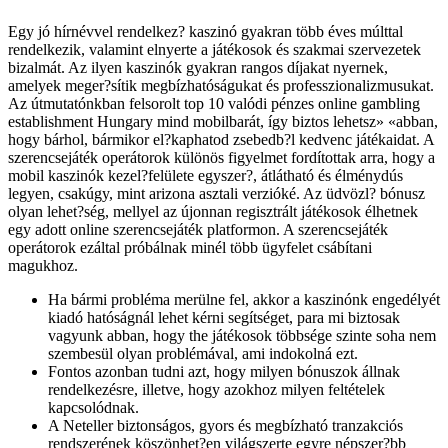
Egy jó hírnévvel rendelkez? kaszinó gyakran több éves múlttal
rendelkezik, valamint elnyerte a játékosok és szakmai szervezetek
bizalmát. Az ilyen kaszinók gyakran rangos díjakat nyernek,
amelyek meger?sítik megbízhatóságukat és professzionalizmusukat.
Az útmutatónkban felsorolt top 10 valódi pénzes online gambling
establishment Hungary mind mobilbarát, így biztos lehetsz» «abban,
hogy bárhol, bármikor el?kaphatod zsebedb?l kedvenc játékaidat. A
szerencsejáték operátorok különös figyelmet fordítottak arra, hogy a
mobil kaszinók kezel?felülete egyszer?, átlátható és élménydús
legyen, csakúgy, mint arizona asztali verzióké. Az üdvözl? bónusz
olyan lehet?ség, mellyel az újonnan regisztrált játékosok élhetnek
egy adott online szerencsejáték platformon. A szerencsejáték
operátorok ezáltal próbálnak minél több ügyfelet csábítani
magukhoz.
Ha bármi probléma merülne fel, akkor a kaszinónk engedélyét
kiadó hatóságnál lehet kérni segítséget, para mi biztosak
vagyunk abban, hogy the játékosok többsége szinte soha nem
szembesül olyan problémával, ami indokolná ezt.
Fontos azonban tudni azt, hogy milyen bónuszok állnak
rendelkezésre, illetve, hogy azokhoz milyen feltételek
kapcsolódnak.
A Neteller biztonságos, gyors és megbízható tranzakciós
rendszerének köszönhet?en világszerte egyre népszer?bb