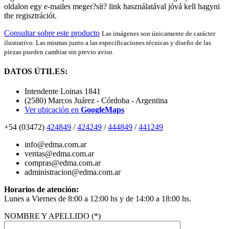
oldalon egy e-mailes meger?sít? link használatával jóvá kell hagyni
the regisztrációt.
Consultar sobre este producto
Las imágenes son únicamente de carácter
ilustrativo. Las mismas junto a las especificaciones técnicas y diseño de las
piezas pueden cambiar sin previo aviso.
DATOS ÚTILES:
Intendente Loinas 1841
(2580) Marcos Juárez - Córdoba - Argentina
Ver ubicación en
GoogleMaps
+54 (03472)
424849
/
424249
/
444849
/
441249
info@edma.com.ar
ventas@edma.com.ar
compras@edma.com.ar
administracion@edma.com.ar
Horarios de atención:
Lunes a Viernes de 8:00 a 12:00 hs y de 14:00 a 18:00 hs.
NOMBRE Y APELLIDO (*)