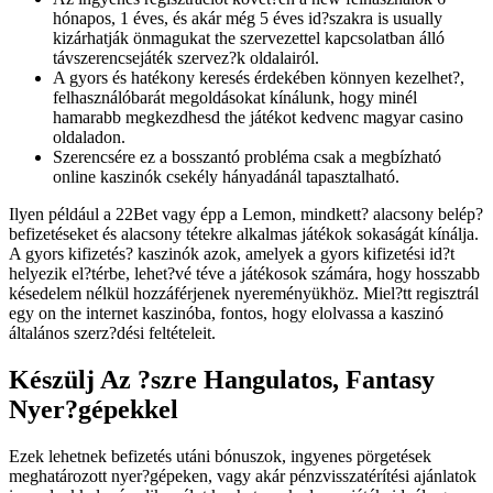
hónapos, 1 éves, és akár még 5 éves id?szakra is usually
kizárhatják önmagukat the szervezettel kapcsolatban álló
távszerencsejáték szervez?k oldalairól.
A gyors és hatékony keresés érdekében könnyen kezelhet?,
felhasználóbarát megoldásokat kínálunk, hogy minél
hamarabb megkezdhesd the játékot kedvenc magyar casino
oldaladon.
Szerencsére ez a bosszantó probléma csak a megbízható
online kaszinók csekély hányadánál tapasztalható.
Ilyen például a 22Bet vagy épp a Lemon, mindkett? alacsony belép?
befizetéseket és alacsony tétekre alkalmas játékok sokaságát kínálja.
A gyors kifizetés? kaszinók azok, amelyek a gyors kifizetési id?t
helyezik el?térbe, lehet?vé téve a játékosok számára, hogy hosszabb
késedelem nélkül hozzáférjenek nyereményükhöz. Miel?tt regisztrál
egy on the internet kaszinóba, fontos, hogy elolvassa a kaszinó
általános szerz?dési feltételeit.
Készülj Az ?szre Hangulatos, Fantasy
Nyer?gépekkel
Ezek lehetnek befizetés utáni bónuszok, ingyenes pörgetések
meghatározott nyer?gépeken, vagy akár pénzvisszatérítési ajánlatok