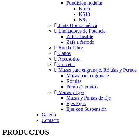
Fundición nodular
K526
K518
Nº8
Junta Homocinética
Limitadores de Potencia
Zafe a fusible
Zafe a ferrodo
Rueda Libre
Caños
Accesorios
Crucetas
Mazas para engranaje, Rótulas y Pernos
Mazas para engranaje
Rótulas
Pernos 3 puntos
Mazas y Ejes
Mazas y Puntas de Eje
Ejes Fijos
Ejes con Suspensión
Galería
Contacto
PRODUCTOS