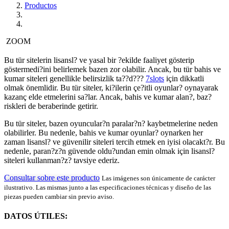
Productos
ZOOM
Bu tür sitelerin lisansl? ve yasal bir ?ekilde faaliyet gösterip
göstermedi?ini belirlemek bazen zor olabilir. Ancak, bu tür bahis ve
kumar siteleri genellikle belirsizlik ta??d???
7slots
için dikkatli
olmak önemlidir. Bu tür siteler, ki?ilerin çe?itli oyunlar? oynayarak
kazanç elde etmelerini sa?lar. Ancak, bahis ve kumar alan?, baz?
riskleri de beraberinde getirir.
Bu tür siteler, bazen oyuncular?n paralar?n? kaybetmelerine neden
olabilirler. Bu nedenle, bahis ve kumar oyunlar? oynarken her
zaman lisansl? ve güvenilir siteleri tercih etmek en iyisi olacakt?r. Bu
nedenle, paran?z?n güvende oldu?undan emin olmak için lisansl?
siteleri kullanman?z? tavsiye ederiz.
Consultar sobre este producto
Las imágenes son únicamente de carácter
ilustrativo. Las mismas junto a las especificaciones técnicas y diseño de las
piezas pueden cambiar sin previo aviso.
DATOS ÚTILES: