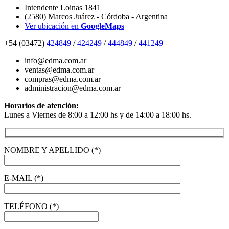
Intendente Loinas 1841
(2580) Marcos Juárez - Córdoba - Argentina
Ver ubicación en
GoogleMaps
+54 (03472)
424849
/
424249
/
444849
/
441249
info@edma.com.ar
ventas@edma.com.ar
compras@edma.com.ar
administracion@edma.com.ar
Horarios de atención:
Lunes a Viernes de 8:00 a 12:00 hs y de 14:00 a 18:00 hs.
NOMBRE Y APELLIDO (*)
E-MAIL (*)
TELÉFONO (*)