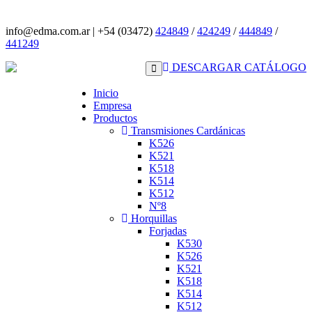
info@edma.com.ar
|
+54 (03472)
424849
/
424249
/
444849
/
441249
DESCARGAR CATÁLOGO
Inicio
Empresa
Productos
Transmisiones Cardánicas
K526
K521
K518
K514
K512
Nº8
Horquillas
Forjadas
K530
K526
K521
K518
K514
K512