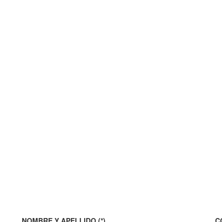
NOMBRE Y APELLIDO (*)
C