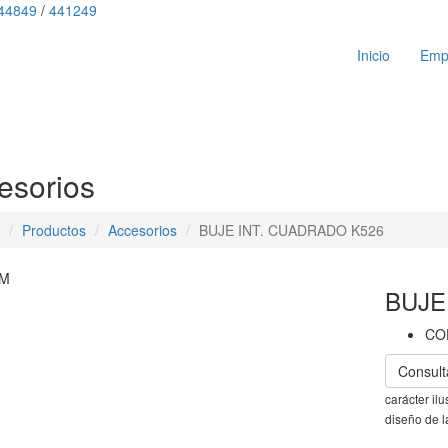
44849
/
441249
Inicio
Emp
esorios
Productos
Accesorios
BUJE INT. CUADRADO K526
M
BUJE
CO
Consult
carácter il
diseño de l