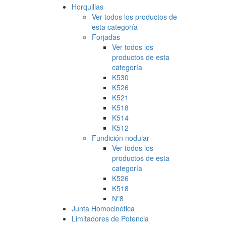
Horquillas
Ver todos los productos de
esta categoría
Forjadas
Ver todos los
productos de esta
categoría
K530
K526
K521
K518
K514
K512
Fundición nodular
Ver todos los
productos de esta
categoría
K526
K518
Nº8
Junta Homocinética
Limitadores de Potencia