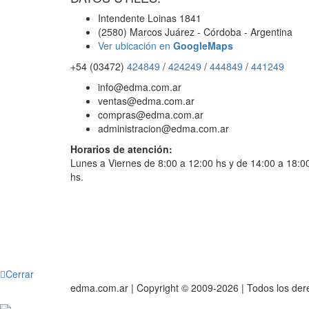
Intendente Loinas 1841
(2580) Marcos Juárez - Córdoba - Argentina
Ver ubicación en
GoogleMaps
+54 (03472)
424849
/
424249
/
444849
/
441249
info@edma.com.ar
ventas@edma.com.ar
compras@edma.com.ar
administracion@edma.com.ar
Horarios de atención:
Lunes a Viernes de 8:00 a 12:00 hs y de 14:00 a 18:0
hs.
Cerrar
edma.com.ar | Copyright © 2009-2026 | Todos los de