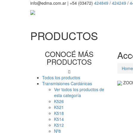
info@edma.com.ar
|
+54 (03472)
424849
/
424249
/
4
PRODUCTOS
CONOCÉ MÁS
Acc
PRODUCTOS
Home
Todos los productos
ZOO
Transmisiones Cardánicas
Ver todos los productos de
esta categoría
K526
K521
K518
K514
K512
Nº8