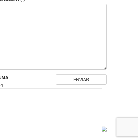
UMÁ
+4