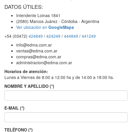
DATOS ÚTILES:
Intendente Loinas 1841
(2580) Marcos Juárez - Córdoba - Argentina
Ver ubicación en
GoogleMaps
+54 (03472)
424849
/
424249
/
444849
/
441249
info@edma.com.ar
ventas@edma.com.ar
compras@edma.com.ar
administracion@edma.com.ar
Horarios de atención:
Lunes a Viernes de 8:00 a 12:00 hs y de 14:00 a 18:00 hs.
NOMBRE Y APELLIDO (*)
E-MAIL (*)
TELÉFONO (*)