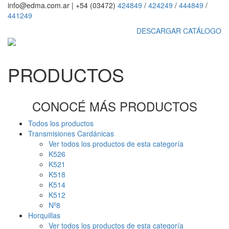
info@edma.com.ar
|
+54 (03472)
424849
/
424249
/
444849
/
441249
DESCARGAR CATÁLOGO
PRODUCTOS
CONOCÉ MÁS PRODUCTOS
Todos los productos
Transmisiones Cardánicas
Ver todos los productos de esta categoría
K526
K521
K518
K514
K512
Nº8
Horquillas
Ver todos los productos de esta categoría