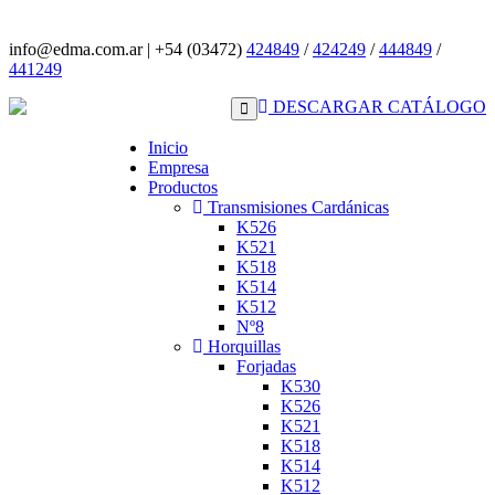
info@edma.com.ar
|
+54 (03472)
424849
/
424249
/
444849
/
441249
DESCARGAR CATÁLOGO
Inicio
Empresa
Productos
Transmisiones Cardánicas
K526
K521
K518
K514
K512
Nº8
Horquillas
Forjadas
K530
K526
K521
K518
K514
K512