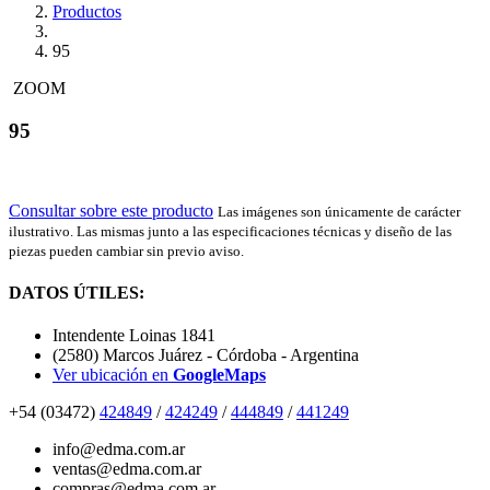
Productos
95
ZOOM
95
Consultar sobre este producto
Las imágenes son únicamente de carácter
ilustrativo. Las mismas junto a las especificaciones técnicas y diseño de las
piezas pueden cambiar sin previo aviso.
DATOS ÚTILES:
Intendente Loinas 1841
(2580) Marcos Juárez - Córdoba - Argentina
Ver ubicación en
GoogleMaps
+54 (03472)
424849
/
424249
/
444849
/
441249
info@edma.com.ar
ventas@edma.com.ar
compras@edma.com.ar