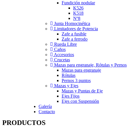
Fundición nodular
K526
K518
Nº8
Junta Homocinética
Limitadores de Potencia
Zafe a fusible
Zafe a ferrodo
Rueda Libre
Caños
Accesorios
Crucetas
Mazas para engranaje, Rótulas y Pernos
Mazas para engranaje
Rótulas
Pernos 3 puntos
Mazas y Ejes
Mazas y Puntas de Eje
Ejes Fijos
Ejes con Suspensión
Galería
Contacto
PRODUCTOS