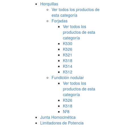
Horquillas
Ver todos los productos de
esta categoría
Forjadas
Ver todos los
productos de esta
categoría
K530
K526
K521
K518
K514
K512
Fundición nodular
Ver todos los
productos de esta
categoría
K526
K518
Nº8
Junta Homocinética
Limitadores de Potencia