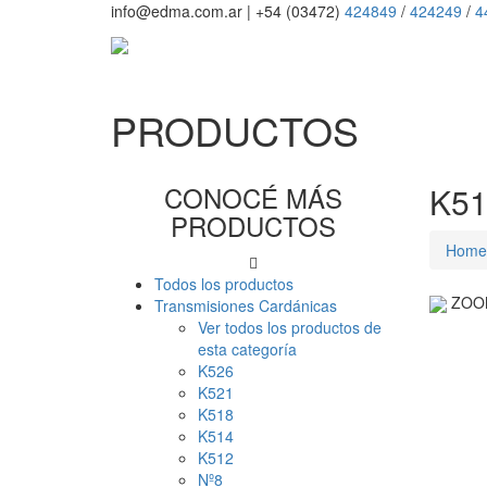
info@edma.com.ar
|
+54 (03472)
424849
/
424249
/
4
PRODUCTOS
CONOCÉ MÁS
K51
PRODUCTOS
Home
Todos los productos
ZOO
Transmisiones Cardánicas
Ver todos los productos de
esta categoría
K526
K521
K518
K514
K512
Nº8