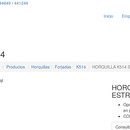
44849
/
441249
Inicio
Emp
4
Productos
Horquillas
Forjadas
K514
HORQUILLA K514 S/
M
HORQ
ESTRI
Opc
en 
COD
Consult