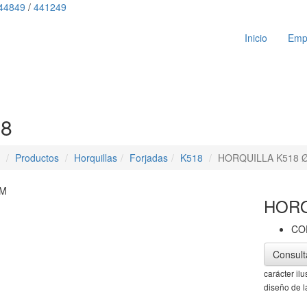
44849
/
441249
Inicio
Emp
8
Productos
Horquillas
Forjadas
K518
HORQUILLA K518 Ø
M
HORQ
CO
Consult
carácter il
diseño de l