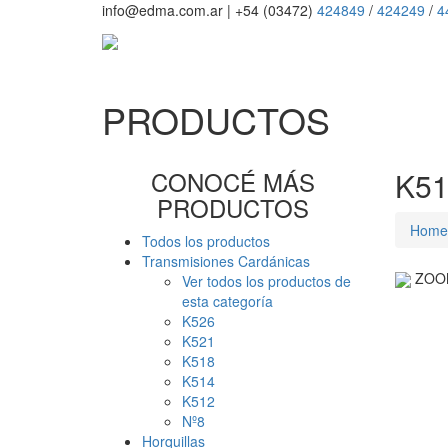
info@edma.com.ar
|
+54 (03472)
424849
/
424249
/
4
PRODUCTOS
CONOCÉ MÁS
K51
PRODUCTOS
Home
Todos los productos
Transmisiones Cardánicas
ZOO
Ver todos los productos de
esta categoría
K526
K521
K518
K514
K512
Nº8
Horquillas