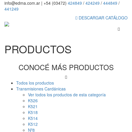
info@edma.com.ar
|
+54 (03472)
424849
/
424249
/
444849
/
441249
DESCARGAR CATÁLOGO
PRODUCTOS
CONOCÉ MÁS PRODUCTOS
Todos los productos
Transmisiones Cardánicas
Ver todos los productos de esta categoría
K526
K521
K518
K514
K512
Nº8