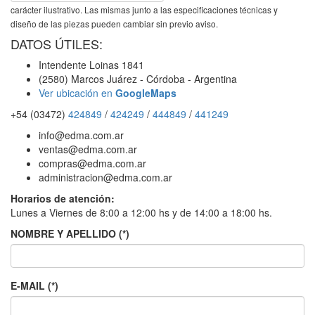
carácter ilustrativo. Las mismas junto a las especificaciones técnicas y
diseño de las piezas pueden cambiar sin previo aviso.
DATOS ÚTILES:
Intendente Loinas 1841
(2580) Marcos Juárez - Córdoba - Argentina
Ver ubicación en
GoogleMaps
+54 (03472)
424849
/
424249
/
444849
/
441249
info@edma.com.ar
ventas@edma.com.ar
compras@edma.com.ar
administracion@edma.com.ar
Horarios de atención:
Lunes a Viernes de 8:00 a 12:00 hs y de 14:00 a 18:00 hs.
NOMBRE Y APELLIDO (*)
E-MAIL (*)