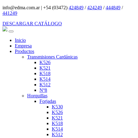
info@edma.com.ar
|
+54 (03472)
424849
/
424249
/
444849
/
441249
DESCARGAR CATÁLOGO
Inicio
Empresa
Productos
Transmisiones Cardánicas
K526
K521
K518
K514
K512
Nº8
Horquillas
Forjadas
K530
K526
K521
K518
K514
K512