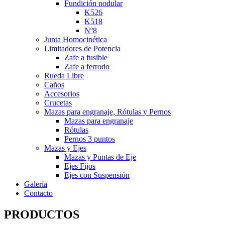
Fundición nodular
K526
K518
Nº8
Junta Homocinética
Limitadores de Potencia
Zafe a fusible
Zafe a ferrodo
Rueda Libre
Caños
Accesorios
Crucetas
Mazas para engranaje, Rótulas y Pernos
Mazas para engranaje
Rótulas
Pernos 3 puntos
Mazas y Ejes
Mazas y Puntas de Eje
Ejes Fijos
Ejes con Suspensión
Galería
Contacto
PRODUCTOS