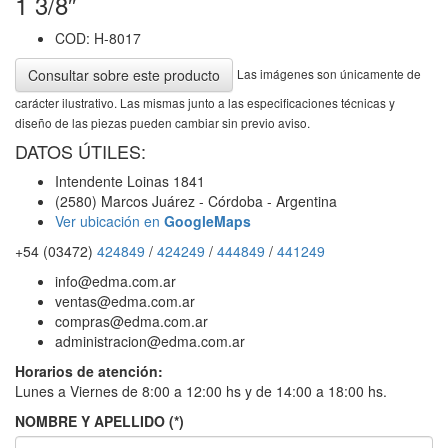
1 3/8″
COD: H-8017
Las imágenes son únicamente de
Consultar sobre este producto
carácter ilustrativo. Las mismas junto a las especificaciones técnicas y
diseño de las piezas pueden cambiar sin previo aviso.
DATOS ÚTILES:
Intendente Loinas 1841
(2580) Marcos Juárez - Córdoba - Argentina
Ver ubicación en
GoogleMaps
+54 (03472)
424849
/
424249
/
444849
/
441249
info@edma.com.ar
ventas@edma.com.ar
compras@edma.com.ar
administracion@edma.com.ar
Horarios de atención:
Lunes a Viernes de 8:00 a 12:00 hs y de 14:00 a 18:00 hs.
NOMBRE Y APELLIDO (*)