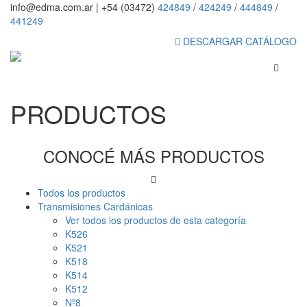
info@edma.com.ar
|
+54 (03472)
424849
/
424249
/
444849
/
441249
DESCARGAR CATÁLOGO
PRODUCTOS
CONOCÉ MÁS PRODUCTOS
Todos los productos
Transmisiones Cardánicas
Ver todos los productos de esta categoría
K526
K521
K518
K514
K512
Nº8