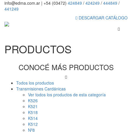
info@edma.com.ar
|
+54 (03472)
424849
/
424249
/
444849
/
441249
DESCARGAR CATÁLOGO
PRODUCTOS
CONOCÉ MÁS PRODUCTOS
Todos los productos
Transmisiones Cardánicas
Ver todos los productos de esta categoría
K526
K521
K518
K514
K512
Nº8