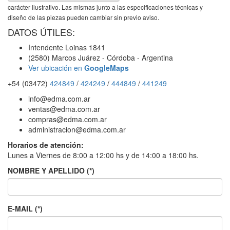
carácter ilustrativo. Las mismas junto a las especificaciones técnicas y
diseño de las piezas pueden cambiar sin previo aviso.
DATOS ÚTILES:
Intendente Loinas 1841
(2580) Marcos Juárez - Córdoba - Argentina
Ver ubicación en
GoogleMaps
+54 (03472)
424849
/
424249
/
444849
/
441249
info@edma.com.ar
ventas@edma.com.ar
compras@edma.com.ar
administracion@edma.com.ar
Horarios de atención:
Lunes a Viernes de 8:00 a 12:00 hs y de 14:00 a 18:00 hs.
NOMBRE Y APELLIDO (*)
E-MAIL (*)