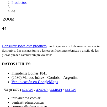
Productos
44
ZOOM
44
Consultar sobre este producto
Las imágenes son únicamente de carácter
ilustrativo. Las mismas junto a las especificaciones técnicas y diseño de las
piezas pueden cambiar sin previo aviso.
DATOS ÚTILES:
Intendente Loinas 1841
(2580) Marcos Juárez - Córdoba - Argentina
Ver ubicación en
GoogleMaps
+54 (03472)
424849
/
424249
/
444849
/
441249
info@edma.com.ar
ventas@edma.com.ar
compras@edma.com.ar