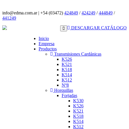
info@edma.com.ar
|
+54 (03472)
424849
/
424249
/
444849
/
441249
DESCARGAR CATÁLOGO
Inicio
Empresa
Productos
Transmisiones Cardánicas
K526
K521
K518
K514
K512
Nº8
Horquillas
Forjadas
K530
K526
K521
K518
K514
K512