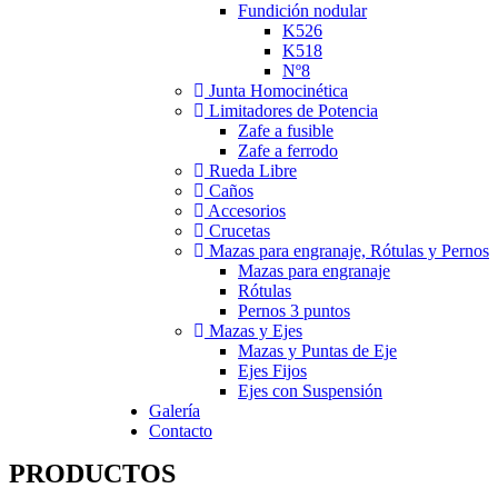
Fundición nodular
K526
K518
Nº8
Junta Homocinética
Limitadores de Potencia
Zafe a fusible
Zafe a ferrodo
Rueda Libre
Caños
Accesorios
Crucetas
Mazas para engranaje, Rótulas y Pernos
Mazas para engranaje
Rótulas
Pernos 3 puntos
Mazas y Ejes
Mazas y Puntas de Eje
Ejes Fijos
Ejes con Suspensión
Galería
Contacto
PRODUCTOS