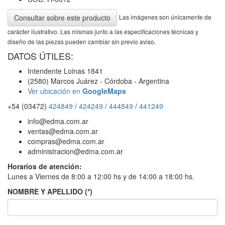
Las imágenes son únicamente de
Consultar sobre este producto
carácter ilustrativo. Las mismas junto a las especificaciones técnicas y
diseño de las piezas pueden cambiar sin previo aviso.
DATOS ÚTILES:
Intendente Loinas 1841
(2580) Marcos Juárez - Córdoba - Argentina
Ver ubicación en
GoogleMaps
+54 (03472)
424849
/
424249
/
444849
/
441249
info@edma.com.ar
ventas@edma.com.ar
compras@edma.com.ar
administracion@edma.com.ar
Horarios de atención:
Lunes a Viernes de 8:00 a 12:00 hs y de 14:00 a 18:00 hs.
NOMBRE Y APELLIDO (*)