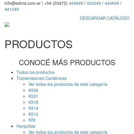
info@edma.com.ar
|
+54 (03472)
424849
/
424249
/
444849
/
441249
DESCARGAR CATÁLOGO
PRODUCTOS
CONOCÉ MÁS PRODUCTOS
Todos los productos
Transmisiones Cardánicas
Ver todos los productos de esta categoría
K526
K521
K518
K514
K512
Nº8
Horquillas
Ver todos los productos de esta categoría