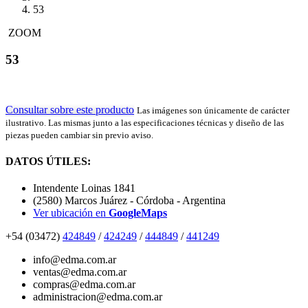
53
ZOOM
53
Consultar sobre este producto
Las imágenes son únicamente de carácter
ilustrativo. Las mismas junto a las especificaciones técnicas y diseño de las
piezas pueden cambiar sin previo aviso.
DATOS ÚTILES:
Intendente Loinas 1841
(2580) Marcos Juárez - Córdoba - Argentina
Ver ubicación en
GoogleMaps
+54 (03472)
424849
/
424249
/
444849
/
441249
info@edma.com.ar
ventas@edma.com.ar
compras@edma.com.ar
administracion@edma.com.ar