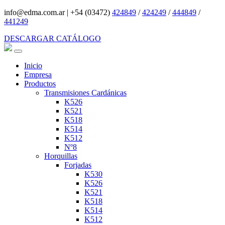
info@edma.com.ar
|
+54 (03472)
424849
/
424249
/
444849
/
441249
DESCARGAR CATÁLOGO
Inicio
Empresa
Productos
Transmisiones Cardánicas
K526
K521
K518
K514
K512
Nº8
Horquillas
Forjadas
K530
K526
K521
K518
K514
K512