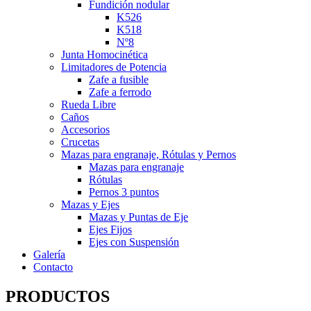
Fundición nodular
K526
K518
Nº8
Junta Homocinética
Limitadores de Potencia
Zafe a fusible
Zafe a ferrodo
Rueda Libre
Caños
Accesorios
Crucetas
Mazas para engranaje, Rótulas y Pernos
Mazas para engranaje
Rótulas
Pernos 3 puntos
Mazas y Ejes
Mazas y Puntas de Eje
Ejes Fijos
Ejes con Suspensión
Galería
Contacto
PRODUCTOS