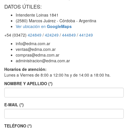
DATOS ÚTILES:
Intendente Loinas 1841
(2580) Marcos Juárez - Córdoba - Argentina
Ver ubicación en
GoogleMaps
+54 (03472)
424849
/
424249
/
444849
/
441249
info@edma.com.ar
ventas@edma.com.ar
compras@edma.com.ar
administracion@edma.com.ar
Horarios de atención:
Lunes a Viernes de 8:00 a 12:00 hs y de 14:00 a 18:00 hs.
NOMBRE Y APELLIDO (*)
E-MAIL (*)
TELÉFONO (*)