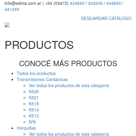
info@edma.com.ar
|
+54 (03472)
424849
/
424249
/
444849
/
441249
DESCARGAR CATÁLOGO
PRODUCTOS
CONOCÉ MÁS PRODUCTOS
Todos los productos
Transmisiones Cardánicas
Ver todos los productos de esta categoría
K526
K521
K518
K514
K512
Nº8
Horquillas
Ver todos los productos de esta categoría