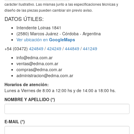
carácter ilustrativo. Las mismas junto a las especificaciones técnicas y
diseño de las piezas pueden cambiar sin previo aviso.
DATOS ÚTILES:
Intendente Loinas 1841
(2580) Marcos Juárez - Córdoba - Argentina
Ver ubicación en
GoogleMaps
+54 (03472)
424849
/
424249
/
444849
/
441249
info@edma.com.ar
ventas@edma.com.ar
compras@edma.com.ar
administracion@edma.com.ar
Horarios de atención:
Lunes a Viernes de 8:00 a 12:00 hs y de 14:00 a 18:00 hs.
NOMBRE Y APELLIDO (*)
E-MAIL (*)