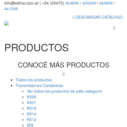
info@edma.com.ar
|
+54 (03472)
424849
/
424249
/
444849
/
441249
DESCARGAR CATÁLOGO
PRODUCTOS
CONOCÉ MÁS PRODUCTOS
Todos los productos
Transmisiones Cardánicas
Ver todos los productos de esta categoría
K526
K521
K518
K514
K512
Nº8