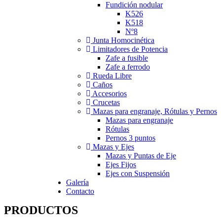
Fundición nodular
K526
K518
Nº8
Junta Homocinética
Limitadores de Potencia
Zafe a fusible
Zafe a ferrodo
Rueda Libre
Caños
Accesorios
Crucetas
Mazas para engranaje, Rótulas y Pernos
Mazas para engranaje
Rótulas
Pernos 3 puntos
Mazas y Ejes
Mazas y Puntas de Eje
Ejes Fijos
Ejes con Suspensión
Galería
Contacto
PRODUCTOS