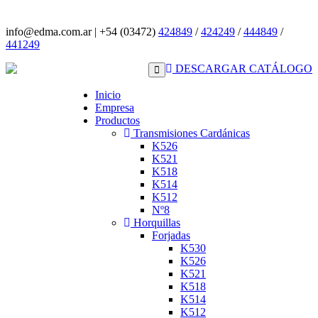
info@edma.com.ar
|
+54 (03472)
424849
/
424249
/
444849
/
441249
DESCARGAR CATÁLOGO
Inicio
Empresa
Productos
Transmisiones Cardánicas
K526
K521
K518
K514
K512
Nº8
Horquillas
Forjadas
K530
K526
K521
K518
K514
K512