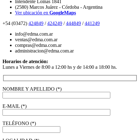
Intendente Loinas 1841
(2580) Marcos Juárez - Córdoba - Argentina
Ver ubicación en
GoogleMaps
+54 (03472)
424849
/
424249
/
444849
/
441249
info@edma.com.ar
ventas@edma.com.ar
compras@edma.com.ar
administracion@edma.com.ar
Horarios de atención:
Lunes a Viernes de 8:00 a 12:00 hs y de 14:00 a 18:00 hs.
NOMBRE Y APELLIDO (*)
E-MAIL (*)
TELÉFONO (*)