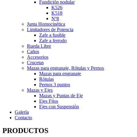
Fundición nodular
K526
K518
Nº8
Junta Homocinética
Limitadores de Potencia
Zafe a fusible
Zafe a ferrodo
Rueda Libre
Caños
Accesorios
Crucetas
Mazas para engranaje, Rótulas y Pernos
Mazas para engranaje
Rótulas
Pernos 3 puntos
Mazas y Ejes
Mazas y Puntas de Eje
Ejes Fijos
Ejes con Suspensión
Galería
Contacto
PRODUCTOS