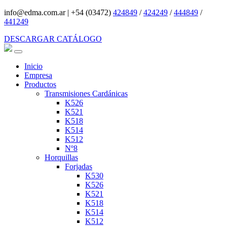
info@edma.com.ar
|
+54 (03472)
424849
/
424249
/
444849
/
441249
DESCARGAR CATÁLOGO
Inicio
Empresa
Productos
Transmisiones Cardánicas
K526
K521
K518
K514
K512
Nº8
Horquillas
Forjadas
K530
K526
K521
K518
K514
K512