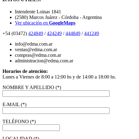
Intendente Loinas 1841
(2580) Marcos Juárez - Córdoba - Argentina
Ver ubicación en
GoogleMaps
+54 (03472)
424849
/
424249
/
444849
/
441249
info@edma.com.ar
ventas@edma.com.ar
compras@edma.com.ar
administracion@edma.com.ar
Horarios de atención:
Lunes a Viernes de 8:00 a 12:00 hs y de 14:00 a 18:00 hs.
NOMBRE Y APELLIDO (*)
E-MAIL (*)
TELÉFONO (*)
LOCALIDAD (*)