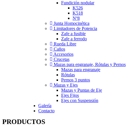
Fundición nodular
K526
K518
Nº8
Junta Homocinética
Limitadores de Potencia
Zafe a fusible
Zafe a ferrodo
Rueda Libre
Caños
Accesorios
Crucetas
Mazas para engranaje, Rótulas y Pernos
Mazas para engranaje
Rótulas
Pernos 3 puntos
Mazas y Ejes
Mazas y Puntas de Eje
Ejes Fijos
Ejes con Suspensión
Galería
Contacto
PRODUCTOS