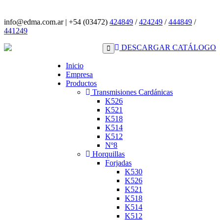
info@edma.com.ar
|
+54 (03472)
424849
/
424249
/
444849
/
441249
DESCARGAR CATÁLOGO
Inicio
Empresa
Productos
Transmisiones Cardánicas
K526
K521
K518
K514
K512
Nº8
Horquillas
Forjadas
K530
K526
K521
K518
K514
K512