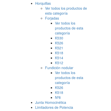
Horquillas
Ver todos los productos de
esta categoría
Forjadas
Ver todos los
productos de esta
categoría
K530
K526
K521
K518
K514
K512
Fundición nodular
Ver todos los
productos de esta
categoría
K526
K518
Nº8
Junta Homocinética
Limitadores de Potencia