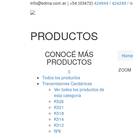
info@edma.com.ar
|
+54 (03472)
424849
/
424249
/
4
PRODUCTOS
CONOCÉ MÁS
Home
PRODUCTOS
ZOOM
Todos los productos
Transmisiones Cardánicas
Ver todos los productos de
esta categoría
K526
K521
K518
K514
K512
Nº8