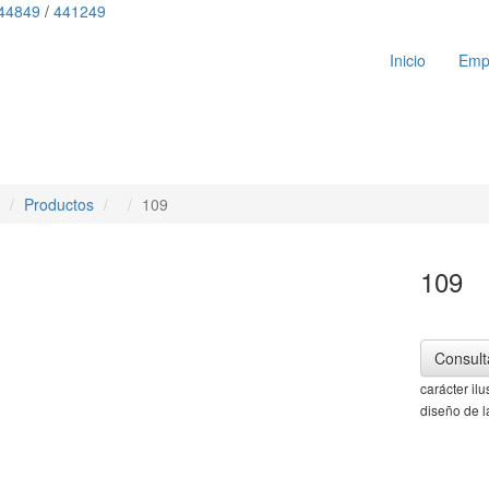
44849
/
441249
Inicio
Emp
Productos
109
109
Consult
carácter il
diseño de l