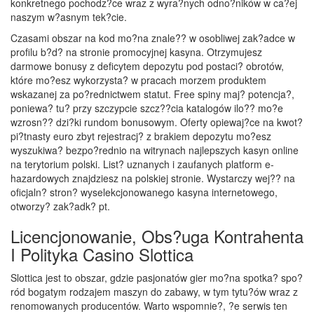
konkretnego pochodz?ce wraz z wyra?nych odno?ników w ca?ej
naszym w?asnym tek?cie.
Czasami obszar na kod mo?na znale?? w osobliwej zak?adce w
profilu b?d? na stronie promocyjnej kasyna. Otrzymujesz
darmowe bonusy z deficytem depozytu pod postaci? obrotów,
które mo?esz wykorzysta? w pracach morzem produktem
wskazanej za po?rednictwem statut. Free spiny maj? potencja?,
poniewa? tu? przy szczypcie szcz??cia katalogów ilo?? mo?e
wzrosn?? dzi?ki rundom bonusowym. Oferty opiewaj?ce na kwot?
pi?tnasty euro zbyt rejestracj? z brakiem depozytu mo?esz
wyszukiwa? bezpo?rednio na witrynach najlepszych kasyn online
na terytorium polski. List? uznanych i zaufanych platform e-
hazardowych znajdziesz na polskiej stronie. Wystarczy wej?? na
oficjaln? stron? wyselekcjonowanego kasyna internetowego,
otworzy? zak?adk? pt.
Licencjonowanie, Obs?uga Kontrahenta
I Polityka Casino Slottica
Slottica jest to obszar, gdzie pasjonatów gier mo?na spotka? spo?
ród bogatym rodzajem maszyn do zabawy, w tym tytu?ów wraz z
renomowanych producentów. Warto wspomnie?, ?e serwis ten