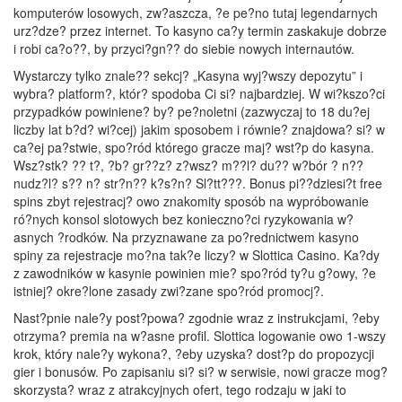
komputerów losowych, zw?aszcza, ?e pe?no tutaj legendarnych
urz?dze? przez internet. To kasyno ca?y termin zaskakuje dobrze
i robi ca?o??, by przyci?gn?? do siebie nowych internautów.
Wystarczy tylko znale?? sekcj? „Kasyna wyj?wszy depozytu” i
wybra? platform?, któr? spodoba Ci si? najbardziej. W wi?kszo?ci
przypadków powiniene? by? pe?noletni (zazwyczaj to 18 du?ej
liczby lat b?d? wi?cej) jakim sposobem i równie? znajdowa? si? w
ca?ej pa?stwie, spo?ród którego gracze maj? wst?p do kasyna.
Wsz?stk? ?? t?, ?b? gr??z? z?wsz? m??l? du?? w?bór ? n??
nudz?l? s?? n? str?n?? k?s?n? Sl?tt???. Bonus pi??dziesi?t free
spins zbyt rejestracj? owo znakomity sposób na wypróbowanie
ró?nych konsol slotowych bez konieczno?ci ryzykowania w?
asnych ?rodków. Na przyznawane za po?rednictwem kasyno
spiny za rejestracje mo?na tak?e liczy? w Slottica Casino. Ka?dy
z zawodników w kasynie powinien mie? spo?ród ty?u g?owy, ?e
istniej? okre?lone zasady zwi?zane spo?ród promocj?.
Nast?pnie nale?y post?powa? zgodnie wraz z instrukcjami, ?eby
otrzyma? premia na w?asne profil. Slottica logowanie owo 1-wszy
krok, który nale?y wykona?, ?eby uzyska? dost?p do propozycji
gier i bonusów. Po zapisaniu si? si? w serwisie, nowi gracze mog?
skorzysta? wraz z atrakcyjnych ofert, tego rodzaju w jaki to