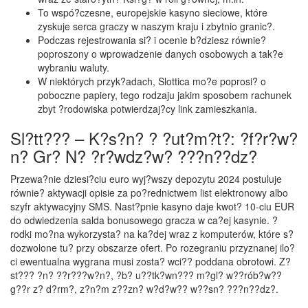
To wspó?czesne, europejskie kasyno sieciowe, które
zyskuje serca graczy w naszym kraju i zbytnio granic?.
Podczas rejestrowania si? i ocenie b?dziesz równie?
poproszony o wprowadzenie danych osobowych a tak?e
wybraniu waluty.
W niektórych przyk?adach, Slottica mo?e poprosi? o
poboczne papiery, tego rodzaju jakim sposobem rachunek
zbyt ?rodowiska potwierdzaj?cy link zamieszkania.
Sl?tt??? – K?s?n? ? ?ut?m?t?: ?f?r?w?
n? Gr? N? ?r?wdz?w? ???n??dz?
Przewa?nie dziesi?ciu euro wyj?wszy depozytu 2024 postuluje
równie? aktywacji opisie za po?rednictwem list elektronowy albo
szyfr aktywacyjny SMS. Nast?pnie kasyno daje kwot? 10-ciu EUR
do odwiedzenia salda bonusowego gracza w ca?ej kasynie. ?
rodki mo?na wykorzysta? na ka?dej wraz z komputerów, które s?
dozwolone tu? przy obszarze ofert. Po rozegraniu przyznanej ilo?
ci ewentualna wygrana musi zosta? wci?? poddana obrotowi. Z?
st??? ?n? ??r???w?n?, ?b? u??tk?wn??? m?gl? w??rób?w??
g??r z? d?rm?, z?n?m z??zn? w?d?w?? w??sn? ???n??dz?.