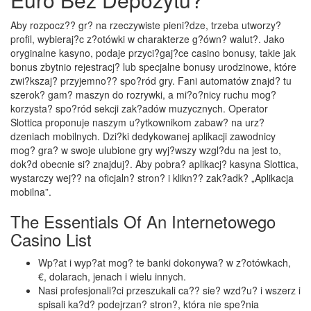
Aby rozpocz?? gr? na rzeczywiste pieni?dze, trzeba utworzy?
profil, wybieraj?c z?otówki w charakterze g?ówn? walut?. Jako
oryginalne kasyno, podaje przyci?gaj?ce casino bonusy, takie jak
bonus zbytnio rejestracj? lub specjalne bonusy urodzinowe, które
zwi?kszaj? przyjemno?? spo?ród gry. Fani automatów znajd? tu
szerok? gam? maszyn do rozrywki, a mi?o?nicy ruchu mog?
korzysta? spo?ród sekcji zak?adów muzycznych. Operator
Slottica proponuje naszym u?ytkownikom zabaw? na urz?
dzeniach mobilnych. Dzi?ki dedykowanej aplikacji zawodnicy
mog? gra? w swoje ulubione gry wyj?wszy wzgl?du na jest to,
dok?d obecnie si? znajduj?. Aby pobra? aplikacj? kasyna Slottica,
wystarczy wej?? na oficjaln? stron? i klikn?? zak?adk? „Aplikacja
mobilna”.
The Essentials Of An Internetowego
Casino List
Wp?at i wyp?at mog? te banki dokonywa? w z?otówkach,
€, dolarach, jenach i wielu innych.
Nasi profesjonali?ci przeszukali ca?? sie? wzd?u? i wszerz i
spisali ka?d? podejrzan? stron?, która nie spe?nia