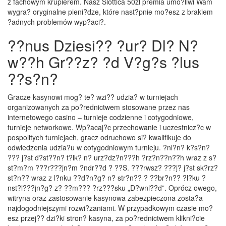
z fachowym krupierem. Nasz Slottica 50zl premia umo?liwi Wam
wygra? oryginalne pieni?dze, które nast?pnie mo?esz z brakiem
?adnych problemów wyp?aci?.
??nus Dziesi?? ?ur? Dl? N?
w??h Gr??z? ?d V?g?s ?lus
??s?n?
Gracze kasynowi mog? te? wzi?? udzia? w turniejach
organizowanych za po?rednictwem stosowane przez nas
internetowego casino – turnieje codzienne i cotygodniowe,
turnieje networkowe. Wp?acaj?c przechowanie i uczestnicz?c w
pospolitych turniejach, gracz odruchowo si? kwalifikuje do
odwiedzenia udzia?u w cotygodniowym turnieju. ?nl?n? k?s?n?
??? j?st d?st??n? t?lk? n? urz?dz?n???h ?rz?n??n??h wraz z s?
st?m?m ???r???jn?m ?ndr??d ? ??S. ???rwsz? ???j? j?st sk?rz?
st?n?? wraz z l?nku ??d?n?g? n? str?n?? ? ??br?n?? ?l?ku ?
nst?l???jn?g? z? ??m??? ?rz???sku „D?wnl??d”. Oprócz owego,
witryna oraz zastosowanie kasynowa zabezpieczona zosta?a
najdogodniejszymi rozwi?zaniami. W przypadkowym czasie mo?
esz przej?? dzi?ki stron? kasyna, za po?rednictwem klikni?cie