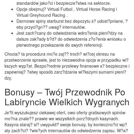
standardów jako?ci i bezpiecze?stwa na sektorze.
Opcje obejmuj? Virtual Futbol , Virtual Horse Racing i
Virtual Greyhound Racing .
Darmowe spiny starburst bez depozytu s? udost?pniane, ?
eby przyci?gn?? uwag? internautów.
Jest zach?cany do odwiedzenia wdro?enia pieni?dzy na
dalsze zak?ady b?d? do odwiedzenia z?o?enia wniosku o
pierwotnego przekazanie do swych referencji.
Chocia? ta procedura mo?e zaj?? troch? wi?cej okresu na
przetworzenie sprawie, jest to niezawodna opcja w przypadku wi?
kszych wyp?at. Bezpo?rednie przelewy finansowe s? bezpieczne i
zapewniaj? ?atwy sposób zarz?dzania wi?kszymi sumami pieni?
dzy.
Bonusy – Twój Przewodnik Po
Labiryncie Wielkich Wygranych
Je?li wyszukujesz ciekawej ofert, owo oferty gratisowych spinów
mo?na znale?? prawie we wszystkich porz?dnych kasynach.
Kasyna staraj? si? uwypukli? swoje bonusy, by konieczno?ci wp?
aty zach?ci? ?wie?ych internautów do odwiedzenia zapisu. W?a?