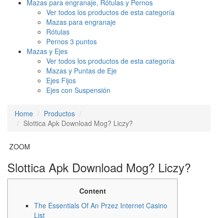
Mazas para engranaje, Rótulas y Pernos
Ver todos los productos de esta categoría
Mazas para engranaje
Rótulas
Pernos 3 puntos
Mazas y Ejes
Ver todos los productos de esta categoría
Mazas y Puntas de Eje
Ejes Fijos
Ejes con Suspensión
Home
Productos
Slottica Apk Download Mog? Liczy?
ZOOM
Slottica Apk Download Mog? Liczy?
Content
The Essentials Of An Przez Internet Casino
List