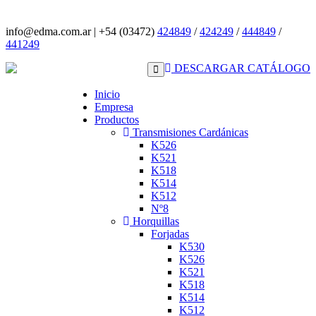
info@edma.com.ar
|
+54 (03472)
424849
/
424249
/
444849
/
441249
DESCARGAR CATÁLOGO
Inicio
Empresa
Productos
Transmisiones Cardánicas
K526
K521
K518
K514
K512
Nº8
Horquillas
Forjadas
K530
K526
K521
K518
K514
K512