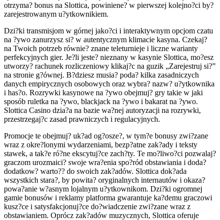
otrzyma? bonus na Slottica, powiniene? w pierwszej kolejno?ci by?
zarejestrowanym u?ytkownikiem.
Dzi?ki transmisjom w górnej jako?ci i interaktywnym opcjom czatu
na ?ywo zanurzysz si? w autentycznym klimacie kasyna. Czekaj?
na Twoich potrzeb równie? znane teleturnieje i liczne warianty
perfekcyjnych gier. Je?li jeste? nieznany w kasynie Slottica, mo?esz
utworzy? rachunek rozliczeniowy klikaj?c na guzik „Zarejestruj si?”
na stronie g?ównej. B?dziesz musia? poda? kilka zasadniczych
danych empirycznych osobowych oraz wybra? nazw? u?ytkownika
i has?o. Rozrywki kasynowe na ?ywo obejmuj? gry takie w jaki
sposób ruletka na ?ywo, blackjack na ?ywo i bakarat na ?ywo.
Slottica Casino dzia?a na bazie wa?nej autoryzacji na rozrywki,
przestrzegaj?c zasad prawniczych i regulacyjnych.
Promocje te obejmuj? uk?ad og?osze?, w tym?e bonusy zwi?zane
wraz z okre?lonymi wydarzeniami, bezp?atne zak?ady i teksty
stawek, a tak?e ró?ne ekscytuj?ce zach?ty. Te mo?liwo?ci pozwalaj?
graczom urozmaici? swoje wra?enia spo?ród obstawiania i doda?
dodatkow? warto?? do swoich zak?adów. Slottica dok?ada
wszystkich stara?, by powita? oryginalnych internautów i okaza?
powa?anie w?asnym lojalnym u?ytkownikom. Dzi?ki ogromnej
gamie bonusów i reklamy platforma gwarantuje ka?demu graczowi
kusz?ce i satysfakcjonuj?ce do?wiadczenie zwi?zane wraz z
obstawianiem. Oprócz zak?adów muzycznych, Slottica oferuje