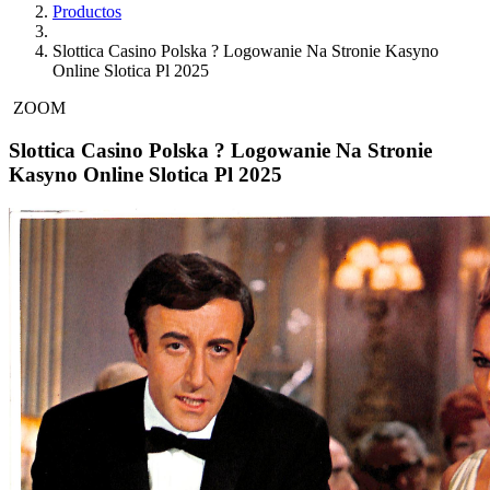
Productos
Slottica Casino Polska ? Logowanie Na Stronie Kasyno
Online Slotica Pl 2025
ZOOM
Slottica Casino Polska ? Logowanie Na Stronie
Kasyno Online Slotica Pl 2025