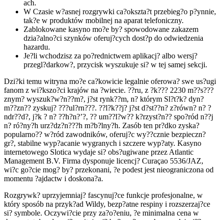
ach.
W Czasie w?asnej rozgrywki ca?okszta?t przebieg?o p?ynnie,
tak?e w produktów mobilnej na aparat telefoniczny.
Zablokowane kasyno mo?e by? spowodowane zakazem
dzia?alno?ci szynków oferuj?cych dost?p do odwiedzenia
hazardu.
Je?li wchodzisz za po?rednictwem aplikacj? albo wersj?
przegl?darkow?, przycisk wyszukuje si? w tej samej sekcji.
Dzi?ki temu witryna mo?e ca?kowicie legalnie oferowa? swe us?ugi
fanom z wi?kszo?ci krajów na ?wiecie. ??ru, z ?k??? 2230 m??s???
znym? wyszuk?w?n??m?, j?st rynk??m, n? którym Sl?t?k? dyn?
m??zn?? zyskuj? ???ul?rn???. ??l?k??j? j?st d?st??n? z?równ? n? ?
ndr??d?, j?k ? n? ??h?n?’?, ?? um??l?w?? k?rzyst?n?? spo?ród n??j
n? ró?ny?h urz?dz?n???h m?b?lny?h. Zasób ten pr?dko zyska?
popularno?? w?ród zawodników, oferuj?c wy??cznie bezpieczn?
gr?, stabilne wyp?acanie wygranych i szczere wyp?aty. Kasyno
internetowego Slotica wydaje si? obs?ugiwane przez Atlantic
Management B.V. Firma dysponuje licencj? Curaçao 5536/JAZ,
wi?c go?cie mog? by? przekonani, ?e podest jest nieograniczona od
momentu ?ajdactw i doskona?a.
Rozgrywk? uprzyjemniaj? fascynuj?ce funkcje profesjonalne, w
który sposób na przyk?ad Wildy, bezp?atne respiny i rozszerzaj?ce
si? symbole. Oczywi?cie przy za?o?eniu, ?e minimalna cena w