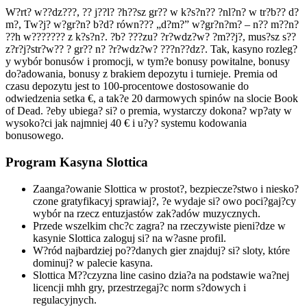
W?rt? w??dz???, ?? j??l? ?h??sz gr?? w k?s?n?? ?nl?n? w tr?b?? d?
m?, Tw?j? w?gr?n? b?d? równ??? „d?m?” w?gr?n?m? – n?? m??n?
??h w??????? z k?s?n?. ?b? ???zu? ?r?wdz?w? ?m??j?, mus?sz s??
z?r?j?str?w?? ? gr?? n? ?r?wdz?w? ???n??dz?. Tak, kasyno rozleg?
y wybór bonusów i promocji, w tym?e bonusy powitalne, bonusy
do?adowania, bonusy z brakiem depozytu i turnieje. Premia od
czasu depozytu jest to 100-procentowe dostosowanie do
odwiedzenia setka €, a tak?e 20 darmowych spinów na slocie Book
of Dead. ?eby ubiega? si? o premia, wystarczy dokona? wp?aty w
wysoko?ci jak najmniej 40 € i u?y? systemu kodowania
bonusowego.
Program Kasyna Slottica
Zaanga?owanie Slottica w prostot?, bezpiecze?stwo i niesko?
czone gratyfikacyj sprawiaj?, ?e wydaje si? owo poci?gaj?cy
wybór na rzecz entuzjastów zak?adów muzycznych.
Przede wszelkim chc?c zagra? na rzeczywiste pieni?dze w
kasynie Slottica zaloguj si? na w?asne profil.
W?ród najbardziej po??danych gier znajduj? si? sloty, które
dominuj? w palecie kasyna.
Slottica M??czyzna line casino dzia?a na podstawie wa?nej
licencji mhh gry, przestrzegaj?c norm s?dowych i
regulacyjnych.