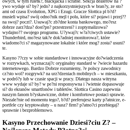
owych, w tym ruletk?, blackjacka i scrable. Sekcja dealerów na ?
ywo wydaje si? by? jedn? z najkorzystniejszych w bran?y, ze sto?
ami od czasu Evolution, XPG i Ezugi. Gracze Slottica pl b?d?
musieli wpisa? swój odno?nik mejl t polu, które si? pojawi i przej??
na swoj? poczt?. Usuwaj?c zb?dne konta bankowego, mo?esz
dobrze zarz?dza? dost?pn? przestrzeni? i zoptymalizowa?
wydajno?? swojego programu. U?ywaj?c w?a?ciwych ustawie?
Thunderbird, mo?esz tak?e dok?adniej monitorowa?, które
wiadomo?ci s? magazynowane lokalnie i które mog? zosta? usuni?
te.
Kasyno ??czy w sobie standardowe i innowacyjne do?wiadczenia
w rozrywkach, wyznaczaj?c oryginalny standard w ?wiecie hazardu
internetowego. Bardzo Dobrze rozumiemy, ?e polscy zawodnicy
cz?sto wol? rozgrywk? na urz?dzeniach mobilnych – w mieszkaniu,
w podró?y lub w czasie spacji w pracy. Dlatego nasza witryna
www wydaje si? by? w pe?ni responsywna i ?wietnie dopasowuje
si? do ekranów smartfonów i tabletów. Slottica Casino zapewnia
naszym fanom b?yskawiczne, dobre i komfortowe postaci sprawie.
Niezale?nie od momentu tego?, b?d? preferujesz karty p?atnicze, e-
portfele czy kryptowaluty – u nasz? firm? p?atno?ci przebiegaj?
sprawnie i bezproblemowo.
Kasyno Przechowanie Dziesi?ciu Z? –