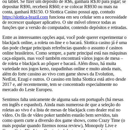
ou tablet. Se fizer um depósito de R$6, ganhará R$30 para jogar; se
depositar R$90, receberá R$60; e se colocar R$930 ou mais na
conta, ganhará R$150. O Slottica Casino possui app, contudo
https://slottica-brazil.com
funciona em seu celular sem a necessidade
de recrescer qualquer aplicativo. O site móvel oferece todas as
funções que a versão do computador, contendo depósitos e retiradas.
Entre as interessantes opções aqui, você pode querer experimentar o
blackjack online, a roleta on-line e o bacará. Slottica casino já é uma
das pode chegar principais referências quando o assunto é casinos
online brasileiros. Como sempre, a parte principal está nas máquinas
caça-níqueis, mas você também encontrará vários jogos de mesa –
de roleta e blackjack ao pôquer e bacará. Além disso, há muita
variedade nos jogos keno, raspadinhas online e muito ainda mais,
além do forte cassino ao vivo com game shows da Evolution,
NetEnt, Ezugi e outros. O cassino em linha Slottica está ativo desde
2017 e, até recentemente, tem se concentrado especialmente no
mercado do Leste Europeu.
Sentimos falta unicamente de alguma sala em português (há mesas
em inglês e espanhol). Ainda mais numerosa de que a seleção do
roletas ao vivo é a lista de mesas de blackjack com dealer real no
vídeo. Os fãs de vídeo poker também estarão bem servidos, tais
como quem curte a diversão dos game shows, como Crazy Time (o
mais popular quando fizemos nossa review), Monopoly Live e