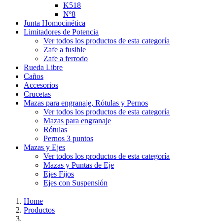
K518
Nº8
Junta Homocinética
Limitadores de Potencia
Ver todos los productos de esta categoría
Zafe a fusible
Zafe a ferrodo
Rueda Libre
Caños
Accesorios
Crucetas
Mazas para engranaje, Rótulas y Pernos
Ver todos los productos de esta categoría
Mazas para engranaje
Rótulas
Pernos 3 puntos
Mazas y Ejes
Ver todos los productos de esta categoría
Mazas y Puntas de Eje
Ejes Fijos
Ejes con Suspensión
Home
Productos