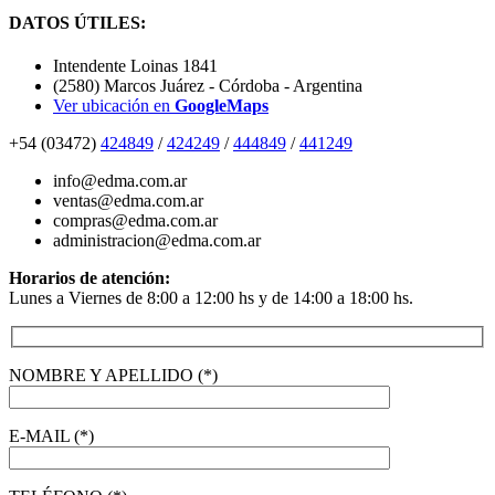
DATOS ÚTILES:
Intendente Loinas 1841
(2580) Marcos Juárez - Córdoba - Argentina
Ver ubicación en
GoogleMaps
+54 (03472)
424849
/
424249
/
444849
/
441249
info@edma.com.ar
ventas@edma.com.ar
compras@edma.com.ar
administracion@edma.com.ar
Horarios de atención:
Lunes a Viernes de 8:00 a 12:00 hs y de 14:00 a 18:00 hs.
NOMBRE Y APELLIDO (*)
E-MAIL (*)