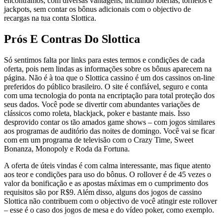
encontramos, com diversas vantagens, incluindo loterias, torneios e
jackpots, sem contar os bônus adicionais com o objectivo de
recargas na tua conta Slottica.
Prós E Contras Do Slottica
Só sentimos falta por links para estes termos e condições de cada
oferta, pois nem lindas as informações sobre os bônus aparecem na
página. Não é à toa que o Slottica cassino é um dos cassinos on-line
preferidos do público brasileiro. O site é confiável, seguro e conta
com uma tecnologia do ponta na encriptação para total proteção dos
seus dados. Você pode se divertir com abundantes variações de
clássicos como roleta, blackjack, poker e bastante mais. Isso
desprovido contar os tão amados game shows – com jogos similares
aos programas de auditório das noites de domingo. Você vai se ficar
com em um programa de televisão com o Crazy Time, Sweet
Bonanza, Monopoly e Roda da Fortuna.
A oferta de úteis vindas é com calma interessante, mas fique atento
aos teor e condições para uso do bônus. O rollover é de 45 vezes o
valor da bonificação e as apostas máximas em o cumprimento dos
requisitos são por R$9. Além disso, alguns dos jogos de cassino
Slottica não contribuem com o objectivo de você atingir este rollover
– esse é o caso dos jogos de mesa e do vídeo poker, como exemplo.