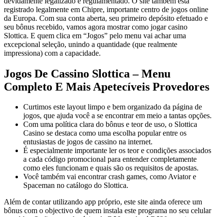
devidamente legalizado e regulamentado. O site também está
registrado legalmente em Chipre, importante centro de jogos online
da Europa. Com sua conta aberta, seu primeiro depósito efetuado e
seu bônus recebido, vamos agora mostrar como jogar casino
Slottica. E quem clica em “Jogos” pelo menu vai achar uma
excepcional seleção, unindo a quantidade (que realmente
impressiona) com a capacidade.
Jogos De Cassino Slottica – Menu
Completo E Mais Apetecíveis Provedores
Curtimos este layout limpo e bem organizado da página de
jogos, que ajuda você a se encontrar em meio a tantas opções.
Com uma política clara do bônus e teor de uso, o Slottica
Casino se destaca como uma escolha popular entre os
entusiastas de jogos de cassino na internet.
É especialmente importante ler os teor e condições associados
a cada código promocional para entender completamente
como eles funcionam e quais são os requisitos de apostas.
Você também vai encontrar crash games, como Aviator e
Spaceman no catálogo do Slottica.
Além de contar utilizando app próprio, este site ainda oferece um
bônus com o objectivo de quem instala este programa no seu celular