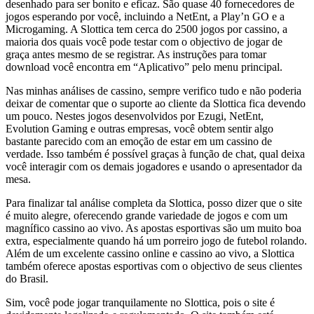
desenhado para ser bonito e eficaz. São quase 40 fornecedores de
jogos esperando por você, incluindo a NetEnt, a Play’n GO e a
Microgaming. A Slottica tem cerca do 2500 jogos por cassino, a
maioria dos quais você pode testar com o objectivo de jogar de
graça antes mesmo de se registrar. As instruções para tomar
download você encontra em “Aplicativo” pelo menu principal.
Nas minhas análises de cassino, sempre verifico tudo e não poderia
deixar de comentar que o suporte ao cliente da Slottica fica devendo
um pouco. Nestes jogos desenvolvidos por Ezugi, NetEnt,
Evolution Gaming e outras empresas, você obtem sentir algo
bastante parecido com an emoção de estar em um cassino de
verdade. Isso também é possível graças à função de chat, qual deixa
você interagir com os demais jogadores e usando o apresentador da
mesa.
Para finalizar tal análise completa da Slottica, posso dizer que o site
é muito alegre, oferecendo grande variedade de jogos e com um
magnífico cassino ao vivo. As apostas esportivas são um muito boa
extra, especialmente quando há um porreiro jogo de futebol rolando.
Além de um excelente cassino online e cassino ao vivo, a Slottica
também oferece apostas esportivas com o objectivo de seus clientes
do Brasil.
Sim, você pode jogar tranquilamente no Slottica, pois o site é