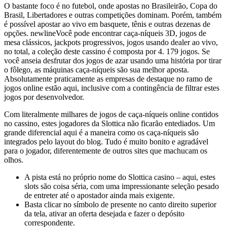
O bastante foco é no futebol, onde apostas no Brasileirão, Copa do
Brasil, Libertadores e outras competições dominam. Porém, também
é possível apostar ao vivo em basquete, tênis e outras dezenas de
opções. newlineVocê pode encontrar caça-níqueis 3D, jogos de
mesa clássicos, jackpots progressivos, jogos usando dealer ao vivo,
no total, a coleção deste cassino é composta por 4. 179 jogos. Se
você anseia desfrutar dos jogos de azar usando uma história por tirar
o fôlego, as máquinas caça-níqueis são sua melhor aposta.
Absolutamente praticamente as empresas de destaque no ramo de
jogos online estão aqui, inclusive com a contingência de filtrar estes
jogos por desenvolvedor.
Com literalmente milhares de jogos de caça-níqueis online contidos
no cassino, estes jogadores da Slottica não ficarão entediados. Um
grande diferencial aqui é a maneira como os caça-níqueis são
integrados pelo layout do blog. Tudo é muito bonito e agradável
para o jogador, diferentemente de outros sites que machucam os
olhos.
A pista está no próprio nome do Slottica casino – aqui, estes
slots são coisa séria, com uma impressionante seleção pesado
de entreter até o apostador ainda mais exigente.
Basta clicar no símbolo de presente no canto direito superior
da tela, ativar an oferta desejada e fazer o depósito
correspondente.