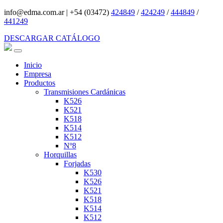
info@edma.com.ar
|
+54 (03472)
424849
/
424249
/
444849
/
441249
DESCARGAR CATÁLOGO
Inicio
Empresa
Productos
Transmisiones Cardánicas
K526
K521
K518
K514
K512
Nº8
Horquillas
Forjadas
K530
K526
K521
K518
K514
K512