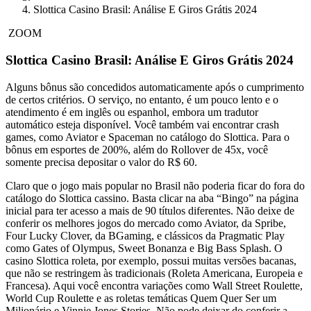
Slottica Casino Brasil: Análise E Giros Grátis 2024
ZOOM
Slottica Casino Brasil: Análise E Giros Grátis 2024
Alguns bônus são concedidos automaticamente após o cumprimento
de certos critérios. O serviço, no entanto, é um pouco lento e o
atendimento é em inglês ou espanhol, embora um tradutor
automático esteja disponível. Você também vai encontrar crash
games, como Aviator e Spaceman no catálogo do Slottica. Para o
bônus em esportes de 200%, além do Rollover de 45x, você
somente precisa depositar o valor do R$ 60.
Claro que o jogo mais popular no Brasil não poderia ficar do fora do
catálogo do Slottica cassino. Basta clicar na aba “Bingo” na página
inicial para ter acesso a mais de 90 títulos diferentes. Não deixe de
conferir os melhores jogos do mercado como Aviator, da Spribe,
Four Lucky Clover, da BGaming, e clássicos da Pragmatic Play
como Gates of Olympus, Sweet Bonanza e Big Bass Splash. O
casino Slottica roleta, por exemplo, possui muitas versões bacanas,
que não se restringem às tradicionais (Roleta Americana, Europeia e
Francesa). Aqui você encontra variações como Wall Street Roulette,
World Cup Roulette e as roletas temáticas Quem Quer Ser um
Milionário e Vinnie Jones Stories. Não pode deixar do conferir a