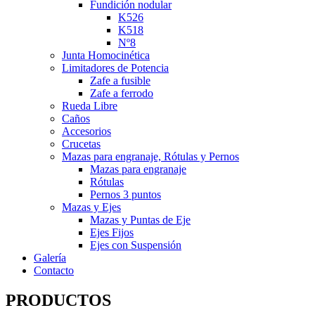
Fundición nodular
K526
K518
Nº8
Junta Homocinética
Limitadores de Potencia
Zafe a fusible
Zafe a ferrodo
Rueda Libre
Caños
Accesorios
Crucetas
Mazas para engranaje, Rótulas y Pernos
Mazas para engranaje
Rótulas
Pernos 3 puntos
Mazas y Ejes
Mazas y Puntas de Eje
Ejes Fijos
Ejes con Suspensión
Galería
Contacto
PRODUCTOS