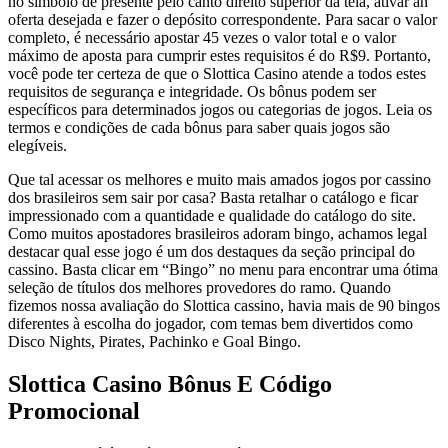
no símbolo de presente pelo canto direito superior da tela, ativar an
oferta desejada e fazer o depósito correspondente. Para sacar o valor
completo, é necessário apostar 45 vezes o valor total e o valor
máximo de aposta para cumprir estes requisitos é do R$9. Portanto,
você pode ter certeza de que o Slottica Casino atende a todos estes
requisitos de segurança e integridade. Os bônus podem ser
específicos para determinados jogos ou categorias de jogos. Leia os
termos e condições de cada bônus para saber quais jogos são
elegíveis.
Que tal acessar os melhores e muito mais amados jogos por cassino
dos brasileiros sem sair por casa? Basta retalhar o catálogo e ficar
impressionado com a quantidade e qualidade do catálogo do site.
Como muitos apostadores brasileiros adoram bingo, achamos legal
destacar qual esse jogo é um dos destaques da seção principal do
cassino. Basta clicar em “Bingo” no menu para encontrar uma ótima
seleção de títulos dos melhores provedores do ramo. Quando
fizemos nossa avaliação do Slottica cassino, havia mais de 90 bingos
diferentes à escolha do jogador, com temas bem divertidos como
Disco Nights, Pirates, Pachinko e Goal Bingo.
Slottica Casino Bônus E Código
Promocional