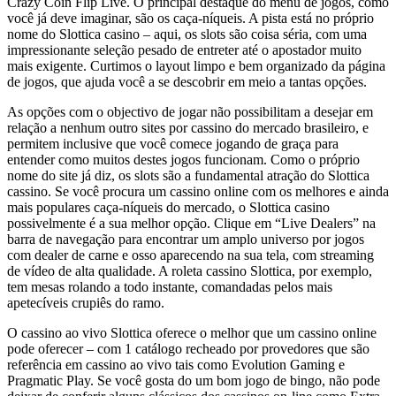
Crazy Coin Flip Live. O principal destaque do menu de jogos, como
você já deve imaginar, são os caça-níqueis. A pista está no próprio
nome do Slottica casino – aqui, os slots são coisa séria, com uma
impressionante seleção pesado de entreter até o apostador muito
mais exigente. Curtimos o layout limpo e bem organizado da página
de jogos, que ajuda você a se descobrir em meio a tantas opções.
As opções com o objectivo de jogar não possibilitam a desejar em
relação a nenhum outro sites por cassino do mercado brasileiro, e
permitem inclusive que você comece jogando de graça para
entender como muitos destes jogos funcionam. Como o próprio
nome do site já diz, os slots são a fundamental atração do Slottica
cassino. Se você procura um cassino online com os melhores e ainda
mais populares caça-níqueis do mercado, o Slottica casino
possivelmente é a sua melhor opção. Clique em “Live Dealers” na
barra de navegação para encontrar um amplo universo por jogos
com dealer de carne e osso aparecendo na sua tela, com streaming
de vídeo de alta qualidade. A roleta cassino Slottica, por exemplo,
tem mesas rolando a todo instante, comandadas pelos mais
apetecíveis crupiês do ramo.
O cassino ao vivo Slottica oferece o melhor que um cassino online
pode oferecer – com 1 catálogo recheado por provedores que são
referência em cassino ao vivo tais como Evolution Gaming e
Pragmatic Play. Se você gosta do um bom jogo de bingo, não pode