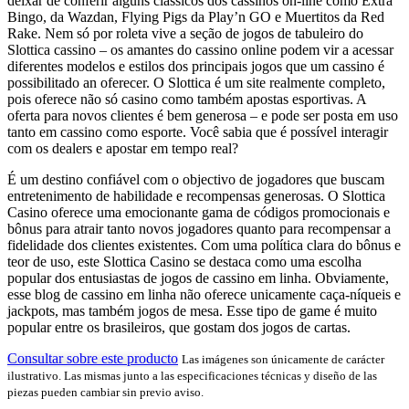
deixar de conferir alguns clássicos dos cassinos on-line como Extra
Bingo, da Wazdan, Flying Pigs da Play’n GO e Muertitos da Red
Rake. Nem só por roleta vive a seção de jogos de tabuleiro do
Slottica cassino – os amantes do cassino online podem vir a acessar
diferentes modelos e estilos dos principais jogos que um cassino é
possibilitado an oferecer. O Slottica é um site realmente completo,
pois oferece não só casino como também apostas esportivas. A
oferta para novos clientes é bem generosa – e pode ser posta em uso
tanto em cassino como esporte. Você sabia que é possível interagir
com os dealers e apostar em tempo real?
É um destino confiável com o objectivo de jogadores que buscam
entretenimento de habilidade e recompensas generosas. O Slottica
Casino oferece uma emocionante gama de códigos promocionais e
bônus para atrair tanto novos jogadores quanto para recompensar a
fidelidade dos clientes existentes. Com uma política clara do bônus e
teor de uso, este Slottica Casino se destaca como uma escolha
popular dos entusiastas de jogos de cassino em linha. Obviamente,
esse blog de cassino em linha não oferece unicamente caça-níqueis e
jackpots, mas também jogos de mesa. Esse tipo de game é muito
popular entre os brasileiros, que gostam dos jogos de cartas.
Consultar sobre este producto
Las imágenes son únicamente de carácter
ilustrativo. Las mismas junto a las especificaciones técnicas y diseño de las
piezas pueden cambiar sin previo aviso.