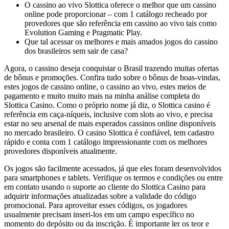
O cassino ao vivo Slottica oferece o melhor que um cassino
online pode proporcionar – com 1 catálogo recheado por
provedores que são referência em cassino ao vivo tais como
Evolution Gaming e Pragmatic Play.
Que tal acessar os melhores e mais amados jogos do cassino
dos brasileiros sem sair de casa?
Agora, o cassino deseja conquistar o Brasil trazendo muitas ofertas
de bônus e promoções. Confira tudo sobre o bônus de boas-vindas,
estes jogos de cassino online, o cassino ao vivo, estes meios de
pagamento e muito muito mais na minha análise completa do
Slottica Casino. Como o próprio nome já diz, o Slottica casino é
referência em caça-níqueis, inclusive com slots ao vivo, e precisa
estar no seu arsenal de mais esperados cassinos online disponíveis
no mercado brasileiro. O casino Slottica é confiável, tem cadastro
rápido e conta com 1 catálogo impressionante com os melhores
provedores disponíveis atualmente.
Os jogos são facilmente acessados, já que eles foram desenvolvidos
para smartphones e tablets. Verifique os termos e condições ou entre
em contato usando o suporte ao cliente do Slottica Casino para
adquirir informações atualizadas sobre a validade do código
promocional. Para aproveitar esses códigos, os jogadores
usualmente precisam inseri-los em um campo específico no
momento do depósito ou da inscrição. É importante ler os teor e