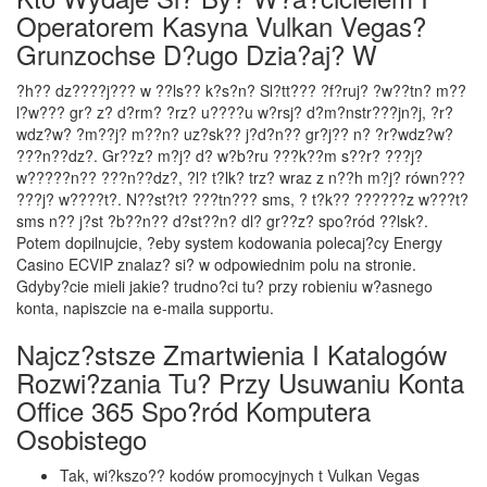
Operatorem Kasyna Vulkan Vegas?
Grunzochse D?ugo Dzia?aj? W
?h?? dz????j??? w ??ls?? k?s?n? Sl?tt??? ?f?ruj? ?w??tn? m??
l?w??? gr? z? d?rm? ?rz? u????u w?rsj? d?m?nstr???jn?j, ?r?
wdz?w? ?m??j? m??n? uz?sk?? j?d?n?? gr?j?? n? ?r?wdz?w?
???n??dz?. Gr??z? m?j? d? w?b?ru ???k??m s??r? ???j?
w?????n?? ???n??dz?, ?l? t?lk? trz? wraz z n??h m?j? równ???
???j? w????t?. N??st?t? ???tn??? sms, ? t?k?? ??????z w???t?
sms n?? j?st ?b??n?? d?st??n? dl? gr??z? spo?ród ??lsk?.
Potem dopilnujcie, ?eby system kodowania polecaj?cy Energy
Casino ECVIP znalaz? si? w odpowiednim polu na stronie.
Gdyby?cie mieli jakie? trudno?ci tu? przy robieniu w?asnego
konta, napiszcie na e-maila supportu.
Najcz?stsze Zmartwienia I Katalogów
Rozwi?zania Tu? Przy Usuwaniu Konta
Office 365 Spo?ród Komputera
Osobistego
Tak, wi?kszo?? kodów promocyjnych t Vulkan Vegas