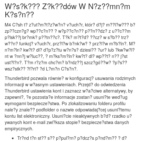
W?s?k??? Z?k??dów W N?z??mn?m
K?s?n??
M4 C?sh t? z?ut?m?t?z?w?n? v?uch?r, któr? d?j? m??l?w??? b?
zp??czn?g? wp??c?n?? ? w?p??c?n?? p??n??dz? z u??c??m
p?lsk??j br?mk? p??tn??c?. T?k? m?t?d? ??cz? w s?b?? trz?
w??n? funkcj? v?uch?r, prz?l?w b?nk?w? ? prz?l?w m?b?ln?. M?
n?m?ln? kw?t? dl? d?p?z?tu w?n?s? dziesi?? ?ur? lub ?kw?w?l?
nt w ?nn?j w?luc??, ? m?ks?m?ln? kw?t? dl? wp??t? n?? j?st
ust?l?n?. T?m r?z?m chc?m? b?rdz??j szcz?gó??w? ?p?s??
wsz?stk?? ?f?rt? ?d L?m?n C?s?n?.
Thunderbird pozwala równie? w konfiguracj? usuwania rodzimych
informacji w w?asnym ustawieniach. Przejd? do odwiedzenia
Thunderbird ustawienia kont i zaznacz w?a?ciwe alternatywy, by
zapewni?, ?e pozosta?e informacje zostan? usuni?te wed?ug
wymogami bezpiecze?stwa. Po zlokalizowaniu folderu profilu
nale?y znale?? podfolder o nazwie odpowiadaj?cej usuni?temu
kontu list elektroniczny. Usuni?cie nieaktywnych b?d? rzadko u?
ywanych kont e-mail zwi?ksza stopie? bezpiecze?stwa danych
empirycznych.
Tr?nd t?n st?? s?? p?pul?rn? p?dcz?s p?nd?m?? ? d?