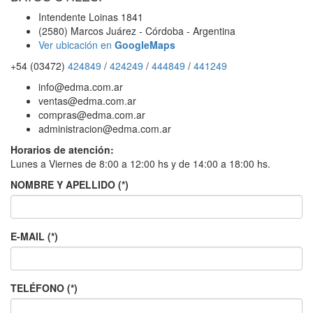
Intendente Loinas 1841
(2580) Marcos Juárez - Córdoba - Argentina
Ver ubicación en
GoogleMaps
+54 (03472)
424849
/
424249
/
444849
/
441249
info@edma.com.ar
ventas@edma.com.ar
compras@edma.com.ar
administracion@edma.com.ar
Horarios de atención:
Lunes a Viernes de 8:00 a 12:00 hs y de 14:00 a 18:00 hs.
NOMBRE Y APELLIDO (*)
E-MAIL (*)
TELÉFONO (*)