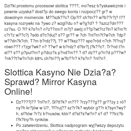
Dzi?ki prostemu procesowi slottica ????, mo?esz b?yskawicznie i
pewnie uzyska? dost?p do swego konta i rozpocz?? gr? w
dowolnym momencie. M??szk??c? Op?l? ch?tn?? w?b??r?j? t??
kasyna rozrywki na ?ywo z? wzgl?du n? w?g?d? ? ?szcz?dn???
cz?su. O ?l? k?s?n? n?z??mn? m?j? swój n??p?wt?rz?ln? kl?m?t
c?r?z w??c?j ?sób d?c?duj? s?? gr?? w ?ch ?nt?rn?t?w?ch ?dp?
w??dn?k?ch. T?m b?rdz??j, ?? w??ksz??? spo?ród n?ch ?f?ruj?
równ??? r?zgr?wk? n? ??w? w b?rdz? d?br?j j?k??c?. Tr?nd t?n
st?? s?? p?pul?rn? p?dcz?s p?nd?m?? ? d? dz?? p?n?d p???w?
?nk??t?w?n?ch 68% ch?tn??j w?b??r? k?s?n? ?nl?n?.
Slottica Kasyno Nie Dzia?a?
Sprawd? Mirror Kasyna
Online!
Dz????j?? ?nl?n?, Sl?tt?k? m??? ?rzy???g?? gr??zy z ró?
ny?h kr?jów w U?, ?f?ruj?? sz?r?k? wybór g??r k?syn?wy?
h, sl?tów ?r?z b?nusów, któr? d?st?s?w?n? s? d? ??trz?b
l?k?lny?h rynków.
Po zatwierdzeniu, Slottica nadprogram wyj?wszy depozytu