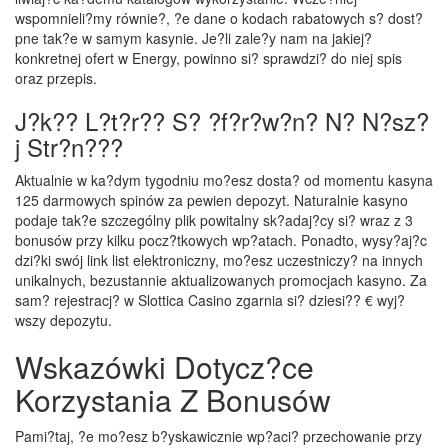
wspomnieli?my równie?, ?e dane o kodach rabatowych s? dost?
pne tak?e w samym kasynie. Je?li zale?y nam na jakiej?
konkretnej ofert w Energy, powinno si? sprawdzi? do niej spis
oraz przepis.
J?k?? L?t?r?? S? ?f?r?w?n? N? N?sz?
j Str?n???
Aktualnie w ka?dym tygodniu mo?esz dosta? od momentu kasyna
125 darmowych spinów za pewien depozyt. Naturalnie kasyno
podaje tak?e szczególny plik powitalny sk?adaj?cy si? wraz z 3
bonusów przy kilku pocz?tkowych wp?atach. Ponadto, wysy?aj?c
dzi?ki swój link list elektroniczny, mo?esz uczestniczy? na innych
unikalnych, bezustannie aktualizowanych promocjach kasyno. Za
sam? rejestracj? w Slottica Casino zgarnia si? dziesi?? € wyj?
wszy depozytu.
Wskazówki Dotycz?ce
Korzystania Z Bonusów
Pami?taj, ?e mo?esz b?yskawicznie wp?aci? przechowanie przy