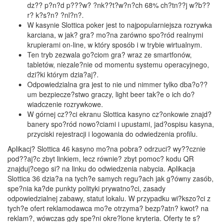
dz?? p?n?d p???w? ?nk??t?w?n?ch 68% ch?tn??j w?b??
r? k?s?n? ?nl?n?.
W kasynie Slottica poker jest to najpopularniejsza rozrywka
karciana, w jak? gra? mo?na zarówno spo?ród realnymi
krupierami on-line, w który sposób i w trybie wirtualnym.
Ten tryb zezwala go?ciom gra? wraz ze smartfonów,
tabletów, niezale?nie od momentu systemu operacyjnego,
dzi?ki którym dzia?aj?.
Odpowiedzialna gra jest to nie und nimmer tylko dba?o??
um bezpiecze?stwo graczy, light beer tak?e o ich do?
wiadczenie rozrywkowe.
W górnej cz??ci ekranu Slottica kasyno cz?onkowie znajd?
banery spo?ród nowo?ciami i upustami, jad?ospisu kasyna,
przyciski rejestracji i logowania do odwiedzenia profilu.
Aplikacj? Slottica 46 kasyno mo?na pobra? odrzuci? wy??cznie
pod??aj?c zbyt linkiem, lecz równie? zbyt pomoc? kodu QR
znajduj?cego si? na linku do odwiedzenia nabycia. Aplikacja
Slottica 36 dzia?a na tych?e samych regu?ach jak g?ówny zasób,
spe?nia ka?de punkty polityki prywatno?ci, zasady
odpowiedzialnej zabawy, statut lokalu. W przypadku wi?kszo?ci z
tych?e ofert reklamodawca mo?e otrzyma? bezp?atn? kwot? na
reklam?, wówczas gdy spe?ni okre?lone kryteria. Oferty te s?