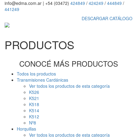
info@edma.com.ar
|
+54 (03472)
424849
/
424249
/
444849
/
441249
DESCARGAR CATÁLOGO
PRODUCTOS
CONOCÉ MÁS PRODUCTOS
Todos los productos
Transmisiones Cardánicas
Ver todos los productos de esta categoría
K526
K521
K518
K514
K512
Nº8
Horquillas
Ver todos los productos de esta categoría