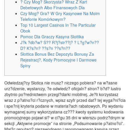
? Czy Mog? Skorzysta? Wraz Z Kart
Debetowych Albo Finansowych Dla
Czy Mog? Gra? W Gry Kasynowe Na Moim
Telefonie Komórkowym?
Top 10 Largest Casinos In The Particular
Obok
Pomoc Dla Graczy Kasyna Slottika
J?k ?db?w? S?? R?j?str??j? ? L?g?w?n??
D? K?s?n? ??s?n ??s?n??
Slottica Bonus Bez Depozytu Bonusy Za
Rejestracj?, Kody Promocyjne I Darmowe
Spiny
Odwiedzaj?cy Slotica nie musz? niczego pobiera? na w?asne
urz?dzenie, wystarczy, ?e odwiedz? oficjaln? stron? b?d? lustro
zbytnio po?rednictwem przegl?darki mobilnej. Je?li korzystasz
wraz z p?atno?ci r?cznych, wpisz szyfr przed dat? tej wyga?ni?cia
i spe?nij kryteria podane w materia?ach rabatowych. Po wydaniu
wymaganej sumy wykorzystana cz??? kwoty systemu kodowania
promocyjnego pojawi si? w ci?gu 35 dni w wierszu podrz?dnym w
sekcji „Aktywne promocje” na stronie „Podsumowanie p?atno?ci”.
Maj?c reputacj? niezawodnego i renomowanego kasyna przez