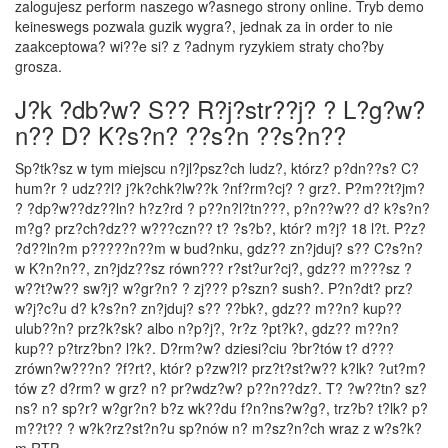
zalogujesz perform naszego w?asnego strony online. Tryb demo
keineswegs pozwala guzik wygra?, jednak za in order to nie
zaakceptowa? wi??e si? z ?adnym ryzykiem straty cho?by
grosza.
J?k ?db?w? S?? R?j?str??j? ? L?g?w?
n?? D? K?s?n? ??s?n ??s?n??
Sp?tk?sz w tym miejscu n?jl?psz?ch ludz?, którz? p?dn??s? C?
hum?r ? udz??l? j?k?chk?lw??k ?nf?rm?cj? ? grz?. P?m??t?jm?
? ?dp?w??dz??ln? h?z?rd ? p??n?l?tn???, p?n??w?? d? k?s?n?
m?g? prz?ch?dz?? w???czn?? t? ?s?b?, któr? m?j? 18 l?t. P?z?
?d??ln?m p?????n??m w bud?nku, gdz?? zn?jduj? s?? C?s?n?
w K?n?n??, zn?jdz??sz równ??? r?st?ur?cj?, gdz?? m???sz ?
w??t?w?? sw?j? w?gr?n? ? zj??? p?szn? sush?. P?n?dt? prz?
w?j?c?u d? k?s?n? zn?jduj? s?? ??bk?, gdz?? m??n? kup??
ulub??n? prz?k?sk? albo n?p?j?, ?r?z ?pt?k?, gdz?? m??n?
kup?? p?trz?bn? l?k?. D?rm?w? dziesi?ciu ?br?tów t? d???
zrówn?w???n? ?f?rt?, któr? p?zw?l? prz?t?st?w?? k?lk? ?ut?m?
tów z? d?rm? w grz? n? pr?wdz?w? p??n??dz?. T? ?w??tn? sz?
ns? n? sp?r? w?gr?n? b?z wk??du f?n?ns?w?g?, trz?b? t?lk? p?
m??t?? ? w?k?rz?st?n?u sp?nów n? m?sz?n?ch wraz z w?s?k?