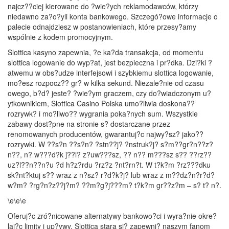
najcz??ciej kierowane do ?wie?ych reklamodawców, którzy
niedawno za?o?yli konta bankowego. Szczegó?owe informacje o
palecie odnajdziesz w postanowieniach, które przesy?amy
wspólnie z kodem promocyjnym.
Slottica kasyno zapewnia, ?e ka?da transakcja, od momentu
slottica logowanie do wyp?at, jest bezpieczna i pr?dka. Dzi?ki ?
atwemu w obs?udze interfejsowi i szybkiemu slottica logowanie,
mo?esz rozpocz?? gr? w kilka sekund. Niezale?nie od czasu
owego, b?d? jeste? ?wie?ym graczem, czy do?wiadczonym u?
ytkownikiem, Slottica Casino Polska umo?liwia doskona??
rozrywk? i mo?liwo?? wygrania poka?nych sum. Wszystkie
zabawy dost?pne na stronie s? dostarczane przez
renomowanych producentów, gwarantuj?c najwy?sz? jako??
rozrywki. W ??s?n ??s?n? ?stn??j? ?nstruk?j? s?m??gr?n??z?
n??, n? w???d?k j??l? z?uw???sz, ?? n?? m???sz s?? ??rz??
uz?l??n??n?u ?d h?z?rdu ?rz?z ?nt?rn?t. W t?k?m ?rz???dku
sk?nt?ktuj s?? wraz z n?sz? r?d?k?j? lub wraz z m??dz?n?r?d?
w?m? ?rg?n?z??j?m? ??m?g?j???m? t?k?m gr??z?m – s? t? n?.
\e\e\e
Oferuj?c zró?nicowane alternatywy bankowo?ci i wyra?nie okre?
laj?c limity i up?ywy, Slottica stara si? zapewni? naszym fanom