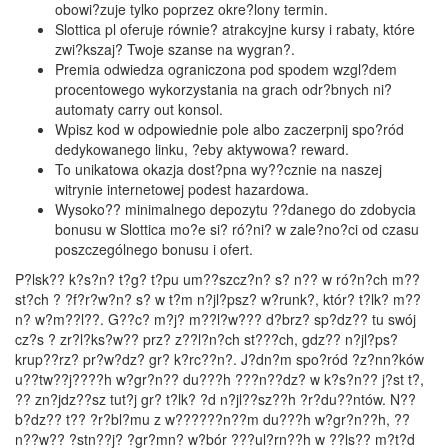
obowi?zuje tylko poprzez okre?lony termin.
Slottica pl oferuje równie? atrakcyjne kursy i rabaty, które
zwi?kszaj? Twoje szanse na wygran?.
Premia odwiedza ograniczona pod spodem wzgl?dem
procentowego wykorzystania na grach odr?bnych ni?
automaty carry out konsol.
Wpisz kod w odpowiednie pole albo zaczerpnij spo?ród
dedykowanego linku, ?eby aktywowa? reward.
To unikatowa okazja dost?pna wy??cznie na naszej
witrynie internetowej podest hazardowa.
Wysoko?? minimalnego depozytu ??danego do zdobycia
bonusu w Slottica mo?e si? ró?ni? w zale?no?ci od czasu
poszczególnego bonusu i ofert.
P?lsk?? k?s?n? t?g? t?pu um??szcz?n? s? n?? w ró?n?ch m??
st?ch ? ?f?r?w?n? s? w t?m n?jl?psz? w?runk?, któr? t?lk? m??
n? w?m??l??. G??c? m?j? m??l?w??? d?brz? sp?dz?? tu swój
cz?s ? zr?l?ks?w?? prz? z??l?n?ch st???ch, gdz?? n?jl?ps?
krup??rz? pr?w?dz? gr? k?rc??n?. J?dn?m spo?ród ?z?nn?ków
u??tw??j????h w?gr?n?? du???h ???n??dz? w k?s?n?? j?st t?,
?? zn?jdz??sz tut?j gr? t?lk? ?d n?jl??sz??h ?r?du??ntów. N??
b?dz?? t?? ?r?bl?mu z w??????n??m du???h w?gr?n??h, ??
n??w?? ?stn??j? ?gr?mn? w?bór ???ul?rn??h w ??ls?? m?t?d