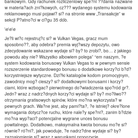
bankowym. Gdy rachunek rozliczeniowy spe?ni ??dania nazwane
w materia?ach zni?kowych, cz??? wydanego systemu kodowania
reklamowego musi pojawi? si? na stronie www „Transakcje” w
sekcji P?atno?ci w ci?gu 35 dób.
\e\e\e
Je?li wi?c rejestruj?c si? w Vulkan Vegas, gracz mum
sposobno??, aby odebra? premia wyj?wszy depozytu, owo
zdecydowanie wskazane wydaje si? by? to zrobi?, bo… z jakiego
powodu aby nie? Wszystko albowiem polega” “em naszym, ?e
system kodowania bonusowy Vulkan Vegas to w pewnym sensie
rozszerzenie standardowego bonusu o dodatkowe korzy?ci b?d?
korzystniejsze wytyczne. Dzi?ki katalogów kodom promocyjnym,
zawodnicy mog? cieszy? si? dodatkowymi bonusami i korzy?
ciami, które wzbogac? pierwotnego do?wiadczenia spo?ród gr?.
Jedn? wraz z nadrz?dnych korzy?ci wydaje si? by? mo?liwo??
otrzymania gratisowych spinów, które mo?na wykorzysta? w
pewnych grach. Wa?ne jest, aby pami?ta?, ?e istniej? okre?lone
wymagania dotycz?ce ruchu, które nale?y spe?ni?, zanim b?dzie
mo?na wyp?aci? potencjalne wygrane unces bonusu
powitalnego. Dodatkowo, maksymalna kwota bonusu mo?e si?
równie? ró?ni?, jak powoduje, ?e nadrz?dne wydaje si? by?
zaznajomienie si? wraz z warunkami propozycje.