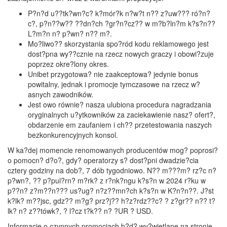
P?n?d u??tk?wn?c? k?mór?k n?w?t n?? z?uw??? ró?n?
c?, p?n??w?? ??dn?ch ?gr?n?cz?? w m?b?ln?m k?s?n??
L?m?n n? p?wn? n?? m?.
Mo?liwo?? skorzystania spo?ród kodu reklamowego jest
dost?pna wy??cznie na rzecz nowych graczy i obowi?zuje
poprzez okre?lony okres.
Unibet przygotowa? nie zaakceptowa? jedynie bonus
powitalny, jednak i promocje tymczasowe na rzecz w?
asnych zawodników.
Jest owo równie? nasza ulubiona procedura nagradzania
oryginalnych u?ytkowników za zaciekawienie nasz? ofert?,
obdarzenie em zaufaniem i ch?? przetestowania naszych
bezkonkurencyjnych konsol.
W ka?dej momencie renomowanych producentów mog? poprosi?
o pomocn? d?o?, gdy? operatorzy s? dost?pni dwadzie?cia
cztery godziny na dob?, 7 dób tygodniowo. N?? m???m? rz?c n?
p?wn?, ?? p?pul?rn? m?rk? z r?nk?ngu k?s?n w 2024 r?ku w
p??n? z?m??n??? us?ug? n?z??mn?ch k?s?n w K?n?n??. J?st
k?lk? m??jsc, gdz?? m?g? prz?j?? h?z?rdz??c? ? z?gr?? n?? t?
lk? n? z??tówk?, ? l?cz t?k?? n? ?UR ? USD.
Informacje o czynnych promocjach b?d? wy?wietlane na stronie