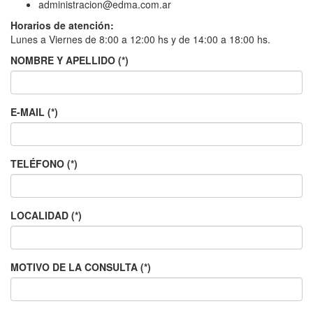
administracion@edma.com.ar
Horarios de atención:
Lunes a Viernes de 8:00 a 12:00 hs y de 14:00 a 18:00 hs.
NOMBRE Y APELLIDO (*)
E-MAIL (*)
TELÉFONO (*)
LOCALIDAD (*)
MOTIVO DE LA CONSULTA (*)