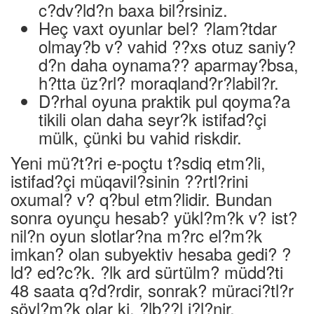
c?dv?ld?n baxa bil?rsiniz.
Heç vaxt oyunlar bel? ?lam?tdar
olmay?b v? vahid ??xs otuz saniy?
d?n daha oynama?? aparmay?bsa,
h?tta üz?rl? moraqland?r?labil?r.
D?rhal oyuna praktik pul qoyma?a
tikili olan daha seyr?k istifad?çi
mülk, çünki bu vahid riskdir.
Yeni mü?t?ri e-poçtu t?sdiq etm?li,
istifad?çi müqavil?sinin ??rtl?rini
oxumal? v? q?bul etm?lidir. Bundan
sonra oyunçu hesab? yükl?m?k v? ist?
nil?n oyun slotlar?na m?rc el?m?k
imkan? olan subyektiv hesaba gedi? ?
ld? ed?c?k. ?lk ard sürtülm? müdd?ti
48 saata q?d?rdir, sonrak? müraci?tl?r
söyl?m?k olar ki, ?lb??l i?l?nir.