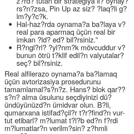
z?rd? tutan bir strategiya il? oynay?
rs?n?zsa, Pin Up az siz? ?laq?li g?
lm?y?c?k.
Hal-haz?rda oynama?a ba?laya v?
real para aparmaq üçün real bir
imkan ?ld? ed? bil?rsiniz.”
R?ngl?rl? ?yl?nm?k mövcuddur v?
bunun ötrü t?klif edil?n valyutalar?
seç? bil?rsiniz.
Real alfilerazo oynama?a ba?lamaq
üçün avtorizasiya prosedurunu
tamamlamal?s?n?z. Hans? blok qar??
s?n? alma üsulunu seçdiyinizi dü?
ündüyünüzd?n ümidvar olun. B?li,
qumarxana istifad?çil?r t?r?find?n vur-
tut etibarl? m?lumat t?l?b ed?n f?rdi
m?lumatlar?n verilm?sin? z?hmli