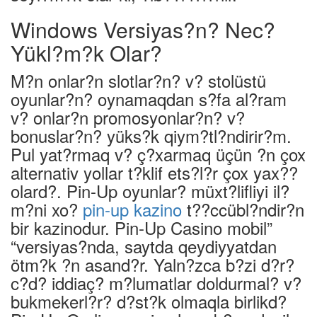
Windows Versiyas?n? Nec?
Yükl?m?k Olar?
M?n onlar?n slotlar?n? v? stolüstü
oyunlar?n? oynamaqdan s?fa al?ram
v? onlar?n promosyonlar?n? v?
bonuslar?n? yüks?k qiym?tl?ndirir?m.
Pul yat?rmaq v? ç?xarmaq üçün ?n çox
alternativ yollar t?klif ets?l?r çox yax??
olard?. Pin-Up oyunlar? müxt?lifliyi il?
m?ni xo?
pin-up kazino
t??ccübl?ndir?n
bir kazinodur. Pin-Up Casino mobil”
“versiyas?nda, saytda qeydiyyatdan
ötm?k ?n asand?r. Yaln?zca b?zi d?r?
c?d? iddiaç? m?lumatlar doldurmal? v?
bukmekerl?r? d?st?k olmaqla birlikd?