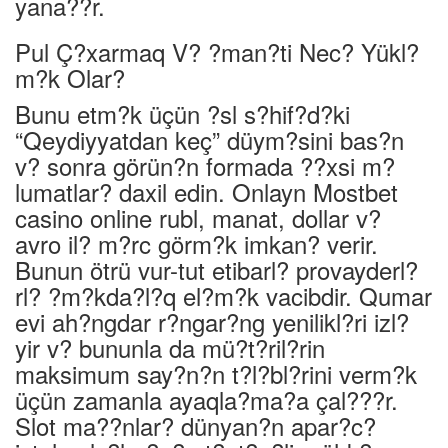
yana??r.
Pul Ç?xarmaq V? ?man?ti Nec? Yükl?
m?k Olar?
Bunu etm?k üçün ?sl s?hif?d?ki
“Qeydiyyatdan keç” düym?sini bas?n
v? sonra görün?n formada ??xsi m?
lumatlar? daxil edin. Onlayn Mostbet
casino online rubl, manat, dollar v?
avro il? m?rc görm?k imkan? verir.
Bunun ötrü vur-tut etibarl? provayderl?
rl? ?m?kda?l?q el?m?k vacibdir. Qumar
evi ah?ngdar r?ngar?ng yenilikl?ri izl?
yir v? bununla da mü?t?ril?rin
maksimum say?n?n t?l?bl?rini verm?k
üçün zamanla ayaqla?ma?a çal???r.
Slot ma??nlar? dünyan?n apar?c?