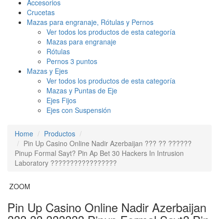
Accesorios
Crucetas
Mazas para engranaje, Rótulas y Pernos
Ver todos los productos de esta categoría
Mazas para engranaje
Rótulas
Pernos 3 puntos
Mazas y Ejes
Ver todos los productos de esta categoría
Mazas y Puntas de Eje
Ejes Fijos
Ejes con Suspensión
Home
Productos
Pin Up Casino Online Nadir Azerbaijan ??? ?? ??????
Pinup Formal Sayt? Pin Ap Bet 30 Hackers In Intrusion
Laboratory ?????????????????
ZOOM
Pin Up Casino Online Nadir Azerbaijan