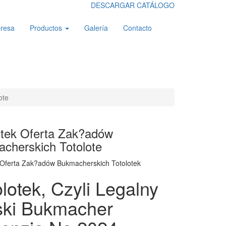
DESCARGAR CATÁLOGO
resa
Productos
Galería
Contacto
ote
otek Oferta Zak?adów
cherskich Totolote
 Oferta Zak?adów Bukmacherskich Totolotek
olotek, Czyli Legalny
ski Bukmacher