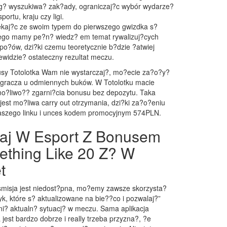
? wyszukiwa? zak?ady, ograniczaj?c wybór wydarze?
sportu, kraju czy ligi.
kaj?c ze swoim typem do pierwszego gwizdka s?
ego mamy pe?n? wiedz? em temat rywalizuj?cych
po?ów, dzi?ki czemu teoretycznie b?dzie ?atwiej
ewidzie? ostateczny rezultat meczu.
usy Totolotka Wam nie wystarczaj?, mo?ecie za?o?y?
 gracza u odmiennych buków. W Totolotku macie
o?liwo?? zgarni?cia bonusu bez depozytu. Taka
jest mo?liwa carry out otrzymania, dzi?ki za?o?eniu
aszego linku i unces kodem promocyjnym 574PLN.
aj W Esport Z Bonusem
thing Like 20 Z? W
t
nsmisja jest niedost?pna, mo?emy zawsze skorzysta?
tyk, które s? aktualizowane na bie??co i pozwalaj?”
i? aktualn? sytuacj? w meczu. Sama aplikacja
jest bardzo dobrze i really trzeba przyzna?, ?e