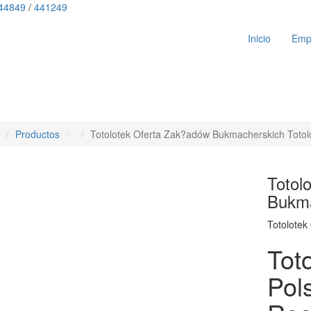
44849
/
441249
Inicio
Emp
Productos
Totolotek Oferta Zak?adów Bukmacherskich Totol
Totol
Bukma
Totolotek
Tot
Pol