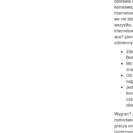
obstawia 
keineswe
interneto
we nie bl
wszystko,
interneto
aca? pieni
odmiennyc
Zde
Bet
Mo?
zna
Od 
naj
Jed
kon
cza
oba
Wygran? 
rednictwe
gracza on
rozstrzygn